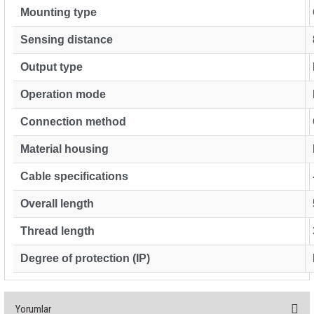
rleri
58 Serisi Röle Arayüz Modülü
Mounting type
Sensing distance
60 Serisi Finder Röle
Output type
arı
62 Serisi Güç Rölesi
Operation mode
65 Serisi Güç Rölesi
Connection method
66 Serisi Güç Rölesi
Material housing
Cable specifications
asınç Ölçer
71 Serisi Gösterge Rölesi
Overall length
72 Serisi Seviye Kontrol
Thread length
80 Serisi Modüler Zamanlayıcı
Degree of protection (IP)
83 Serisi Multi Fonksiyonlu Modüler Zamanlay
Yorumlar