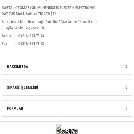
KARTAL OTOMASYON MÜHENDİSLİK ELEKTRİK ELEKTRONİK
DAY.TÜK.MALL.SAN.ve.TİC.LTD.ŞTİ.
Adres:İnönü Mah. İbrahimağa Cad. No: 248/A Gebze / Kocaeli mail:
info@kartalotomasyon.com.tr
Santral
0 (216) 374 73 73
Fax
0 (216) 374 73 73
HAKKIMIZDA
SİPARİŞ İŞLEMLERİ
FORMLAR