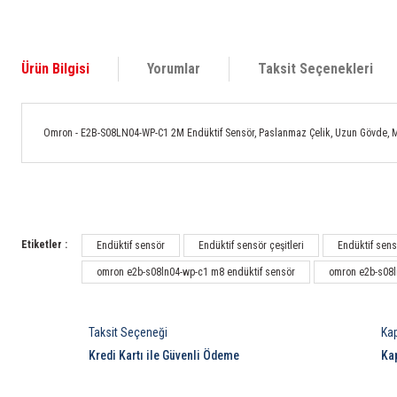
Ürün Bilgisi
Yorumlar
Taksit Seçenekleri
Omron - E2B-S08LN04-WP-C1 2M Endüktif Sensör, Paslanmaz Çelik, Uzun Gövde, M8
Etiketler :
Endüktif sensör
Endüktif sensör çeşitleri
Endüktif sensö
omron e2b-s08ln04-wp-c1 m8 endüktif sensör
omron e2b-s08l
Taksit Seçeneği
Ka
Kredi Kartı ile Güvenli Ödeme
Ka