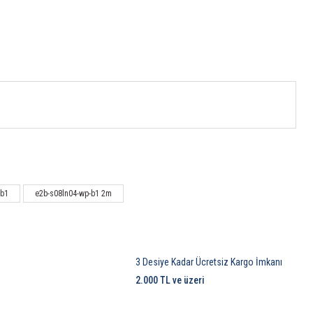
-b1
e2b-s08ln04-wp-b1 2m
3 Desiye Kadar Ücretsiz Kargo İmkanı
2.000 TL ve üzeri