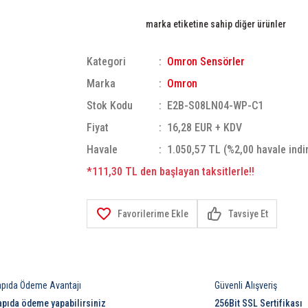
marka etiketine sahip diğer ürünler
Kategori
Omron Sensörler
Marka
Omron
Stok Kodu
E2B-S08LN04-WP-C1
Fiyat
16,28 EUR + KDV
Havale
1.050,57 TL (%2,00 havale indi
*111,30 TL den başlayan taksitlerle!!
Tavsiye Et
apıda Ödeme Avantajı
Güvenli Alışveriş
apıda ödeme yapabilirsiniz
256Bit SSL Sertifikası