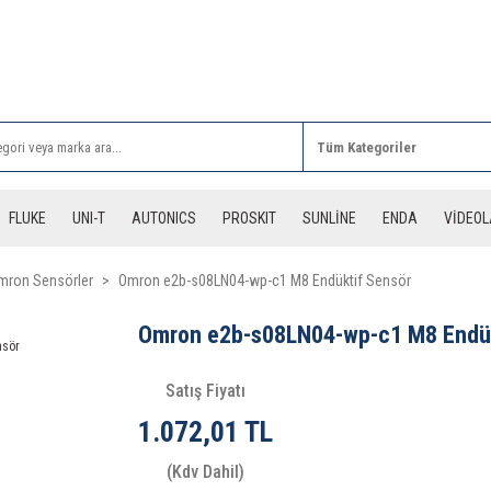
Rİ ALIŞVERİŞLERİNİZDE 3 DESİYE KADAR ÜCRETSİZ
FLUKE
UNI-T
AUTONICS
PROSKIT
SUNLİNE
ENDA
VİDEO
mron Sensörler
Omron e2b-s08LN04-wp-c1 M8 Endüktif Sensör
Omron e2b-s08LN04-wp-c1 M8 Endük
Satış Fiyatı
1.072,01 TL
(Kdv Dahil)