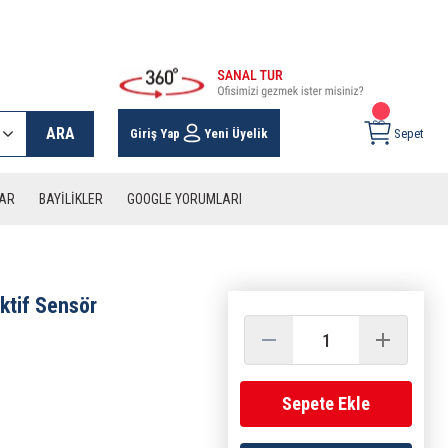
 KARGO İMKANI !
ARA
Giriş Yap
Yeni Üyelik
Sepet
LAR
BAYİLİKLER
GOOGLE YORUMLARI
tif Sensör
Sepete Ekle