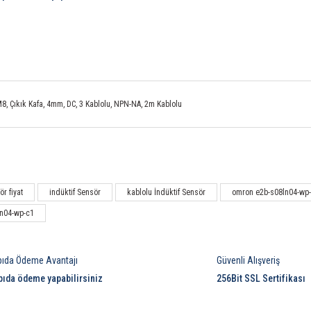
, Çıkık Kafa, 4mm, DC, 3 Kablolu, NPN-NA, 2m Kablolu
Bu ürüne ilk yorumu siz yapın!
r fiyat
indüktif Sensör
kablolu İndüktif Sensör
omron e2b-s08ln04-wp
n04-wp-c1
Yorum Yaz
pıda Ödeme Avantajı
Güvenli Alışveriş
pıda ödeme yapabilirsiniz
256Bit SSL Sertifikası