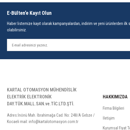
E-Bülten'e Kayıt Olun
Haber listemize kayıt olarak kampanyalardan, indirim ve yeni ürünlerden ilk 
olabilirsiniz.
KARTAL OTOMASYON MÜHENDİSLİK
ELEKTRİK ELEKTRONİK
HAKKIMIZDA
DAY.TÜK.MALL.SAN.ve.TİC.LTD.ŞTİ.
Firma Bilgileri
Adres:İnönü Mah. İbrahimağa Cad. No: 248/A Gebze /
İletişim
Kocaeli mail: info@kartalotomasyon.com.tr
Kurumsal Fiyat Te