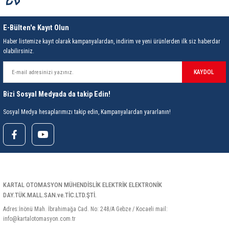
E-Bülten'e Kayıt Olun
Haber listemize kayıt olarak kampanyalardan, indirim ve yeni ürünlerden ilk siz haberdar
olabilirsiniz.
KAYDOL
Bizi Sosyal Medyada da takip Edin!
Sosyal Medya hesaplarımızı takip edin, Kampanyalardan yararlanın!
KARTAL OTOMASYON MÜHENDİSLİK ELEKTRİK ELEKTRONİK
DAY.TÜK.MALL.SAN.ve.TİC.LTD.ŞTİ.
Adres:İnönü Mah. İbrahimağa Cad. No: 248/A Gebze / Kocaeli mail:
info@kartalotomasyon.com.tr