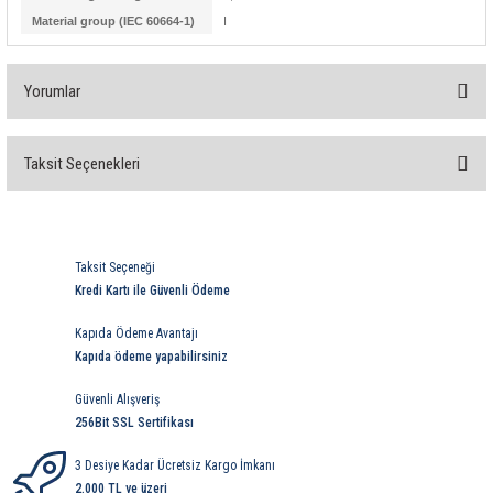
Material group (IEC 60664-1)
I
Yorumlar
Taksit Seçenekleri
Bu ürüne ilk yorumu siz yapın!
Yorum Yaz
Taksit Seçeneği
Kredi Kartı ile Güvenli Ödeme
Kapıda Ödeme Avantajı
Kapıda ödeme yapabilirsiniz
Güvenli Alışveriş
256Bit SSL Sertifikası
3 Desiye Kadar Ücretsiz Kargo İmkanı
2.000 TL ve üzeri