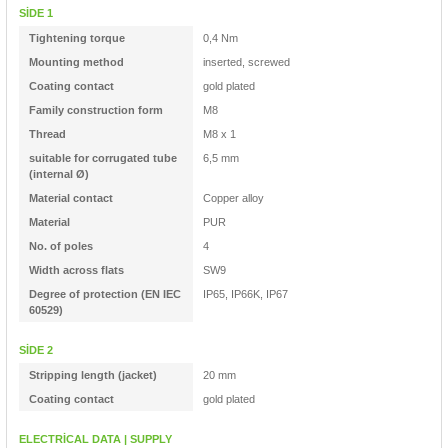
rleri
58 Serisi Röle Arayüz Modülü
SİDE 1
Tightening torque
0,4 Nm
60 Serisi Finder Röle
Mounting method
inserted, screwed
Coating contact
gold plated
arı
62 Serisi Güç Rölesi
Family construction form
M8
Thread
M8 x 1
65 Serisi Güç Rölesi
suitable for corrugated tube
6,5 mm
(internal Ø)
Material contact
Copper alloy
66 Serisi Güç Rölesi
Material
PUR
No. of poles
4
asınç Ölçer
71 Serisi Gösterge Rölesi
Width across flats
SW9
Degree of protection (EN IEC
IP65, IP66K, IP67
72 Serisi Seviye Kontrol
60529)
SİDE 2
80 Serisi Modüler Zamanlayıcı
Stripping length (jacket)
20 mm
Coating contact
gold plated
83 Serisi Multi Fonksiyonlu Modüler Zamanlay
ELECTRİCAL DATA | SUPPLY