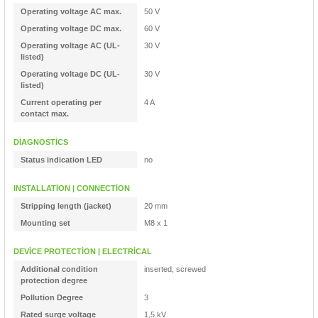
85 Serisi Minyatür Zamanlayıcı
Operating voltage AC max.
50 V
Operating voltage DC max.
60 V
86 Serisi Zamanlayıcı Modülleri
Operating voltage AC (UL-
30 V
listed)
 Ölçer
99.01 Serisi Modüller
Operating voltage DC (UL-
30 V
listed)
Current operating per
4 A
rü
99.02 Serisi Modüller
contact max.
er
99.80 Serisi Modüller
DİAGNOSTİCS
Status indication LED
no
Finder Röle Soketleri ve Aksesuarları
INSTALLATİON | CONNECTİON
Stripping length (jacket)
20 mm
Mounting set
M8 x 1
DEVİCE PROTECTİON | ELECTRİCAL
Additional condition
inserted, screwed
azı
protection degree
Pollution Degree
3
Rated surge voltage
1,5 kV