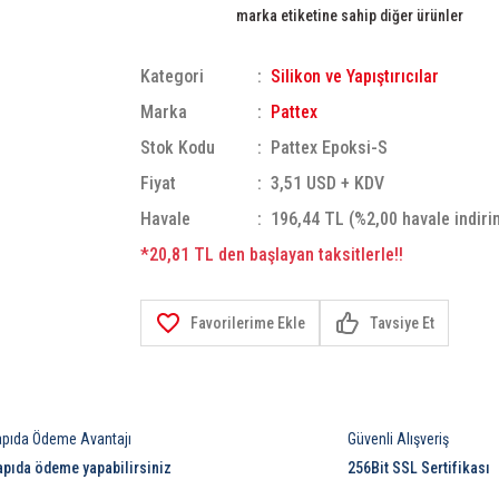
marka etiketine sahip diğer ürünler
Kategori
Silikon ve Yapıştırıcılar
Marka
Pattex
Stok Kodu
Pattex Epoksi-S
Fiyat
3,51 USD + KDV
Havale
196,44 TL (%2,00 havale indiri
*20,81 TL den başlayan taksitlerle!!
Tavsiye Et
apıda Ödeme Avantajı
Güvenli Alışveriş
apıda ödeme yapabilirsiniz
256Bit SSL Sertifikası