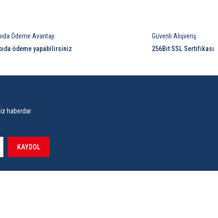
Yorum Yaz
pıda Ödeme Avantajı
Güvenli Alışveriş
pıda ödeme yapabilirsiniz
256Bit SSL Sertifikası
siz haberdar
KAYDOL