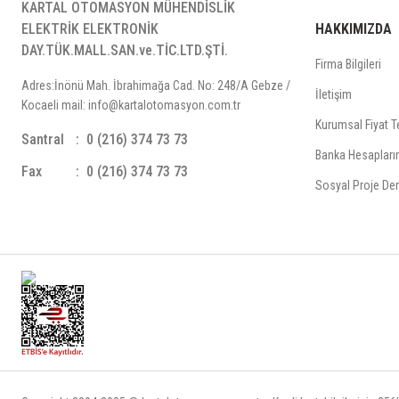
KARTAL OTOMASYON MÜHENDİSLİK
ELEKTRİK ELEKTRONİK
HAKKIMIZDA
DAY.TÜK.MALL.SAN.ve.TİC.LTD.ŞTİ.
Firma Bilgileri
Adres:İnönü Mah. İbrahimağa Cad. No: 248/A Gebze /
İletişim
Kocaeli mail: info@kartalotomasyon.com.tr
Kurumsal Fiyat Te
Santral
0 (216) 374 73 73
Banka Hesapları
Fax
0 (216) 374 73 73
Sosyal Proje Der