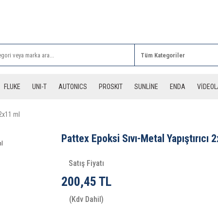
Rİ ALIŞVERİŞLERİNİZDE 3 DESİYE KADAR ÜCRETSİZ
FLUKE
UNI-T
AUTONICS
PROSKIT
SUNLİNE
ENDA
VİDEO
 2x11 ml
Pattex Epoksi Sıvı-Metal Yapıştırıcı 
Satış Fiyatı
200,45 TL
(Kdv Dahil)