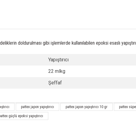
 deliklerin doldurulması gibi işlemlerde kullanılabilen epoksi esaslı yapıştırı
Yapıştırıcı
22 mlkg
Şeffaf
ştırıcı
pattex japon yapıştırıcı
pattex japon yapıştırıcı 10 gr
pattex süper
pattex güçlü epoksi yapıştırıcı
Bu ürüne ilk yorumu siz yapın!