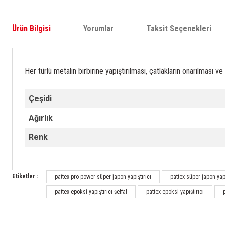
Ürün Bilgisi
Yorumlar
Taksit Seçenekleri
Her türlü metalin birbirine yapıştırılması, çatlakların onarılması ve
Çeşidi
Ağırlık
Renk
Etiketler :
pattex pro power süper japon yapıştırıcı
pattex süper japon yapı
pattex epoksi yapıştırıcı şeffaf
pattex epoksi yapıştırıcı