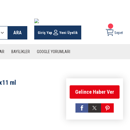
 KARGO İMKANI !
ARA
Giriş Yap
Yeni Üyelik
Sepet
LAR
BAYİLİKLER
GOOGLE YORUMLARI
2x11 ml
Gelince Haber Ver