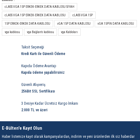
85 Serisi Minyatür Zamanlayıcı
cLASS VGA 15P ERKEK-ERKEK DATA KABLOSU SİYAH
cLASS VGA 15P ERKEK-ERKEK DATA KABLOSU
cLASS VGA 15P
86 Serisi Zamanlayıcı Modülleri
15P ERKEK-ERKEK DATA KABLOSU
vGA 15P DATA KABLOSU
vGA 15PİN DATA KABLOSU
 Ölçer
99.01 Serisi Modüller
vga kablosu
vga Bağlantı kablosu
vga Kabloları
rü
99.02 Serisi Modüller
Taksit Seçeneği
Kredi Kartı ile Güvenli Ödeme
er
99.80 Serisi Modüller
Kapıda Ödeme Avantajı
Kapıda ödeme yapabilirsiniz
Finder Röle Soketleri ve Aksesuarları
Güvenli Alışveriş
256Bit SSL Sertifikası
3 Desiye Kadar Ücretsiz Kargo İmkanı
2.000 TL ve üzeri
azı
E-Bülten'e Kayıt Olun
Haber listemize kayıt olarak kampanyalardan, indirim ve yeni ürünlerden ilk siz haberdar