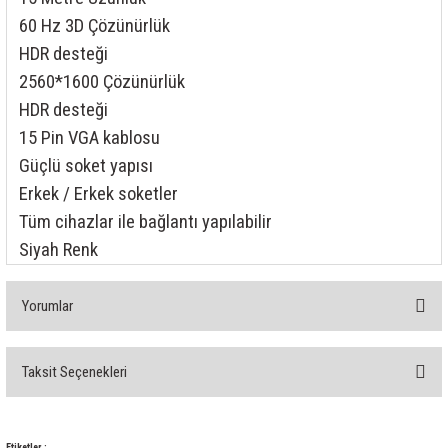
rleri
58 Serisi Röle Arayüz Modülü
60 Hz 3D Çözünürlük
HDR desteği
60 Serisi Finder Röle
2560*1600 Çözünürlük
HDR desteği
arı
62 Serisi Güç Rölesi
15 Pin VGA kablosu
65 Serisi Güç Rölesi
Güçlü soket yapısı
Erkek / Erkek soketler
66 Serisi Güç Rölesi
Tüm cihazlar ile bağlantı yapılabilir
Siyah Renk
asınç Ölçer
71 Serisi Gösterge Rölesi
72 Serisi Seviye Kontrol
Yorumlar
80 Serisi Modüler Zamanlayıcı
Taksit Seçenekleri
Bu ürüne ilk yorumu siz yapın!
83 Serisi Multi Fonksiyonlu Modüler Zamanlay
Yorum Yaz
Etiketler :