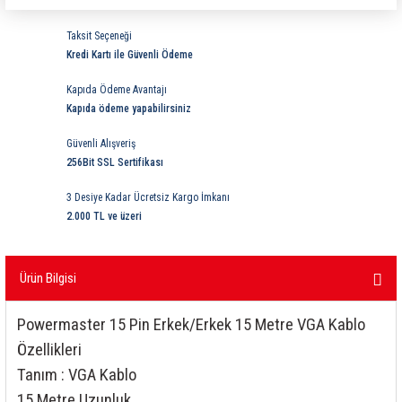
ri
ihazları
er
41 Serisi Minyatür Pcb Röle
RTLM Led ve Koruma Modülleri ( YRT-YPT Serisi 
Taksit Seçeneği
Kredi Kartı ile Güvenli Ödeme
43 Serisi Minyatür Pcb Röle
RX Serisi PCB Röleler ( 500mW )
Kapıda Ödeme Avantajı
44 Serisi Minyatür Pcb Röle
RZ Serisi PCB Röleler ( 400mW )
Kapıda ödeme yapabilirsiniz
Güvenli Alışveriş
etreler
46 Serisi Finder Röle
Telekom Röleler
256Bit SSL Sertifikası
48 Serisi Röle Arayüz Modülü
XT Serisi Endüstriyel Röleler ( 400mW )
3 Desiye Kadar Ücretsiz Kargo İmkanı
2.000 TL ve üzeri
azları
49 Serisi Röle Arayüz Modülü
Ürün Bilgisi
ar ölçer )
50 Serisi Güvenlik Rölesi
Powermaster 15 Pin Erkek/Erkek 15 Metre VGA Kablo
et Ölçer
55 Serisi Minyatür Genel Amaçlı Finder Röle
Özellikleri
56 Serisi Minyatür Güç Rölesi
Tanım : VGA Kablo
15 Metre Uzunluk