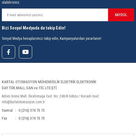
olabilirsiniz.
KAYDOL
Bizi Sosyal Medyada da takip Edin!
Sosyal Medya hesaplarımızı takip edin, Kampanyalardan yararlanın!
KARTAL OTOMASYON MÜHENDİSLİK ELEKTRİK ELEKTRONİK
DAY.TÜK.MALL.SAN.ve.TİC.LTD.ŞTİ.
Adres:İnönü Mah. İbrahimağa Cad. No: 248/A Gebze / Kocaeli mail:
info@kartalotomasyon.com.tr
Santral
0 (216) 374 73 73
Fax
0 (216) 374 73 73