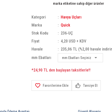
marka etiketine sahip diğer ürünler
Kategori
Havya Uçları
Marka
Quick
Stok Kodu
236-UÇ
Fiyat
4,20 USD + KDV
Havale
235,06 TL (%2,00 havale indiri
mm Ebatları
*24,90 TL den başlayan taksitlerle!!
Tavsiye Et
apıda Ödeme Avantajı
Güvenli Alışveriş