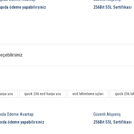
apıda ödeme yapabilirsiniz
256Bit SSL Sertifikası
çebilirsiniz.
Bu ürüne ilk yorumu siz yapın!
havya ucu
quick 236 esd havya ucu
esd lehimleme uçları
quick 236 le
Yorum Yaz
pıda Ödeme Avantajı
Güvenli Alışveriş
pıda ödeme yapabilirsiniz
256Bit SSL Sertifikası