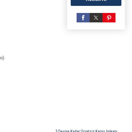
mi)
3 Desiye Kadar Ücretsiz Kargo İmkanı