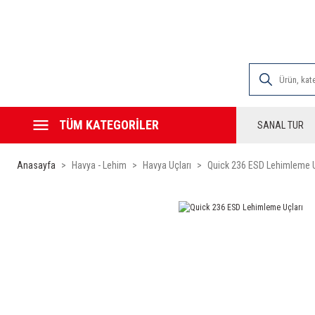
2000 TL VE ÜZE
TÜM KATEGORİLER
SANAL TUR
Anasayfa
Havya - Lehim
Havya Uçları
Quick 236 ESD Lehimleme U