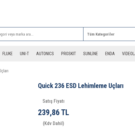
Rİ ALIŞVERİŞLERİNİZDE 3 DESİYE KADAR ÜCRETSİZ
FLUKE
UNI-T
AUTONICS
PROSKIT
SUNLİNE
ENDA
VİDEO
çları
Quick 236 ESD Lehimleme Uçları
Satış Fiyatı
239,86 TL
(Kdv Dahil)