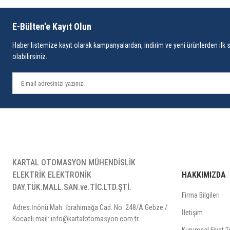
E-Bülten'e Kayıt Olun
Haber listemize kayıt olarak kampanyalardan, indirim ve yeni ürünlerden ilk 
olabilirsiniz.
KARTAL OTOMASYON MÜHENDİSLİK
ELEKTRİK ELEKTRONİK
HAKKIMIZDA
DAY.TÜK.MALL.SAN.ve.TİC.LTD.ŞTİ.
Firma Bilgileri
Adres:İnönü Mah. İbrahimağa Cad. No: 248/A Gebze /
İletişim
Kocaeli mail: info@kartalotomasyon.com.tr