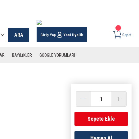
 KARGO İMKANI !
ARA
Giriş Yap
Yeni Üyelik
Sepet
LAR
BAYİLİKLER
GOOGLE YORUMLARI
Sepete Ekle
Hemen Al