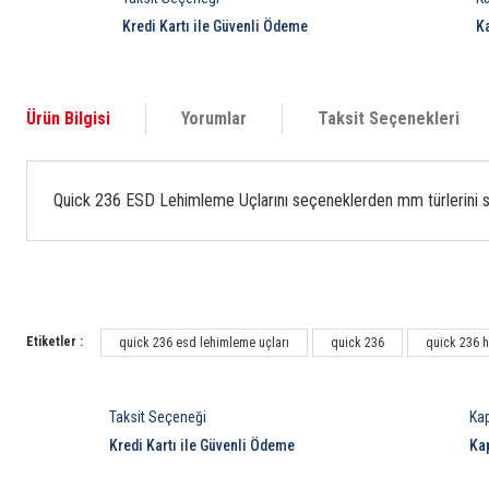
Kredi Kartı ile Güvenli Ödeme
K
Ürün Bilgisi
Yorumlar
Taksit Seçenekleri
Quick 236 ESD Lehimleme Uçlarını seçeneklerden mm türlerini se
Etiketler :
quick 236 esd lehimleme uçları
quick 236
quick 236 
Taksit Seçeneği
Ka
Kredi Kartı ile Güvenli Ödeme
Ka