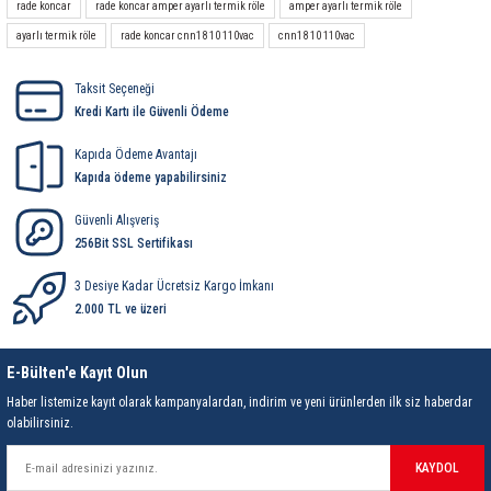
rade koncar
rade koncar amper ayarlı termik röle
amper ayarlı termik röle
rleri
58 Serisi Röle Arayüz Modülü
ayarlı termik röle
rade koncar cnn18 10 110vac
cnn18 10 110vac
60 Serisi Finder Röle
Taksit Seçeneği
Kredi Kartı ile Güvenli Ödeme
arı
62 Serisi Güç Rölesi
Kapıda Ödeme Avantajı
65 Serisi Güç Rölesi
Kapıda ödeme yapabilirsiniz
Güvenli Alışveriş
66 Serisi Güç Rölesi
256Bit SSL Sertifikası
asınç Ölçer
71 Serisi Gösterge Rölesi
3 Desiye Kadar Ücretsiz Kargo İmkanı
2.000 TL ve üzeri
72 Serisi Seviye Kontrol
E-Bülten'e Kayıt Olun
80 Serisi Modüler Zamanlayıcı
Haber listemize kayıt olarak kampanyalardan, indirim ve yeni ürünlerden ilk siz haberdar
olabilirsiniz.
83 Serisi Multi Fonksiyonlu Modüler Zamanlay
KAYDOL