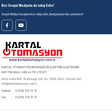
85 Serisi Minyatür Zamanlayıcı
Bizi Sosyal Medyada da takip Edin!
86 Serisi Zamanlayıcı Modülleri
Sosyal Medya hesaplarımızı takip edin, Kampanyalardan yararlanın!
 Ölçer
99.01 Serisi Modüller
rü
99.02 Serisi Modüller
er
99.80 Serisi Modüller
Finder Röle Soketleri ve Aksesuarları
KARTAL OTOMASYON MÜHENDİSLİK ELEKTRİK ELEKTRONİK
DAY.TÜK.MALL.SAN.ve.TİC.LTD.ŞTİ.
Adres:İnönü Mah. İbrahimağa Cad. No: 248/A Gebze / Kocaeli mail:
info@kartalotomasyon.com.tr
Santral
0 (216) 374 73 73
Fax
0 (216) 374 73 73
azı