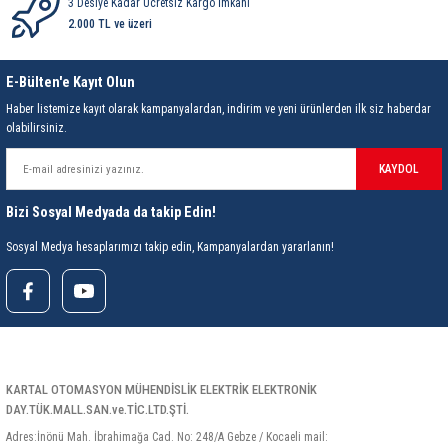
3 Desiye Kadar Ücretsiz Kargo İmkanı
2.000 TL ve üzeri
E-Bülten'e Kayıt Olun
Haber listemize kayıt olarak kampanyalardan, indirim ve yeni ürünlerden ilk siz haberdar
olabilirsiniz.
KAYDOL
Bizi Sosyal Medyada da takip Edin!
Sosyal Medya hesaplarımızı takip edin, Kampanyalardan yararlanın!
KARTAL OTOMASYON MÜHENDİSLİK ELEKTRİK ELEKTRONİK
DAY.TÜK.MALL.SAN.ve.TİC.LTD.ŞTİ.
Adres:İnönü Mah. İbrahimağa Cad. No: 248/A Gebze / Kocaeli mail: