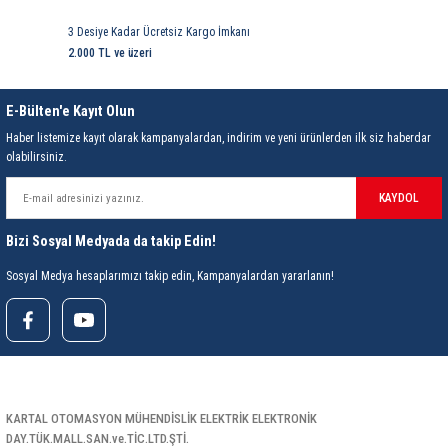
85 Serisi Minyatür Zamanlayıcı
3 Desiye Kadar Ücretsiz Kargo İmkanı
86 Serisi Zamanlayıcı Modülleri
2.000 TL ve üzeri
 Ölçer
99.01 Serisi Modüller
E-Bülten'e Kayıt Olun
Haber listemize kayıt olarak kampanyalardan, indirim ve yeni ürünlerden ilk siz haberdar
rü
99.02 Serisi Modüller
olabilirsiniz.
KAYDOL
er
99.80 Serisi Modüller
Bizi Sosyal Medyada da takip Edin!
Finder Röle Soketleri ve Aksesuarları
Sosyal Medya hesaplarımızı takip edin, Kampanyalardan yararlanın!
azı
KARTAL OTOMASYON MÜHENDİSLİK ELEKTRİK ELEKTRONİK
DAY.TÜK.MALL.SAN.ve.TİC.LTD.ŞTİ.