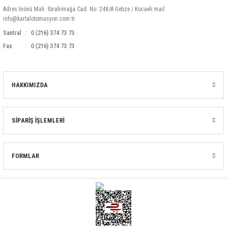
Adres:İnönü Mah. İbrahimağa Cad. No: 248/A Gebze / Kocaeli mail:
info@kartalotomasyon.com.tr
Santral
0 (216) 374 73 73
Fax
0 (216) 374 73 73
HAKKIMIZDA
SİPARİŞ İŞLEMLERİ
FORMLAR