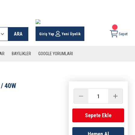
 KARGO İMKANI !
ARA
Giriş Yap
Yeni Üyelik
Sepet
LAR
BAYİLİKLER
GOOGLE YORUMLARI
 / 40W
Sepete Ekle
Hemen Al