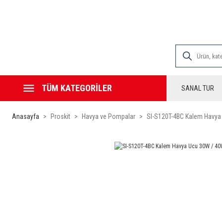
2000 TL VE ÜZE
TÜM KATEGORİLER
SANAL TUR
Anasayfa
Proskit
Havya ve Pompalar
SI-S120T-4BC Kalem Havya