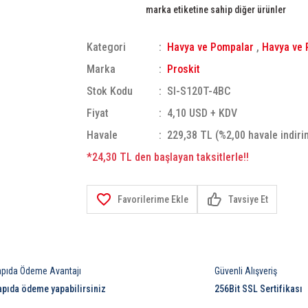
marka etiketine sahip diğer ürünler
Kategori
Havya ve Pompalar
,
Havya ve 
Marka
Proskit
Stok Kodu
SI-S120T-4BC
Fiyat
4,10 USD + KDV
Havale
229,38 TL (%2,00 havale indiri
*24,30 TL den başlayan taksitlerle!!
Tavsiye Et
apıda Ödeme Avantajı
Güvenli Alışveriş
apıda ödeme yapabilirsiniz
256Bit SSL Sertifikası