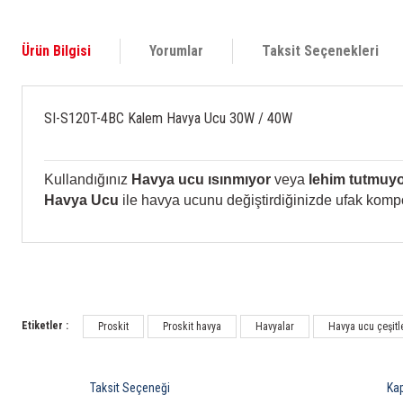
Ürün Bilgisi
Yorumlar
Taksit Seçenekleri
SI-S120T-4BC Kalem Havya Ucu 30W / 40W
Kullandığınız
Havya ucu ısınmıyor
veya
lehim tutmuy
Havya Ucu
ile havya ucunu değiştirdiğinizde ufak kompo
Etiketler :
Proskit
Proskit havya
Havyalar
Havya ucu çeşitl
Taksit Seçeneği
Ka