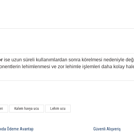
or
ise uzun süreli kullanımlardan sonra körelmesi nedeniyle değ
nentlerin lehimlenmesi ve zor lehimle işlemleri daha kolay hale 
Bu ürüne ilk yorumu siz yapın!
eri
Kalem havya ucu
Lehim ucu
Yorum Yaz
pıda Ödeme Avantajı
Güvenli Alışveriş