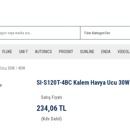
Rİ ALIŞVERİŞLERİNİZDE 3 DESİYE KADAR ÜCRETSİZ
FLUKE
UNI-T
AUTONICS
PROSKIT
SUNLİNE
ENDA
VİDEO
 Ucu 30W / 40W
SI-S120T-4BC Kalem Havya Ucu 30W
Satış Fiyatı
234,06 TL
(Kdv Dahil)