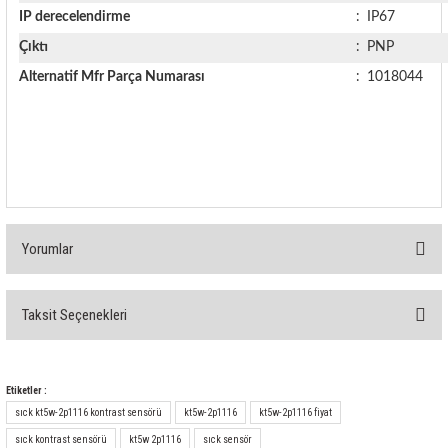
IP derecelendirme
:
IP67
Çıktı
:
PNP
Alternatif Mfr Parça Numarası
:
1018044
Yorumlar
Taksit Seçenekleri
Bu ürüne ilk yorumu siz yapın!
Yorum Yaz
Etiketler :
sıck kt5w-2p1116 kontrast sensörü
kt5w-2p1116
kt5w-2p1116 fiyat
sıck kontrast sensörü
kt5w 2p1116
sıck sensör