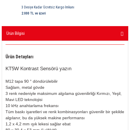
ri
ihazları
er
41 Serisi Minyatür Pcb Röle
RTLM Led ve Koruma Modülleri ( YRT-YPT Serisi 
3 Desiye Kadar Ücretsiz Kargo İmkanı
2.000 TL ve üzeri
43 Serisi Minyatür Pcb Röle
RX Serisi PCB Röleler ( 500mW )
Ürün Bilgisi
44 Serisi Minyatür Pcb Röle
RZ Serisi PCB Röleler ( 400mW )
etreler
46 Serisi Finder Röle
Telekom Röleler
Ürün Detayları
48 Serisi Röle Arayüz Modülü
XT Serisi Endüstriyel Röleler ( 400mW )
KT5W Kontrast Sensörü yazın
azları
49 Serisi Röle Arayüz Modülü
M12 tapa 90 ° döndürülebilir
Sağlam, metal gövde
ar ölçer )
50 Serisi Güvenlik Rölesi
3 renk nedeniyle maksimum algılama güvenilirliği Kırmızı, Yeşil,
Mavi LED teknolojisi
et Ölçer
55 Serisi Minyatür Genel Amaçlı Finder Röle
10 kHz anahtarlama frekansı
Tüm baskı işaretleri ve renk kombinasyonları güvenilir bir şekilde
algılanır, bu da yüksek makine performansı
56 Serisi Minyatür Güç Rölesi
1,2 x 4,2 mm ışık lekesi sağlar ebat
80 x 30,4 x 53 mm (LxWxH)