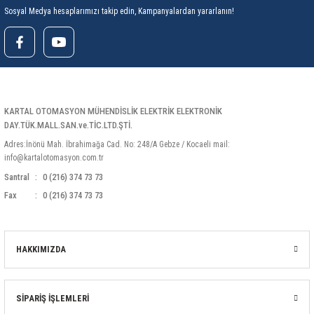
Sosyal Medya hesaplarımızı takip edin, Kampanyalardan yararlanın!
KARTAL OTOMASYON MÜHENDİSLİK ELEKTRİK ELEKTRONİK
DAY.TÜK.MALL.SAN.ve.TİC.LTD.ŞTİ.
Adres:İnönü Mah. İbrahimağa Cad. No: 248/A Gebze / Kocaeli mail:
info@kartalotomasyon.com.tr
Santral
0 (216) 374 73 73
Fax
0 (216) 374 73 73
HAKKIMIZDA
SİPARİŞ İŞLEMLERİ