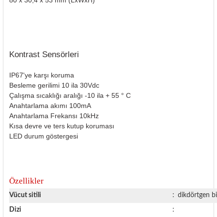
rleri
58 Serisi Röle Arayüz Modülü
60 Serisi Finder Röle
arı
62 Serisi Güç Rölesi
Kontrast Sensörleri
IP67'ye karşı koruma
65 Serisi Güç Rölesi
Besleme gerilimi 10 ila 30Vdc
Çalışma sıcaklığı aralığı -10 ila + 55 ° C
66 Serisi Güç Rölesi
Anahtarlama akımı 100mA
Anahtarlama Frekansı 10kHz
asınç Ölçer
71 Serisi Gösterge Rölesi
Kısa devre ve ters kutup koruması
LED durum göstergesi
72 Serisi Seviye Kontrol
80 Serisi Modüler Zamanlayıcı
Özellikler
83 Serisi Multi Fonksiyonlu Modüler Zamanlay
Vücut sitili
:
dikdörtgen b
Dizi
: