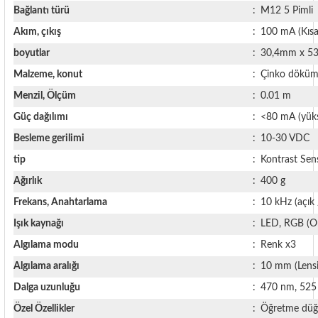
85 Serisi Minyatür Zamanlayıcı
Bağlantı türü
:
M12 5 Pimli
Akım, çıkış
:
100 mA (Kısa
86 Serisi Zamanlayıcı Modülleri
boyutlar
:
30,4mm x 5
 Ölçer
99.01 Serisi Modüller
Malzeme, konut
:
Çinko dökü
Menzil, Ölçüm
:
0.01 m
rü
99.02 Serisi Modüller
Güç dağılımı
:
<80 mA (yük
Besleme gerilimi
:
10-30 VDC
er
99.80 Serisi Modüller
tip
:
Kontrast Sens
Finder Röle Soketleri ve Aksesuarları
Ağırlık
:
400 g
Frekans, Anahtarlama
:
10 kHz (açık 
Işık kaynağı
:
LED, RGB (Or
Algılama modu
:
Renk x3
Algılama aralığı
:
10 mm (Lensi
azı
Dalga uzunluğu
:
470 nm, 525
Özel Özellikler
:
Öğretme düğ