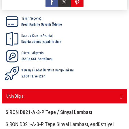
ri
ihazları
er
41 Serisi Minyatür Pcb Röle
RTLM Led ve Koruma Modülleri ( YRT-YPT Serisi 
Taksit Seçeneği
43 Serisi Minyatür Pcb Röle
RX Serisi PCB Röleler ( 500mW )
Kredi Kartı ile Güvenli Ödeme
44 Serisi Minyatür Pcb Röle
RZ Serisi PCB Röleler ( 400mW )
Kapıda Ödeme Avantajı
Kapıda ödeme yapabilirsiniz
etreler
46 Serisi Finder Röle
Telekom Röleler
Güvenli Alışveriş
256Bit SSL Sertifikası
48 Serisi Röle Arayüz Modülü
XT Serisi Endüstriyel Röleler ( 400mW )
3 Desiye Kadar Ücretsiz Kargo İmkanı
azları
49 Serisi Röle Arayüz Modülü
2.000 TL ve üzeri
ar ölçer )
50 Serisi Güvenlik Rölesi
Ürün Bilgisi
et Ölçer
55 Serisi Minyatür Genel Amaçlı Finder Röle
SIRON D021-A-3-P Tepe / Sinyal Lambası
56 Serisi Minyatür Güç Rölesi
SIRON D021-A-3-P Tepe Sinyal Lambası, endüstriyel