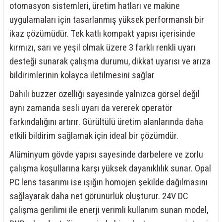
otomasyon sistemleri, üretim hatları ve makine
rleri
58 Serisi Röle Arayüz Modülü
uygulamaları için tasarlanmış yüksek performanslı bir
60 Serisi Finder Röle
ikaz çözümüdür. Tek katlı kompakt yapısı içerisinde
kırmızı, sarı ve yeşil olmak üzere 3 farklı renkli uyarı
arı
62 Serisi Güç Rölesi
desteği sunarak çalışma durumu, dikkat uyarısı ve arıza
bildirimlerinin kolayca iletilmesini sağlar
65 Serisi Güç Rölesi
Dahili buzzer özelliği sayesinde yalnızca görsel değil
66 Serisi Güç Rölesi
aynı zamanda sesli uyarı da vererek operatör
farkındalığını artırır. Gürültülü üretim alanlarında daha
asınç Ölçer
71 Serisi Gösterge Rölesi
etkili bildirim sağlamak için ideal bir çözümdür.
72 Serisi Seviye Kontrol
Alüminyum gövde yapısı sayesinde darbelere ve zorlu
çalışma koşullarına karşı yüksek dayanıklılık sunar. Opal
80 Serisi Modüler Zamanlayıcı
PC lens tasarımı ise ışığın homojen şekilde dağılmasını
sağlayarak daha net görünürlük oluşturur. 24V DC
83 Serisi Multi Fonksiyonlu Modüler Zamanlay
çalışma gerilimi ile enerji verimli kullanım sunan model,