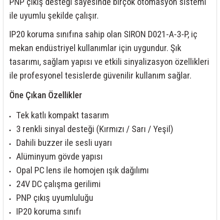
PNP çıkış desteği sayesinde birçok otomasyon sistemi
85 Serisi Minyatür Zamanlayıcı
ile uyumlu şekilde çalışır.
86 Serisi Zamanlayıcı Modülleri
IP20 koruma sınıfına sahip olan SIRON D021-A-3-P, iç
mekan endüstriyel kullanımlar için uygundur. Şık
 Ölçer
99.01 Serisi Modüller
tasarımı, sağlam yapısı ve etkili sinyalizasyon özellikleri
rü
99.02 Serisi Modüller
ile profesyonel tesislerde güvenilir kullanım sağlar.
Öne Çıkan Özellikler
er
99.80 Serisi Modüller
Tek katlı kompakt tasarım
Finder Röle Soketleri ve Aksesuarları
3 renkli sinyal desteği (Kırmızı / Sarı / Yeşil)
Dahili buzzer ile sesli uyarı
Alüminyum gövde yapısı
Opal PC lens ile homojen ışık dağılımı
24V DC çalışma gerilimi
azı
PNP çıkış uyumluluğu
IP20 koruma sınıfı