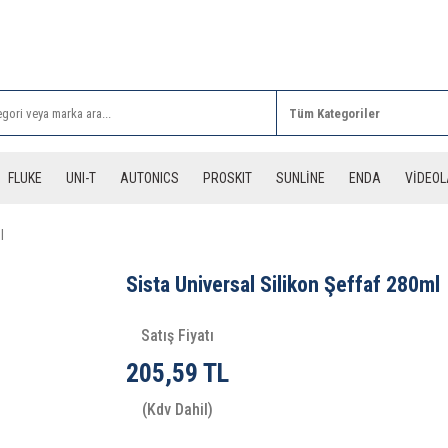
Rİ ALIŞVERİŞLERİNİZDE 3 DESİYE KADAR ÜCRETSİZ
FLUKE
UNI-T
AUTONICS
PROSKIT
SUNLİNE
ENDA
VİDEO
l
Sista Universal Silikon Şeffaf 280ml
Satış Fiyatı
205,59 TL
(Kdv Dahil)