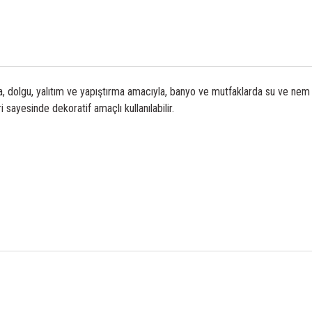
da, dolgu, yalıtım ve yapıştırma amacıyla, banyo ve mutfaklarda su ve nem
 sayesinde dekoratif amaçlı kullanılabilir.
Bu ürüne ilk yorumu siz yapın!