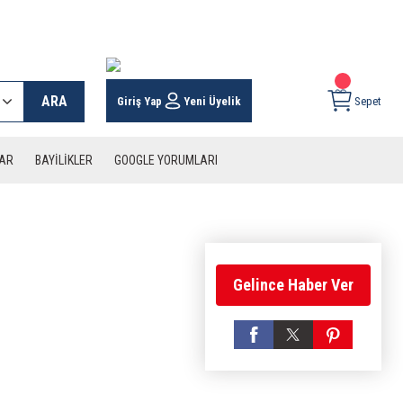
 KARGO İMKANI !
ARA
Giriş Yap
Yeni Üyelik
Sepet
LAR
BAYİLİKLER
GOOGLE YORUMLARI
Gelince Haber Ver