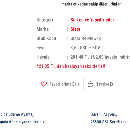
marka etiketine sahip diğer ürünler
Kategori
Silikon ve Yapıştırıcılar
Marka
Sista
Stok Kodu
Sista Re-New-Ş
Fiyat
3,60 USD + KDV
Havale
201,48 TL (%2,00 havale indiri
*21,35 TL den başlayan taksitlerle!!
Tavsiye Et
apıda Ödeme Avantajı
Güvenli Alışveriş
apıda ödeme yapabilirsiniz
256Bit SSL Sertifikası