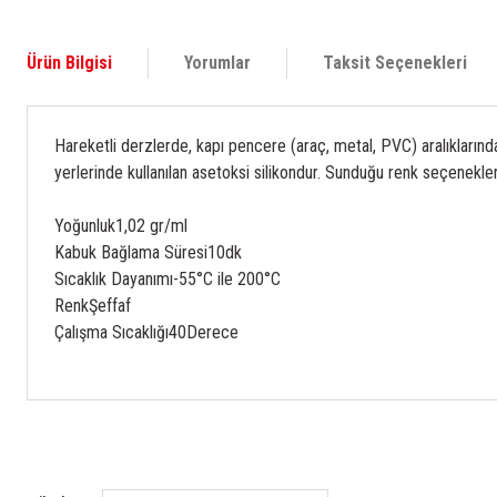
Ürün Bilgisi
Yorumlar
Taksit Seçenekleri
Hareketli derzlerde, kapı pencere (araç, metal, PVC) aralıkların
yerlerinde kullanılan asetoksi silikondur. Sunduğu renk seçenekleri
Yoğunluk
1,02 gr/ml
Kabuk Bağlama Süresi
10dk
Sıcaklık Dayanımı
-55°C ile 200°C
Renk
Şeffaf
Çalışma Sıcaklığı
40Derece