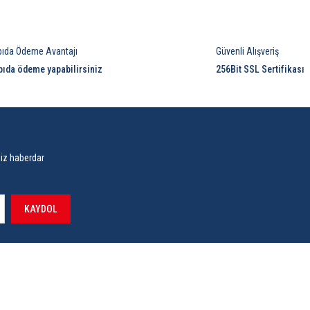
Yorum Yaz
pıda Ödeme Avantajı
Güvenli Alışveriş
pıda ödeme yapabilirsiniz
256Bit SSL Sertifikası
siz haberdar
KAYDOL