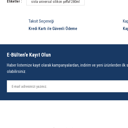
Etiketler :
sista universal silikon şeffaf 280ml
Taksit Seçeneği
Ka
Kredi Kartı ile Güvenli Ödeme
Ka
E-Bülten'e Kayıt Olun
Haber listemize kayıt olarak kampanyalardan, indirim ve yeni ürünlerden ilk 
olabilirsiniz.