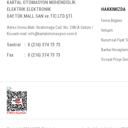
KARTAL OTOMASYON MÜHENDİSLİK
ELEKTRİK ELEKTRONİK
HAKKIMIZDA
DAY.TÜK.MALL.SAN.ve.TİC.LTD.ŞTİ.
Firma Bilgileri
Adres:İnönü Mah. İbrahimağa Cad. No: 248/A Gebze /
İletişim
Kocaeli mail: info@kartalotomasyon.com.tr
Kurumsal Fiyat Te
Santral
0 (216) 374 73 73
Banka Hesapları
Fax
0 (216) 374 73 73
Sosyal Proje Der