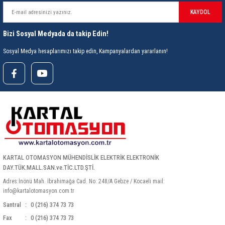
85 Serisi Minyatür Zamanlayıcı
KAYDOL
86 Serisi Zamanlayıcı Modülleri
Bizi Sosyal Medyada da takip Edin!
 Ölçer
99.01 Serisi Modüller
Sosyal Medya hesaplarımızı takip edin, Kampanyalardan yararlanın!
rü
99.02 Serisi Modüller
er
99.80 Serisi Modüller
Finder Röle Soketleri ve Aksesuarları
KARTAL OTOMASYON MÜHENDİSLİK ELEKTRİK ELEKTRONİK
DAY.TÜK.MALL.SAN.ve.TİC.LTD.ŞTİ.
Adres:İnönü Mah. İbrahimağa Cad. No: 248/A Gebze / Kocaeli mail:
info@kartalotomasyon.com.tr
azı
Santral
0 (216) 374 73 73
Fax
0 (216) 374 73 73