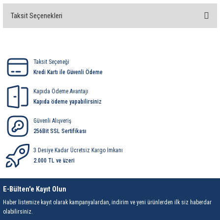
rleri
58 Serisi Röle Arayüz Modülü
Taksit Seçenekleri
Bu ürüne ilk yorumu siz yapın!
60 Serisi Finder Röle
Yorum Yaz
arı
62 Serisi Güç Rölesi
Taksit Seçeneği
Kredi Kartı ile Güvenli Ödeme
65 Serisi Güç Rölesi
Kapıda Ödeme Avantajı
66 Serisi Güç Rölesi
Kapıda ödeme yapabilirsiniz
Güvenli Alışveriş
asınç Ölçer
71 Serisi Gösterge Rölesi
256Bit SSL Sertifikası
72 Serisi Seviye Kontrol
3 Desiye Kadar Ücretsiz Kargo İmkanı
2.000 TL ve üzeri
80 Serisi Modüler Zamanlayıcı
E-Bülten'e Kayıt Olun
83 Serisi Multi Fonksiyonlu Modüler Zamanlay
Haber listemize kayıt olarak kampanyalardan, indirim ve yeni ürünlerden ilk siz haberdar
olabilirsiniz.