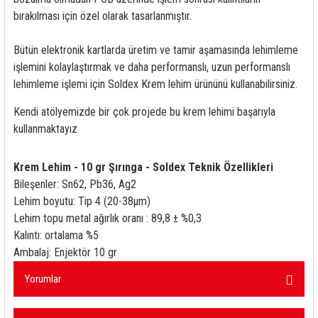
rleri
58 Serisi Röle Arayüz Modülü
bırakılması için özel olarak tasarlanmıştır.
60 Serisi Finder Röle
Bütün elektronik kartlarda üretim ve tamir aşamasında lehimleme
işlemini kolaylaştırmak ve daha performanslı, uzun performanslı
arı
62 Serisi Güç Rölesi
lehimleme işlemi için Soldex Krem lehim ürününü kullanabilirsiniz.
Kendi atölyemizde bir çok projede bu krem lehimi başarıyla
65 Serisi Güç Rölesi
kullanmaktayız
66 Serisi Güç Rölesi
Krem Lehim - 10 gr Şırınga - Soldex Teknik Özellikleri
asınç Ölçer
71 Serisi Gösterge Rölesi
Bileşenler: Sn62, Pb36, Ag2
Lehim boyutu: Tip 4 (20-38μm)
72 Serisi Seviye Kontrol
Lehim topu metal ağırlık oranı : 89,8 ± %0,3
Kalıntı: ortalama %5
80 Serisi Modüler Zamanlayıcı
Ambalaj: Enjektör 10 gr
Yorumlar
83 Serisi Multi Fonksiyonlu Modüler Zamanlay