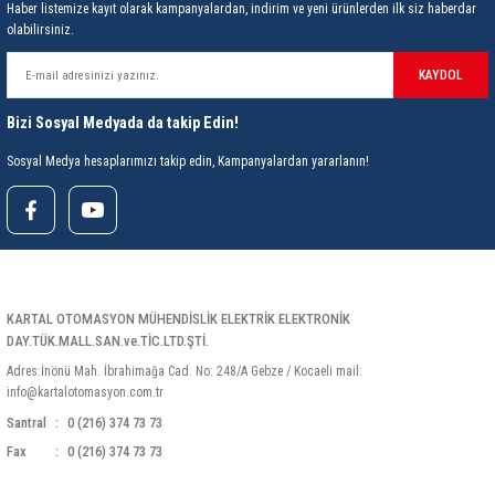
Haber listemize kayıt olarak kampanyalardan, indirim ve yeni ürünlerden ilk siz haberdar
olabilirsiniz.
KAYDOL
Bizi Sosyal Medyada da takip Edin!
Sosyal Medya hesaplarımızı takip edin, Kampanyalardan yararlanın!
KARTAL OTOMASYON MÜHENDİSLİK ELEKTRİK ELEKTRONİK
DAY.TÜK.MALL.SAN.ve.TİC.LTD.ŞTİ.
Adres:İnönü Mah. İbrahimağa Cad. No: 248/A Gebze / Kocaeli mail:
info@kartalotomasyon.com.tr
Santral
0 (216) 374 73 73
Fax
0 (216) 374 73 73