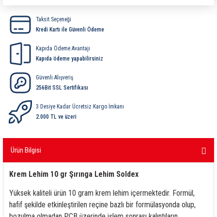
ri
ihazları
er
41 Serisi Minyatür Pcb Röle
RTLM Led ve Koruma Modülleri ( YRT-YPT Serisi 
Taksit Seçeneği
Kredi Kartı ile Güvenli Ödeme
43 Serisi Minyatür Pcb Röle
RX Serisi PCB Röleler ( 500mW )
Kapıda Ödeme Avantajı
44 Serisi Minyatür Pcb Röle
RZ Serisi PCB Röleler ( 400mW )
Kapıda ödeme yapabilirsiniz
Güvenli Alışveriş
etreler
46 Serisi Finder Röle
Telekom Röleler
256Bit SSL Sertifikası
48 Serisi Röle Arayüz Modülü
XT Serisi Endüstriyel Röleler ( 400mW )
3 Desiye Kadar Ücretsiz Kargo İmkanı
2.000 TL ve üzeri
azları
49 Serisi Röle Arayüz Modülü
Ürün Bilgisi
ar ölçer )
50 Serisi Güvenlik Rölesi
Krem Lehim 10 gr Şırınga Lehim Soldex
et Ölçer
55 Serisi Minyatür Genel Amaçlı Finder Röle
Yüksek kaliteli ürün 10 gram krem lehim içermektedir. Formül,
56 Serisi Minyatür Güç Rölesi
hafif şekilde etkinleştirilen reçine bazlı bir formülasyonda olup,
bozulma olmadan PCB üzerinde işlem sonrası kalıntıların