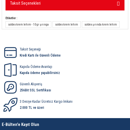
85 Serisi Minyatür Zamanlayıcı
Taksit Seçenekleri
Bu ürüne ilk yorumu siz yapın!
86 Serisi Zamanlayıcı Modülleri
Etiketler :
Yorum Yaz
soldex krem lehim - 10 gr şırınga
soldex krem lehim
soldex şırında krem lehim
 Ölçer
99.01 Serisi Modüller
rü
99.02 Serisi Modüller
Taksit Seçeneği
Kredi Kartı ile Güvenli Ödeme
er
99.80 Serisi Modüller
Kapıda Ödeme Avantajı
Finder Röle Soketleri ve Aksesuarları
Kapıda ödeme yapabilirsiniz
Güvenli Alışveriş
256Bit SSL Sertifikası
3 Desiye Kadar Ücretsiz Kargo İmkanı
2.000 TL ve üzeri
azı
E-Bülten'e Kayıt Olun