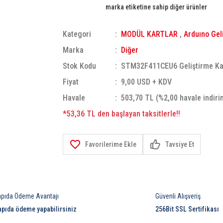
marka etiketine sahip diğer ürünler
Kategori
MODÜL KARTLAR
,
Arduıno Gel
Marka
Diğer
Stok Kodu
STM32F411CEU6 Geliştirme Ka
Fiyat
9,00 USD + KDV
Havale
503,70 TL (%2,00 havale indiri
*53,36 TL den başlayan taksitlerle!!
Tavsiye Et
apıda Ödeme Avantajı
Güvenli Alışveriş
apıda ödeme yapabilirsiniz
256Bit SSL Sertifikası