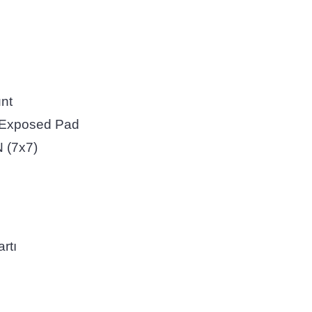
nt
posed Pad
 (7x7)
rtı