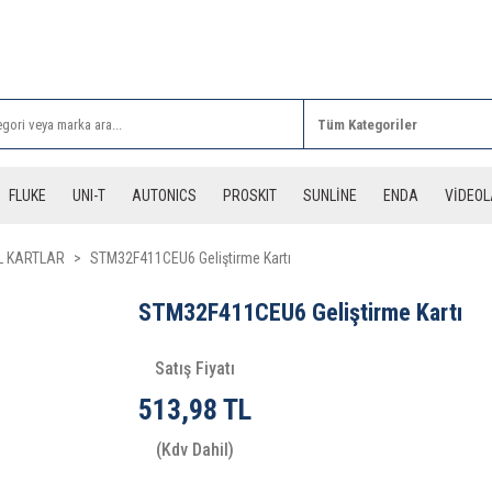
Rİ ALIŞVERİŞLERİNİZDE 3 DESİYE KADAR ÜCRETSİZ
FLUKE
UNI-T
AUTONICS
PROSKIT
SUNLİNE
ENDA
VİDEO
 KARTLAR
STM32F411CEU6 Geliştirme Kartı
STM32F411CEU6 Geliştirme Kartı
Satış Fiyatı
513,98 TL
(Kdv Dahil)