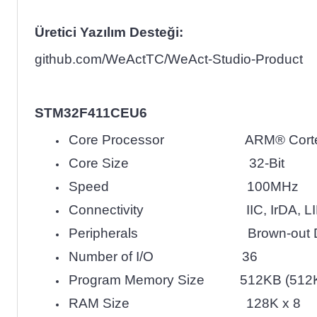
Üretici Yazılım Desteği:
github.com/WeActTC/WeAct-Studio-Product
STM32F411CEU6
Core Processor ARM® Corte
Core Size 32-Bit
Speed 100MHz
Connectivity IIC, IrDA, LINbus
Peripherals Brown-out Detect/
Number of I/O 36
Program Memory Size 512KB (512K
RAM Size 128K x 8