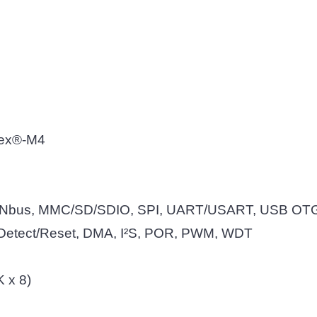
x®-M4
, MMC/SD/SDIO, SPI, UART/USART, USB OT
Reset, DMA, I²S, POR, PWM, WDT
 x 8)