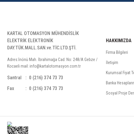
KARTAL OTOMASYON MÜHENDİSLİK
ELEKTRİK ELEKTRONİK
HAKKIMIZDA
DAY.TÜK.MALL.SAN.ve.TİC.LTD.ŞTİ.
Firma Bilgileri
Adres:İnönü Mah. İbrahimağa Cad. No: 248/A Gebze /
İletişim
Kocaeli mail: info@kartalotomasyon.com.tr
Kurumsal Fiyat Te
Santral
0 (216) 374 73 73
Banka Hesapları
Fax
0 (216) 374 73 73
Sosyal Proje Der