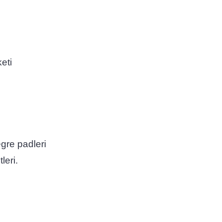
eti
gre padleri
leri.