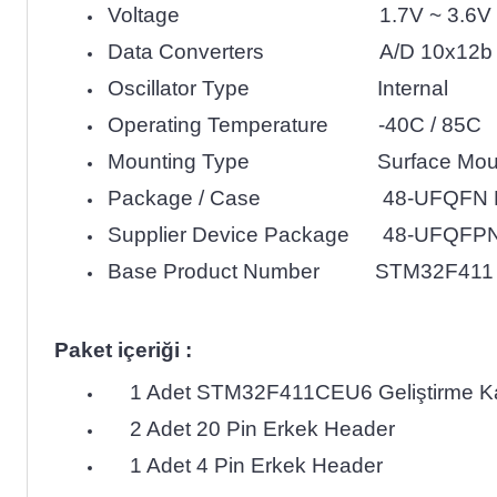
Voltage 1.7V ~ 3.6V
Data Converters A/D 10x12b
Oscillator Type Internal
Operating Temperature -40C / 85C
Mounting Type Surface Mou
Package / Case 48-UFQFN Ex
Supplier Device Package 48-UFQFPN
Base Product Number STM32F411
Paket içeriği :
1 Adet STM32F411CEU6 Geliştirme Ka
2 Adet 20 Pin Erkek Header
1 Adet 4 Pin Erkek Header