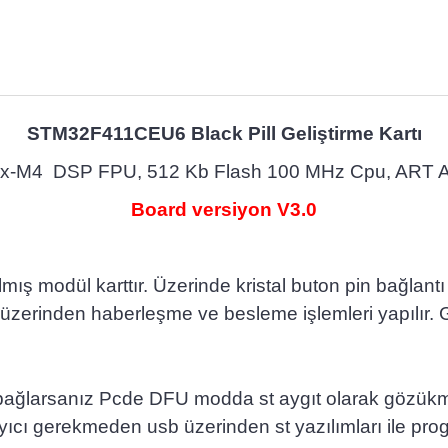
STM32F411CEU6 Black Pill
Geliştirme Kartı
ex-M4 DSP FPU, 512 Kb Flash 100 MHz Cpu, ART Ac
Board versiyon V3.0
dül karttır. Üzerinde kristal buton pin bağlantı he
 üzerinden haberleşme ve besleme işlemleri yapılır. 
ağlarsanız Pcde DFU modda st aygıt olarak gözükmekt
ıcı gerekmeden usb üzerinden st yazılımları ile prog