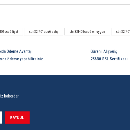
Bu ürüne ilk yorumu siz yapın!
401ccu6 fiyat
stm32f401ccu6 satış
stm32f401ccu6 en uygun
stm32f401
Yorum Yaz
pıda Ödeme Avantajı
Güvenli Alışveriş
pıda ödeme yapabilirsiniz
256Bit SSL Sertifikası
siz haberdar
KAYDOL