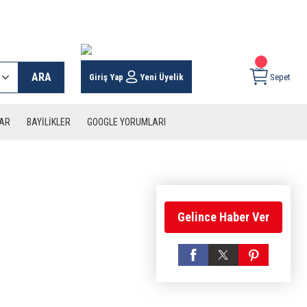
 KARGO İMKANI !
ARA
Giriş Yap
Yeni Üyelik
Sepet
LAR
BAYİLİKLER
GOOGLE YORUMLARI
Gelince Haber Ver