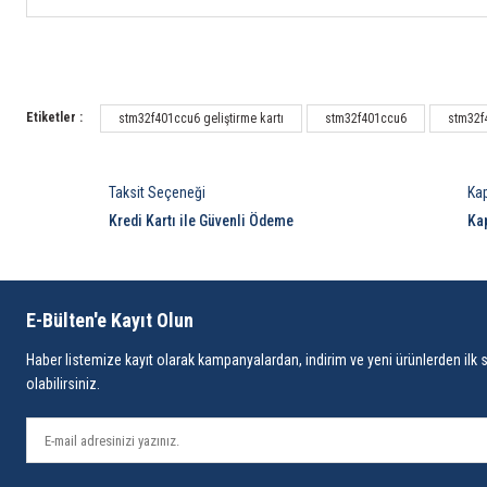
Etiketler :
stm32f401ccu6 geliştirme kartı
stm32f401ccu6
stm32f
Taksit Seçeneği
Ka
Kredi Kartı ile Güvenli Ödeme
Ka
E-Bülten'e Kayıt Olun
Haber listemize kayıt olarak kampanyalardan, indirim ve yeni ürünlerden ilk 
olabilirsiniz.