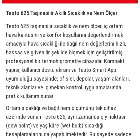
rleri
58 Serisi Röle Arayüz Modülü
Testo 625 Taşınabilir Akıllı Sıcaklık ve Nem Ölçer
60 Serisi Finder Röle
Testo 625 taşınabilir sıcaklık ve nem ölçer, iç ortam
arı
62 Serisi Güç Rölesi
hava kalitesini ve konfor koşullarını değerlendirmek
amacıyla hava sıcaklığı ile bağıl nem değerlerini hızlı,
65 Serisi Güç Rölesi
hassas ve güvenilir şekilde ölçmek için geliştirilmiş
profesyonel bir termohigrometre cihazıdır. Kompakt
66 Serisi Güç Rölesi
yapısı, kullanıcı dostu ekranı ve Testo Smart App
uyumluluğu sayesinde; ofisler, depolar, yaşam alanları,
asınç Ölçer
71 Serisi Gösterge Rölesi
teknik alanlar ve iç mekan kontrol uygulamalarında
72 Serisi Seviye Kontrol
pratik kullanım sunar.
Ortam sıcaklığı ve bağıl nem ölçümünü tek cihaz
80 Serisi Modüler Zamanlayıcı
üzerinde sunan Testo 625, aynı zamanda çiy noktası
(dew point) ve yaş küre (wet bulb) sıcaklığı
83 Serisi Multi Fonksiyonlu Modüler Zamanlay
hesaplamalarını da yapabilmektedir. Bu sayede sadece