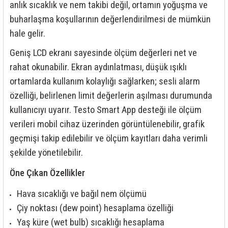
85 Serisi Minyatür Zamanlayıcı
anlık sıcaklık ve nem takibi değil, ortamın yoğuşma ve
buharlaşma koşullarının değerlendirilmesi de mümkün
86 Serisi Zamanlayıcı Modülleri
hale gelir.
 Ölçer
Geniş LCD ekranı sayesinde ölçüm değerleri net ve
99.01 Serisi Modüller
rahat okunabilir. Ekran aydınlatması, düşük ışıklı
rü
99.02 Serisi Modüller
ortamlarda kullanım kolaylığı sağlarken; sesli alarm
özelliği, belirlenen limit değerlerin aşılması durumunda
er
99.80 Serisi Modüller
kullanıcıyı uyarır. Testo Smart App desteği ile ölçüm
verileri mobil cihaz üzerinden görüntülenebilir, grafik
Finder Röle Soketleri ve Aksesuarları
geçmişi takip edilebilir ve ölçüm kayıtları daha verimli
şekilde yönetilebilir.
Öne Çıkan Özellikler
Hava sıcaklığı ve bağıl nem ölçümü
azı
Çiy noktası (dew point) hesaplama özelliği
Yaş küre (wet bulb) sıcaklığı hesaplama