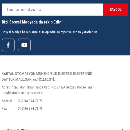
KAYDOL
Bizi Sosyal Medyada da takip Edin!
Sosyal Medya hesaplarımızı takip edin, Kampanyalardan yararlanın!
KARTAL OTOMASYON MÜHENDİSLİK ELEKTRİK ELEKTRONİK
DAY.TÜK.MALL.SAN.ve.TİC.LTD.ŞTİ.
Adres:İnönü Mah. İbrahimağa Cad. No: 248/A Gebze / Kocaeli mail:
info@kartalotomasyon.com.tr
Santral
0 (216) 374 73 73
Fax
0 (216) 374 73 73