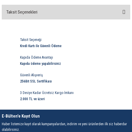
Taksit Seçenekleri
Bu ürüne ilk yorumu siz yapın!
Yorum Yaz
Taksit Seçeneği
Kredi Kartı ile Güvenli Ödeme
Kapıda Ödeme Avantajı
Kapıda ödeme yapabilirsiniz
Güvenli Alışveriş
256Bit SSL Sertifikası
3 Desiye Kadar Ücretsiz Kargo İmkanı
2.000 TL ve üzeri
E-Bülten'e Kayıt Olun
Haber listemize kayıt olarak kampanyalardan, indirim ve yeni ürünlerden ilk siz haberdar
olabilirsiniz.