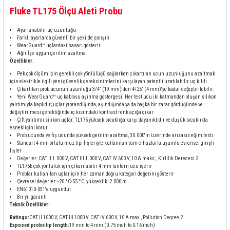
rleri
58 Serisi Röle Arayüz Modülü
Fluke TL175 Ölçü Aleti Probu
60 Serisi Finder Röle
Ayarlanabilir uç uzunluğu
Farklı ayarlarda güvenli bir şekilde çalışın
WearGuard™ uçlardaki hasarı gösterir
Ağır İşe uygun gerilim azaltma
arı
62 Serisi Güç Rölesi
Özellikler:
Pek çok ölçüm için gerekli çok yönlülüğü sağlarken çıkartılan ucun uzunluğunu azaltmak
65 Serisi Güç Rölesi
için elektrikle ilgili yeni güvenlik gereksinimlerini karşılayan patentli uzatılabilir uç kılıfı
Çıkartılan prob ucunun uzunluğu 3/4” (19 mm)'den 4/25” (4 mm)'ye kadar değiştirilebilir.
Yeni WearGuard™ uç kablosu aşınma göstergesi. Her test ucu iki katmandan oluşan silikon
yalıtımıyla kaplıdır; uçlar yıprandığında, aşındığında ya da başka bir zarar gördüğünde ve
66 Serisi Güç Rölesi
değiştirilmesi gerektiğinde iç kısımdaki kontrast renk açığa çıkar
Çift yalıtımlı silikon uçlar. TL175 yüksek sıcaklığa karşı dayanıklıdır ve düşük sıcaklıkta
esnekliğini korur.
asınç Ölçer
71 Serisi Gösterge Rölesi
Prob ucunda ve fiş ucunda yüksek gerilim azaltma, 30.000'in üzerinde arızasız eğim testi.
Standart 4 mm örtülü muz tipi fişleriyle kullanılan tüm cihazlarla uyumlu evrensel girişli
fişler
72 Serisi Seviye Kontrol
Değerler: CAT II 1.000 V, CAT III 1.000 V, CAT IV 600 V, 10 A maks., Kirlilik Derecesi 2
TL175E çok yönlülük için çıkarılabilir 4 mm lantern ucu içerir
Problar kullanılan uçlar için her zaman doğru kategori değerini gösterir
80 Serisi Modüler Zamanlayıcı
Çevresel değerler: -20 °C-55 °C, yükseklik: 2.000 m
EN61010-031'e uygundur
Bir yıl garanti
Teknik Özellikler:
83 Serisi Multi Fonksiyonlu Modüler Zamanlay
Ratings:
CAT II 1000 V, CAT III 1000 V, CAT IV 600 V, 10 A max., Pollution Degree 2
Exposed probe tip length:
19 mm to 4 mm (0.75 inch to 0.16 inch)