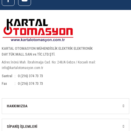
KARTAL OTOMASYON MÜHENDİSLİK ELEKTRİK ELEKTRONİK
DAY.TÜK.MALL.SAN.ve.TİC.LTD.ŞTİ.
Adres:İnönü Mah. İbrahimağa Cad. No: 248/A Gebze / Kocaeli mail:
info@kartalotomasyon.com.tr
Santral
0 (216) 374 73 73
Fax
0 (216) 374 73 73
HAKKIMIZDA
SİPARİŞ İŞLEMLERİ