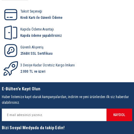
85 Serisi Minyatür Zamanlayıcı
Taksit Seçeneği
86 Serisi Zamanlayıcı Modülleri
Kredi Kartı ile Güvenli Ödeme
Kapıda Ödeme Avantajı
 Ölçer
99.01 Serisi Modüller
Kapıda ödeme yapabilirsiniz
rü
99.02 Serisi Modüller
Güvenli Alışveriş
256Bit SSL Sertifikası
er
99.80 Serisi Modüller
3 Desiye Kadar Ücretsiz Kargo İmkanı
2.000 TL ve üzeri
Finder Röle Soketleri ve Aksesuarları
E-Bülten'e Kayıt Olun
Haber listemize kayıt olarak kampanyalardan, indirim ve yeni ürünlerden ilk siz haberdar
olabilirsiniz.
KAYDOL
azı
Bizi Sosyal Medyada da takip Edin!