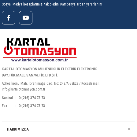
Sosyal Medya hesaplarımızı takip edin, Kampanyalardan yararlanın!
KARTAL OTOMASYON MÜHENDİSLİK ELEKTRİK ELEKTRONİK
DAY.TÜK.MALL.SAN.ve.TİC.LTD.ŞTİ.
Adres:İnönü Mah. İbrahimağa Cad. No: 248/A Gebze / Kocaeli mail:
info@kartalotomasyon.com.tr
Santral
0 (216) 374 73 73
Fax
0 (216) 374 73 73
HAKKIMIZDA