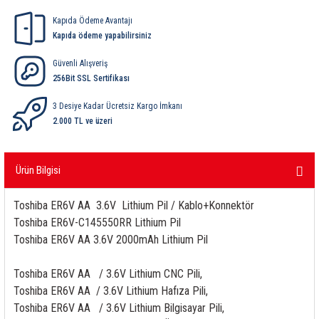
ri
ihazları
er
41 Serisi Minyatür Pcb Röle
RTLM Led ve Koruma Modülleri ( YRT-YPT Serisi 
Kapıda Ödeme Avantajı
Kapıda ödeme yapabilirsiniz
43 Serisi Minyatür Pcb Röle
RX Serisi PCB Röleler ( 500mW )
Güvenli Alışveriş
256Bit SSL Sertifikası
44 Serisi Minyatür Pcb Röle
RZ Serisi PCB Röleler ( 400mW )
3 Desiye Kadar Ücretsiz Kargo İmkanı
etreler
46 Serisi Finder Röle
Telekom Röleler
2.000 TL ve üzeri
48 Serisi Röle Arayüz Modülü
XT Serisi Endüstriyel Röleler ( 400mW )
Ürün Bilgisi
azları
49 Serisi Röle Arayüz Modülü
Toshiba ER6V AA 3.6V Lithium Pil / Kablo+Konnektör
ar ölçer )
Toshiba ER6V-C145550RR Lithium Pil
50 Serisi Güvenlik Rölesi
Toshiba ER6V AA 3.6V 2000mAh Lithium Pil
et Ölçer
55 Serisi Minyatür Genel Amaçlı Finder Röle
Toshiba ER6V AA / 3.6V Lithium CNC Pili,
Toshiba ER6V AA / 3.6V Lithium Hafıza Pili,
56 Serisi Minyatür Güç Rölesi
Toshiba ER6V AA / 3.6V Lithium Bilgisayar Pili,