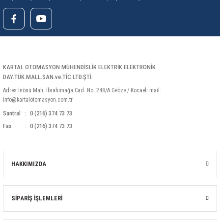
KARTAL OTOMASYON MÜHENDİSLİK ELEKTRİK ELEKTRONİK
DAY.TÜK.MALL.SAN.ve.TİC.LTD.ŞTİ.
Adres:İnönü Mah. İbrahimağa Cad. No: 248/A Gebze / Kocaeli mail:
info@kartalotomasyon.com.tr
Santral
0 (216) 374 73 73
Fax
0 (216) 374 73 73
HAKKIMIZDA
SİPARİŞ İŞLEMLERİ