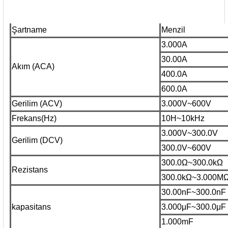
rleri
58 Serisi Röle Arayüz Modülü
Şartname
Menzil
60 Serisi Finder Röle
3.000A
arı
62 Serisi Güç Rölesi
30.00A
Akım (ACA)
400.0A
65 Serisi Güç Rölesi
600.0A
Gerilim (ACV)
3.000V~600V
66 Serisi Güç Rölesi
Frekans(Hz)
10H~10kHz
asınç Ölçer
71 Serisi Gösterge Rölesi
3.000V~300.0V
Gerilim (DCV)
300.0V~600V
72 Serisi Seviye Kontrol
300.0Ω~300.0kΩ
Rezistans
300.0kΩ~3.000M
80 Serisi Modüler Zamanlayıcı
30.00nF~300.0nF
83 Serisi Multi Fonksiyonlu Modüler Zamanlay
kapasitans
3.000μF~300.0μF
1.000mF