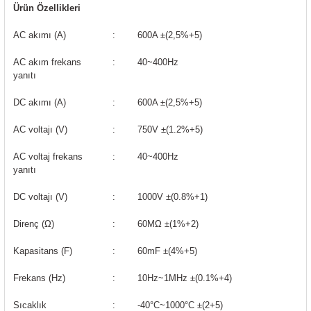
rleri
58 Serisi Röle Arayüz Modülü
Ürün Özellikleri
AC akımı (A)
:
600A ±(2,5%+5)
60 Serisi Finder Röle
AC akım frekans
:
40~400Hz
arı
62 Serisi Güç Rölesi
yanıtı
DC akımı (A)
:
600A ±(2,5%+5)
65 Serisi Güç Rölesi
AC voltajı (V)
:
750V ±(1.2%+5)
66 Serisi Güç Rölesi
AC voltaj frekans
:
40~400Hz
yanıtı
asınç Ölçer
71 Serisi Gösterge Rölesi
DC voltajı (V)
:
1000V ±(0.8%+1)
72 Serisi Seviye Kontrol
Direnç (Ω)
:
60MΩ ±(1%+2)
80 Serisi Modüler Zamanlayıcı
Kapasitans (F)
:
60mF ±(4%+5)
Frekans (Hz)
:
10Hz~1MHz ±(0.1%+4)
83 Serisi Multi Fonksiyonlu Modüler Zamanlay
Sıcaklık
:
-40°C~1000°C ±(2+5)