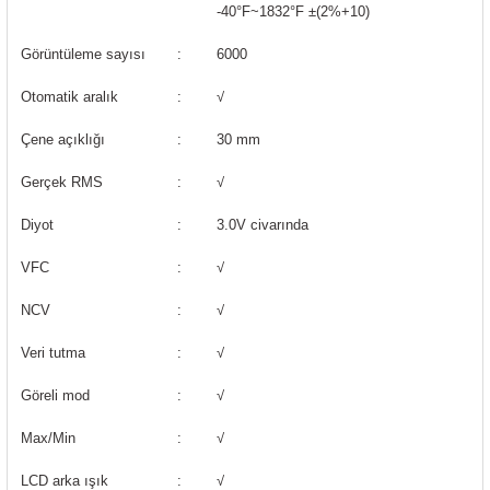
85 Serisi Minyatür Zamanlayıcı
-40°F~1832°F ±(2%+10)
Görüntüleme sayısı
:
6000
86 Serisi Zamanlayıcı Modülleri
Otomatik aralık
:
√
 Ölçer
99.01 Serisi Modüller
Çene açıklığı
:
30 mm
rü
99.02 Serisi Modüller
Gerçek RMS
:
√
er
99.80 Serisi Modüller
Diyot
:
3.0V civarında
VFC
:
√
Finder Röle Soketleri ve Aksesuarları
NCV
:
√
Veri tutma
:
√
Göreli mod
:
√
azı
Max/Min
:
√
LCD arka ışık
:
√