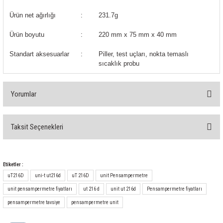
Ürün net ağırlığı
:
231.7g
Ürün boyutu
:
220 mm x 75 mm x 40 mm
Standart aksesuarlar
:
Piller, test uçları, nokta temaslı
sıcaklık probu
Yorumlar
Taksit Seçenekleri
Bu ürüne ilk yorumu siz yapın!
Yorum Yaz
Etiketler :
uT216D
uni-t ut216d
uT 216D
unit Pensampermetre
unit pensampermetre fiyatları
ut 216 d
unit ut 216d
Pensampermetre fiyatları
pensampermetre tavsiye
pensampermetre unit