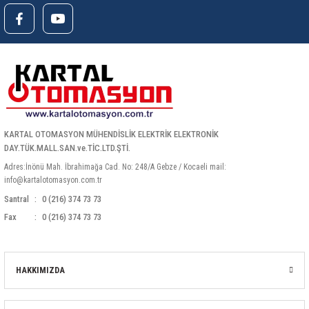
KARTAL OTOMASYON MÜHENDİSLİK ELEKTRİK ELEKTRONİK
DAY.TÜK.MALL.SAN.ve.TİC.LTD.ŞTİ.
Adres:İnönü Mah. İbrahimağa Cad. No: 248/A Gebze / Kocaeli mail:
info@kartalotomasyon.com.tr
Santral
0 (216) 374 73 73
Fax
0 (216) 374 73 73
HAKKIMIZDA