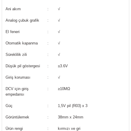
Ani akım
:
√
Analog çubuk grafik
:
√
El feneri
:
√
Otomatik kapanma
:
√
Süreklilik zili
:
√
Düşük pil göstergesi
:
≤3.6V
Giriş koruması
:
√
DCV için giriş
:
≥10MΩ
empedansı
Güç
:
1,5V pil (R03) x 3
Görüntülemek
:
38mm x 24mm
Ürün rengi
:
kırmızı ve gri