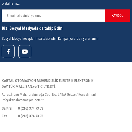
olabilirsiniz.
KAYDOL
Bizi Sosyal Medyada da takip Edin!
Sosyal Medya hesaplarımızı takip edin, Kampanyalardan yararlanın!
KARTAL OTOMASYON MÜHENDİSLİK ELEKTRİK ELEKTRONİK
DAY.TÜK.MALL.SAN.ve.TİC.LTD.ŞTİ.
Adres:İnönü Mah. İbrahimağa Cad. No: 248/A Gebze / Kocaeli mail:
info@kartalotomasyon.com.tr
Santral
0 (216) 374 73 73
Fax
0 (216) 374 73 73