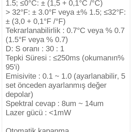
1.5; ≤0°C: ± (1,5 + 0,1°C /°C)
> 32°F: ± 3.0°F veya ±% 1.5; ≤32°F:
± (3,0 + 0,1°F /°F)
Tekrarlanabilirlik : 0.7°C veya % 0.7
(1.5°F veya % 0.7)
D: S oranı : 30 : 1
Tepki Süresi : ≤250ms (okumanın%
95'i)
Emisivite : 0.1 ~ 1.0 (ayarlanabilir, 5
set önceden ayarlanmış değer
depolar)
Spektral cevap : 8um ~ 14um
Lazer gücü : <1mW
Otomatik kapanma