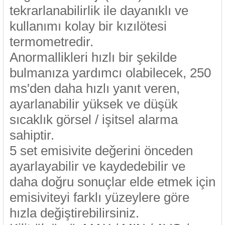
rleri
58 Serisi Röle Arayüz Modülü
tekrarlanabilirlik ile dayanıklı ve
kullanımı kolay bir kızılötesi
60 Serisi Finder Röle
termometredir.
Anormallikleri hızlı bir şekilde
arı
62 Serisi Güç Rölesi
bulmanıza yardımcı olabilecek, 250
65 Serisi Güç Rölesi
ms'den daha hızlı yanıt veren,
ayarlanabilir yüksek ve düşük
66 Serisi Güç Rölesi
sıcaklık görsel / işitsel alarma
asınç Ölçer
71 Serisi Gösterge Rölesi
sahiptir.
5 set emisivite değerini önceden
72 Serisi Seviye Kontrol
ayarlayabilir ve kaydedebilir ve
80 Serisi Modüler Zamanlayıcı
daha doğru sonuçlar elde etmek için
emisiviteyi farklı yüzeylere göre
83 Serisi Multi Fonksiyonlu Modüler Zamanlay
hızla değiştirebilirsiniz.