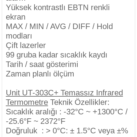
Yüksek kontrastlı EBTN renkli
ekran
MAX / MIN / AVG / DIFF / Hold
modları
Çift lazerler
99 gruba kadar sıcaklık kaydı
Tarih / saat gösterimi
Zaman planlı ölçüm
Unit UT-303C+ Temassız Infrared
Termometre
Teknik Özellikler:
Sıcaklık aralığı : -32°C ~ +1300°C /
-25.6°F ~ 2372°F
Doğruluk : > 0°C: ± 1.5°C veya ±%