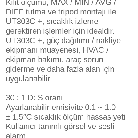
Kilit ölçümü, MAX / MIN / AVG /
85 Serisi Minyatür Zamanlayıcı
DIFF tutma ve tripod montajı ile
86 Serisi Zamanlayıcı Modülleri
UT303C +, sıcaklık izleme
gerektiren işlemler için idealdir.
 Ölçer
99.01 Serisi Modüller
UT303C +, güç dağıtımı / nakliye
rü
99.02 Serisi Modüller
ekipmanı muayenesi, HVAC /
ekipman bakımı, araç sorun
er
99.80 Serisi Modüller
giderme ve daha fazla alan için
uygulanabilir.
Finder Röle Soketleri ve Aksesuarları
30 : 1 D: S oranı
Ayarlanabilir emisivite 0.1 ~ 1.0
± 1.5°C sıcaklık ölçüm hassasiyeti
azı
Kullanıcı tanımlı görsel ve sesli
alarm