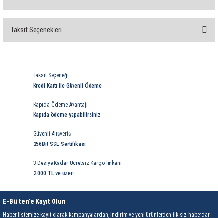
Taksit Seçenekleri
Bu ürüne ilk yorumu siz yapın!
Yorum Yaz
Taksit Seçeneği
Kredi Kartı ile Güvenli Ödeme
Kapıda Ödeme Avantajı
Kapıda ödeme yapabilirsiniz
Güvenli Alışveriş
256Bit SSL Sertifikası
3 Desiye Kadar Ücretsiz Kargo İmkanı
2.000 TL ve üzeri
E-Bülten'e Kayıt Olun
Haber listemize kayıt olarak kampanyalardan, indirim ve yeni ürünlerden ilk siz haberdar