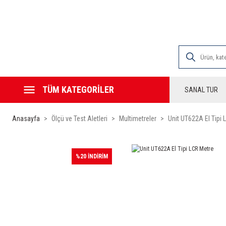
2000 TL VE ÜZE
TÜM KATEGORİLER
SANAL TUR
Anasayfa
Ölçü ve Test Aletleri
Multimetreler
Unit UT622A El Tipi 
%20 İNDİRİM