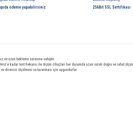
apıda ödeme yapabilirsiniz
256Bit SSL Sertifikası
 hız ve uzun bekleme süresine sahiptir.
0 kHz'e kadar test frekansı ile ölçüm cihazları her durumda uzun süreli doğru ve rahat ölçüm 
 ve direncin ölçülmesi ve taranması için uygundurlar.