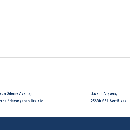
Bu ürüne ilk yorumu siz yapın!
pıda Ödeme Avantajı
Güvenli Alışveriş
Yorum Yaz
pıda ödeme yapabilirsiniz
256Bit SSL Sertifikası