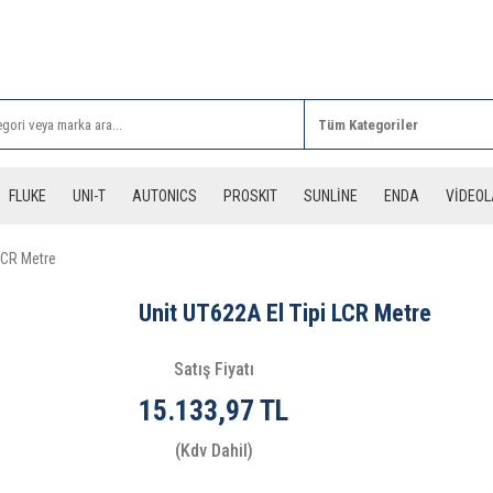
Rİ ALIŞVERİŞLERİNİZDE 3 DESİYE KADAR ÜCRETSİZ
FLUKE
UNI-T
AUTONICS
PROSKIT
SUNLİNE
ENDA
VİDEO
LCR Metre
Unit UT622A El Tipi LCR Metre
Satış Fiyatı
15.133,97 TL
(Kdv Dahil)