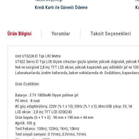
Kredi Kartı ile Güvenli Ödeme
K
Ürün Bilgisi
Yorumlar
Taksit Seçenekleri
Unit UT622A El Tipi LRC Metre
UT622 Serisi El Tipi LCR ölçüm cihazları güçlü işlevler, yüksek doğruluk, yüksek
Net ve sezgisel 2,8 inç TFT LCD ekran, yüksek kapasiteli şarj edilebilir pil ve 10
Laboratuarlarda, üretim hatlarında, bakım noktalarında vb. Endüktans, kapasitans
Ürün Özellikleri
Batarya : 3.7V 1800mAh lityum polimer pil
Pil ömrü : 8 saat
AC güç adaptörüGiriş: 220V (% 1 ± 10), 50Hz (% 1 ± 5); Mini-USB çıkışı: 5V, 1A
LCD ekran : 2,8 inç TFT LCD 320X240
Ürün boyutu (G × Y × D) : 90 mm × 190 mm × 44 mm
Ağırlık: 305 g
Test frekansı: 100Hz, 120Hz, 1kHz, 10kHz
Test sinyali seviyesi: 0.1Vrms, 0.3Vrms, 1Vrms