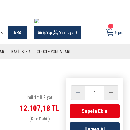
 KARGO İMKANI !
ARA
Giriş Yap
Yeni Üyelik
Sepet
LAR
BAYİLİKLER
GOOGLE YORUMLARI
İndirimli Fiyat
12.107,18 TL
Sepete Ekle
(Kdv Dahil)
Hemen Al