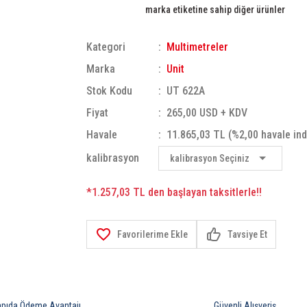
marka etiketine sahip diğer ürünler
Kategori
Multimetreler
Marka
Unit
Stok Kodu
UT 622A
Fiyat
265,00 USD + KDV
Havale
11.865,03 TL (%2,00 havale ind
kalibrasyon
*1.257,03 TL den başlayan taksitlerle!!
Tavsiye Et
apıda Ödeme Avantajı
Güvenli Alışveriş