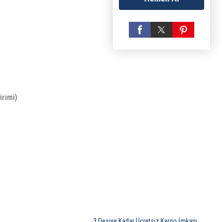
irimi)
3 Desiye Kadar Ücretsiz Kargo İmkanı