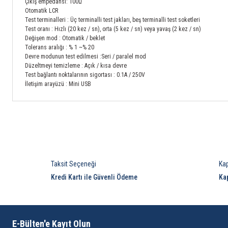
Çıkış empedansı: 100Ω
Otomatik LCR
Test terminalleri : Üç terminalli test jakları, beş terminalli test soketleri
Test oranı : Hızlı (20 kez / sn), orta (5 kez / sn) veya yavaş (2 kez / sn)
Değişen mod : Otomatik / beklet
Tolerans aralığı : % 1 ~% 20
Devre modunun test edilmesi :Seri / paralel mod
Düzeltmeyi temizleme : Açık / kısa devre
Test bağlantı noktalarının sigortası : 0.1A / 250V
İletişim arayüzü : Mini USB
Taksit Seçeneği
Ka
Kredi Kartı ile Güvenli Ödeme
Ka
E-Bülten'e Kayıt Olun