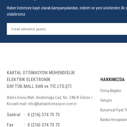
Haber listemize kayıt olarak kampanyalardan, indirim ve yeni ürünlerden ilk 
olabilirsiniz.
KARTAL OTOMASYON MÜHENDİSLİK
ELEKTRİK ELEKTRONİK
HAKKIMIZDA
DAY.TÜK.MALL.SAN.ve.TİC.LTD.ŞTİ.
Firma Bilgileri
Adres:İnönü Mah. İbrahimağa Cad. No: 248/A Gebze /
İletişim
Kocaeli mail: info@kartalotomasyon.com.tr
Kurumsal Fiyat Te
Santral
0 (216) 374 73 73
Banka Hesapları
Fax
0 (216) 374 73 73