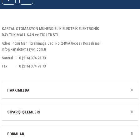
KARTAL OTOMASYON MÜHENDİSLİK ELEKTRİK ELEKTRONİK
DAY.TÜK.MALL.SAN.ve.TİC.LTD.ŞTİ.
Adres:İnönü Mah. İbrahimağa Cad. No: 248/A Gebze / Kocaeli mail:
info@kartalotomasyon.com.tr
Santral
0 (216) 374 73 73
Fax
0 (216) 374 73 73
HAKKIMIZDA
SİPARİŞ İŞLEMLERİ
FORMLAR