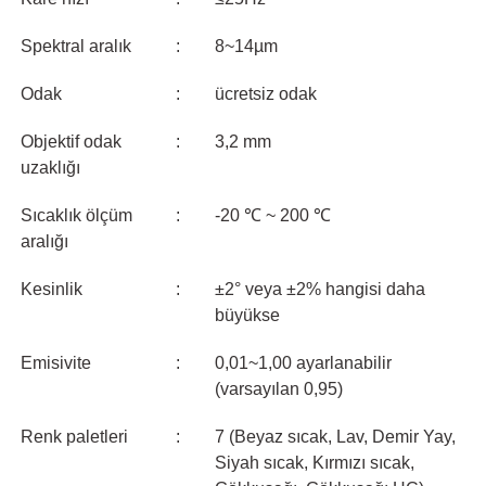
Spektral aralık
:
8~14µm
Odak
:
ücretsiz odak
Objektif odak
:
3,2 mm
uzaklığı
Sıcaklık ölçüm
:
-20 ℃ ~ 200 ℃
aralığı
Kesinlik
:
±2° veya ±2% hangisi daha
büyükse
Emisivite
:
0,01~1,00 ayarlanabilir
(varsayılan 0,95)
Renk paletleri
:
7 (Beyaz sıcak, Lav, Demir Yay,
Siyah sıcak, Kırmızı sıcak,