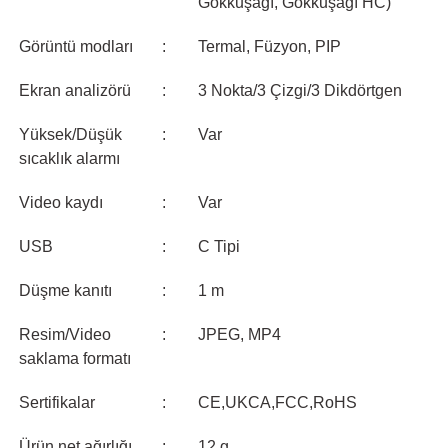
Gökkuşağı, Gökkuşağı HC)
Görüntü modları
:
Termal, Füzyon, PIP
Ekran analizörü
:
3 Nokta/3 Çizgi/3 Dikdörtgen
Yüksek/Düşük
:
Var
sıcaklık alarmı
Video kaydı
:
Var
USB
:
C Tipi
Düşme kanıtı
:
1 m
Resim/Video
:
JPEG, MP4
saklama formatı
Sertifikalar
:
CE,UKCA,FCC,RoHS
Ürün net ağırlığı
:
12 g