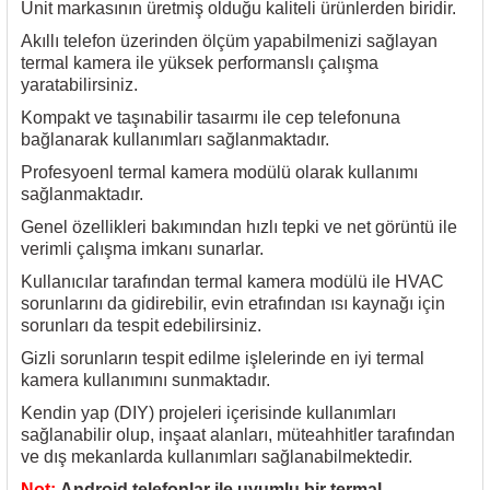
Unit markasının üretmiş olduğu kaliteli ürünlerden biridir.
rleri
58 Serisi Röle Arayüz Modülü
Akıllı telefon üzerinden ölçüm yapabilmenizi sağlayan
termal kamera ile yüksek performanslı çalışma
60 Serisi Finder Röle
yaratabilirsiniz.
Kompakt ve taşınabilir tasaırmı ile cep telefonuna
arı
62 Serisi Güç Rölesi
bağlanarak kullanımları sağlanmaktadır.
Profesyoenl termal kamera modülü olarak kullanımı
65 Serisi Güç Rölesi
sağlanmaktadır.
66 Serisi Güç Rölesi
Genel özellikleri bakımından hızlı tepki ve net görüntü ile
verimli çalışma imkanı sunarlar.
asınç Ölçer
71 Serisi Gösterge Rölesi
Kullanıcılar tarafından termal kamera modülü ile HVAC
sorunlarını da gidirebilir, evin etrafından ısı kaynağı için
sorunları da tespit edebilirsiniz.
72 Serisi Seviye Kontrol
Gizli sorunların tespit edilme işlelerinde en iyi termal
kamera kullanımını sunmaktadır.
80 Serisi Modüler Zamanlayıcı
Kendin yap (DIY) projeleri içerisinde kullanımları
sağlanabilir olup, inşaat alanları, müteahhitler tarafından
83 Serisi Multi Fonksiyonlu Modüler Zamanlay
ve dış mekanlarda kullanımları sağlanabilmektedir.
Not:
Android telefonlar ile uyumlu bir termal