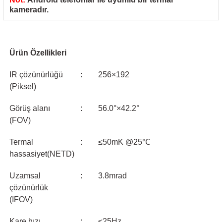
85 Serisi Minyatür Zamanlayıcı
kameradır.
86 Serisi Zamanlayıcı Modülleri
 Ölçer
99.01 Serisi Modüller
Ürün Özellikleri
rü
IR çözünürlüğü
:
256×192
99.02 Serisi Modüller
(Piksel)
er
99.80 Serisi Modüller
Görüş alanı
:
56.0°×42.2°
(FOV)
Finder Röle Soketleri ve Aksesuarları
Termal
:
≤50mK @25℃
hassasiyet(NETD)
Uzamsal
:
3.8mrad
çözünürlük
azı
(IFOV)
Kare hızı
:
≤25Hz