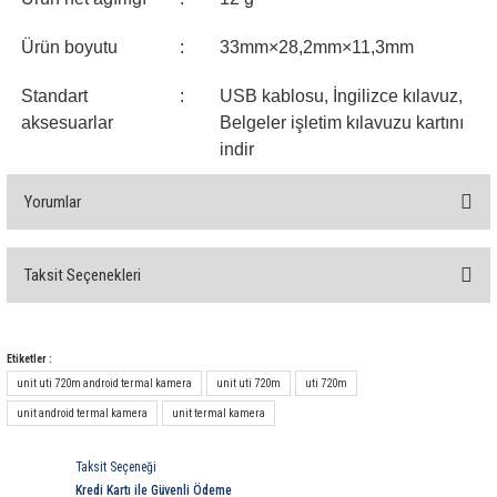
Ürün boyutu
:
33mm×28,2mm×11,3mm
Standart
:
USB kablosu, İngilizce kılavuz,
aksesuarlar
Belgeler işletim kılavuzu kartını
indir
Yorumlar
Taksit Seçenekleri
Bu ürüne ilk yorumu siz yapın!
Yorum Yaz
Etiketler :
unit uti 720m android termal kamera
unit uti 720m
uti 720m
unit android termal kamera
unit termal kamera
Taksit Seçeneği
Kredi Kartı ile Güvenli Ödeme