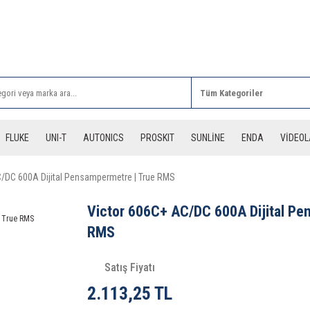
Rİ ALIŞVERİŞLERİNİZDE 3 DESİYE KADAR ÜCRETSİZ
FLUKE
UNI-T
AUTONICS
PROSKIT
SUNLİNE
ENDA
VİDEO
/DC 600A Dijital Pensampermetre | True RMS
Victor 606C+ AC/DC 600A Dijital Pe
RMS
Satış Fiyatı
2.113,25 TL