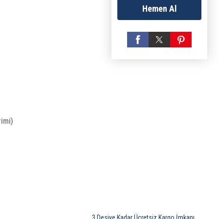
Hemen Al
rimi)
3 Desiye Kadar Ücretsiz Kargo İmkanı