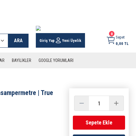
 KARGO İMKANI !
0
Sepet
ARA
Giriş Yap
Yeni Üyelik
0,00 TL
LAR
BAYİLİKLER
GOOGLE YORUMLARI
nsampermetre | True
Sepete Ekle