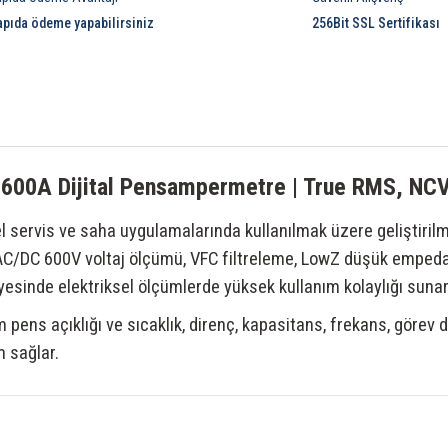
apıda ödeme yapabilirsiniz
256Bit SSL Sertifikası
600A Dijital Pensampermetre | True RMS, NC
yel servis ve saha uygulamalarında kullanılmak üzere geliştiril
AC/DC 600V voltaj ölçümü, VFC filtreleme, LowZ düşük emped
yesinde elektriksel ölçümlerde yüksek kullanım kolaylığı sunar
ns açıklığı ve sıcaklık, direnç, kapasitans, frekans, görev dö
 sağlar.