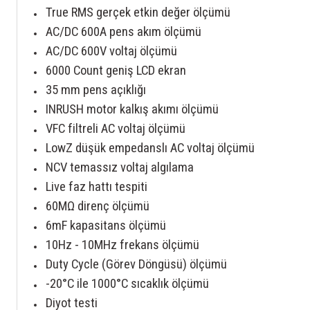
True RMS gerçek etkin değer ölçümü
AC/DC 600A pens akım ölçümü
AC/DC 600V voltaj ölçümü
6000 Count geniş LCD ekran
35 mm pens açıklığı
INRUSH motor kalkış akımı ölçümü
VFC filtreli AC voltaj ölçümü
LowZ düşük empedanslı AC voltaj ölçümü
NCV temassız voltaj algılama
Live faz hattı tespiti
60MΩ direnç ölçümü
6mF kapasitans ölçümü
10Hz - 10MHz frekans ölçümü
Duty Cycle (Görev Döngüsü) ölçümü
-20°C ile 1000°C sıcaklık ölçümü
Diyot testi