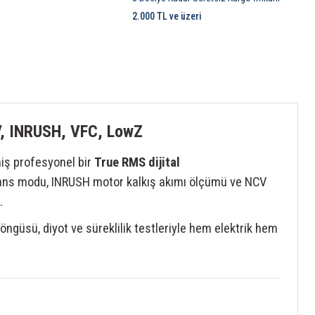
2.000 TL ve üzeri
V, INRUSH, VFC, LowZ
miş profesyonel bir
True RMS dijital
ans modu, INRUSH motor kalkış akımı ölçümü ve NCV
.
ngüsü, diyot ve süreklilik testleriyle hem elektrik hem