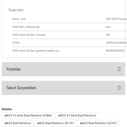
Ticari Veri
Pack. unit
600 (60) Pieces
SAP'den ambalaj tipi
box
SAP tesis 01'den menşei
DE
GTIN
405514404940
SAP tesis 01'den gümrük tarifesi no.
85369010000
Yorumlar
Taksit Seçenekleri
Bu ürüne ilk yorumu siz yapın!
Yorum Yaz
Etiketler :
wAGO 5 li 4mm Buat Klemensi 25 Adet
wAGO 5 li 4mm Buat Klemensi
wAGO Buat Klemensi
wAGO Buat Klemensi 221-415
wAGO Buat Klemensi 222-415