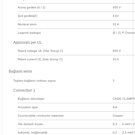
rleri
58 Serisi Röle Arayüz Modülü
Anma gerilimi (II / 2)
450
V
Şok gerilimi(2)
4
kV
60 Serisi Finder Röle
Nominal akım
32
A
arı
62 Serisi Güç Rölesi
Legend (ratings)
(II / 2) ≙ Overv
Approvals per UL
65 Serisi Güç Rölesi
Rated voltage UL (Use Group C)
600
V
Rated current UL (Use Group C)
20
A
66 Serisi Güç Rölesi
Bağlantı verisi
asınç Ölçer
71 Serisi Gösterge Rölesi
Toplam bağlantı noktası sayısı
2
Connection 1
72 Serisi Seviye Kontrol
Bağlantı teknolojisi
CAGE CLAMP®
80 Serisi Modüler Zamanlayıcı
Actuation type
Kol
Connectable conductor materials
Copper
83 Serisi Multi Fonksiyonlu Modüler Zamanlay
Tek damarlı boylar
0,2 … 4 mm² /
bükümlü, bağlanabilir
0,2 … 2,5 mm²