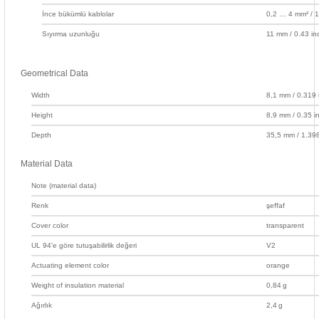
85 Serisi Minyatür Zamanlayıcı
İnce bükümlü kablolar
0,2 … 4 mm² /
Sıyırma uzunluğu
11 mm / 0.43 in
86 Serisi Zamanlayıcı Modülleri
 Ölçer
99.01 Serisi Modüller
Geometrical Data
Width
8,1 mm / 0.319 
rü
99.02 Serisi Modüller
Height
8,9 mm / 0.35 i
Depth
35,5 mm / 1.398
er
99.80 Serisi Modüller
Material Data
Finder Röle Soketleri ve Aksesuarları
Note (material data)
Renk
şeffaf
Cover color
transparent
UL 94'e göre tutuşabilirlik değeri
V2
Actuating element color
orange
azı
Weight of insulation material
0,84
g
Ağırlık
2,4
g