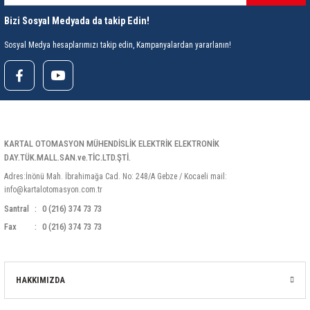
Bizi Sosyal Medyada da takip Edin!
Sosyal Medya hesaplarımızı takip edin, Kampanyalardan yararlanın!
KARTAL OTOMASYON MÜHENDİSLİK ELEKTRİK ELEKTRONİK
DAY.TÜK.MALL.SAN.ve.TİC.LTD.ŞTİ.
Adres:İnönü Mah. İbrahimağa Cad. No: 248/A Gebze / Kocaeli mail:
info@kartalotomasyon.com.tr
Santral
0 (216) 374 73 73
Fax
0 (216) 374 73 73
HAKKIMIZDA