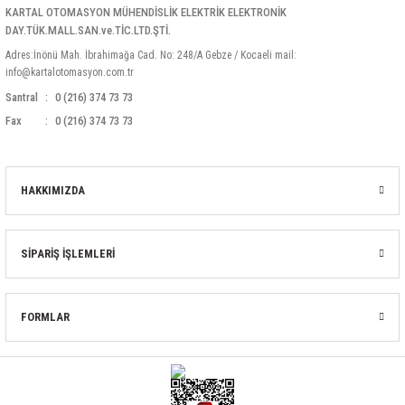
KARTAL OTOMASYON MÜHENDİSLİK ELEKTRİK ELEKTRONİK
DAY.TÜK.MALL.SAN.ve.TİC.LTD.ŞTİ.
Adres:İnönü Mah. İbrahimağa Cad. No: 248/A Gebze / Kocaeli mail:
info@kartalotomasyon.com.tr
Santral
0 (216) 374 73 73
Fax
0 (216) 374 73 73
HAKKIMIZDA
SİPARİŞ İŞLEMLERİ
FORMLAR