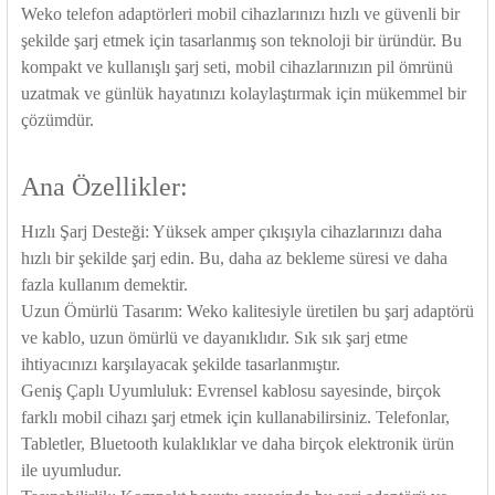
rleri
58 Serisi Röle Arayüz Modülü
Weko telefon adaptörleri mobil cihazlarınızı hızlı ve güvenli bir
şekilde şarj etmek için tasarlanmış son teknoloji bir üründür. Bu
60 Serisi Finder Röle
kompakt ve kullanışlı şarj seti, mobil cihazlarınızın pil ömrünü
uzatmak ve günlük hayatınızı kolaylaştırmak için mükemmel bir
arı
çözümdür.
62 Serisi Güç Rölesi
65 Serisi Güç Rölesi
Ana Özellikler:
66 Serisi Güç Rölesi
Hızlı Şarj Desteği: Yüksek amper çıkışıyla cihazlarınızı daha
hızlı bir şekilde şarj edin. Bu, daha az bekleme süresi ve daha
asınç Ölçer
71 Serisi Gösterge Rölesi
fazla kullanım demektir.
Uzun Ömürlü Tasarım: Weko kalitesiyle üretilen bu şarj adaptörü
72 Serisi Seviye Kontrol
ve kablo, uzun ömürlü ve dayanıklıdır. Sık sık şarj etme
ihtiyacınızı karşılayacak şekilde tasarlanmıştır.
Geniş Çaplı Uyumluluk: Evrensel kablosu sayesinde, birçok
80 Serisi Modüler Zamanlayıcı
farklı mobil cihazı şarj etmek için kullanabilirsiniz. Telefonlar,
Tabletler, Bluetooth kulaklıklar ve daha birçok elektronik ürün
83 Serisi Multi Fonksiyonlu Modüler Zamanlay
ile uyumludur.