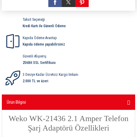
ri
ihazları
er
41 Serisi Minyatür Pcb Röle
RTLM Led ve Koruma Modülleri ( YRT-YPT Serisi 
Taksit Seçeneği
43 Serisi Minyatür Pcb Röle
RX Serisi PCB Röleler ( 500mW )
Kredi Kartı ile Güvenli Ödeme
44 Serisi Minyatür Pcb Röle
RZ Serisi PCB Röleler ( 400mW )
Kapıda Ödeme Avantajı
Kapıda ödeme yapabilirsiniz
etreler
46 Serisi Finder Röle
Telekom Röleler
Güvenli Alışveriş
256Bit SSL Sertifikası
48 Serisi Röle Arayüz Modülü
XT Serisi Endüstriyel Röleler ( 400mW )
3 Desiye Kadar Ücretsiz Kargo İmkanı
azları
49 Serisi Röle Arayüz Modülü
2.000 TL ve üzeri
ar ölçer )
50 Serisi Güvenlik Rölesi
Ürün Bilgisi
et Ölçer
55 Serisi Minyatür Genel Amaçlı Finder Röle
Weko WK-21436 2.1 Amper Telefon
56 Serisi Minyatür Güç Rölesi
Şarj Adaptörü Özellikleri