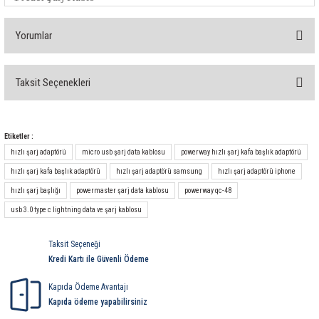
Yorumlar
Taksit Seçenekleri
Bu ürüne ilk yorumu siz yapın!
Yorum Yaz
Etiketler :
hızlı şarj adaptörü
micro usb şarj data kablosu
powerway hızlı şarj kafa başlık adaptörü
hızlı şarj kafa başlık adaptörü
hızlı şarj adaptörü samsung
hızlı şarj adaptörü iphone
hızlı şarj başlığı
powermaster şarj data kablosu
powerway qc-48
usb 3.0 type c lightning data ve şarj kablosu
Taksit Seçeneği
Kredi Kartı ile Güvenli Ödeme
Kapıda Ödeme Avantajı
Kapıda ödeme yapabilirsiniz