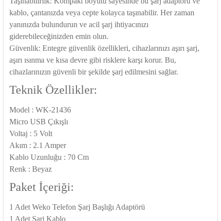
Taşınabilirlik: Kompakt boyutu sayesinde bu şarj adaptörü ve
85 Serisi Minyatür Zamanlayıcı
kablo, çantanızda veya cepte kolayca taşınabilir. Her zaman
yanınızda bulundurun ve acil şarj ihtiyacınızı
86 Serisi Zamanlayıcı Modülleri
giderebileceğinizden emin olun.
Güvenlik: Entegre güvenlik özellikleri, cihazlarınızı aşırı şarj,
 Ölçer
99.01 Serisi Modüller
aşırı ısınma ve kısa devre gibi risklere karşı korur. Bu,
cihazlarınızın güvenli bir şekilde şarj edilmesini sağlar.
rü
99.02 Serisi Modüller
Teknik Özellikler:
er
99.80 Serisi Modüller
Model : WK-21436
Micro USB Çıkışlı
Finder Röle Soketleri ve Aksesuarları
Voltaj : 5 Volt
Akım : 2.1 Amper
Kablo Uzunluğu : 70 Cm
Renk : Beyaz
Paket İçeriği:
azı
1 Adet Weko Telefon Şarj Başlığı Adaptörü
1 Adet Şarj Kablo