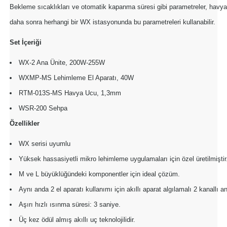
rleri
58 Serisi Röle Arayüz Modülü
Bekleme sıcaklıkları ve otomatik kapanma süresi gibi parametreler, havya i
daha sonra herhangi bir WX istasyonunda bu parametreleri kullanabilir.
60 Serisi Finder Röle
Set İçeriği
arı
62 Serisi Güç Rölesi
WX-2 Ana Ünite, 200W-255W
WXMP-MS Lehimleme El Aparatı, 40W
65 Serisi Güç Rölesi
RTM-013S-MS Havya Ucu, 1,3mm
66 Serisi Güç Rölesi
WSR-200 Sehpa
Özellikler
asınç Ölçer
71 Serisi Gösterge Rölesi
WX serisi uyumlu
72 Serisi Seviye Kontrol
Yüksek hassasiyetli mikro lehimleme uygulamaları için özel üretilmiştir
M ve L büyüklüğündeki komponentler için ideal çözüm.
80 Serisi Modüler Zamanlayıcı
Aynı anda 2 el aparatı kullanımı için akıllı aparat algılamalı 2 kanallı a
83 Serisi Multi Fonksiyonlu Modüler Zamanlay
Aşırı hızlı ısınma süresi: 3 saniye.
Üç kez ödül almış akıllı uç teknolojilidir.