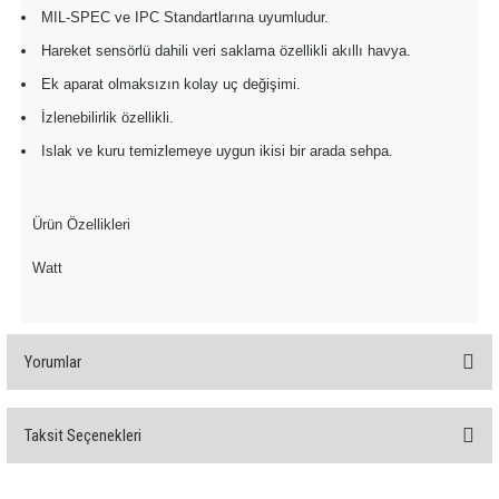
85 Serisi Minyatür Zamanlayıcı
MIL-SPEC ve IPC Standartlarına uyumludur.
Hareket sensörlü dahili veri saklama özellikli akıllı havya.
86 Serisi Zamanlayıcı Modülleri
Ek aparat olmaksızın kolay uç değişimi.
 Ölçer
99.01 Serisi Modüller
İzlenebilirlik özellikli.
Islak ve kuru temizlemeye uygun ikisi bir arada sehpa.
rü
99.02 Serisi Modüller
er
99.80 Serisi Modüller
Ürün Özellikleri
Watt
Finder Röle Soketleri ve Aksesuarları
Yorumlar
Taksit Seçenekleri
azı
Bu ürüne ilk yorumu siz yapın!