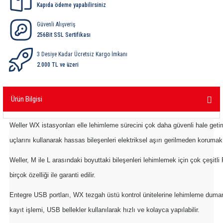
Kapıda ödeme yapabilirsiniz
ri
ihazları
er
41 Serisi Minyatür Pcb Röle
RTLM Led ve Koruma Modülleri ( YRT-YPT Serisi 
Güvenli Alışveriş
43 Serisi Minyatür Pcb Röle
RX Serisi PCB Röleler ( 500mW )
256Bit SSL Sertifikası
3 Desiye Kadar Ücretsiz Kargo İmkanı
44 Serisi Minyatür Pcb Röle
RZ Serisi PCB Röleler ( 400mW )
2.000 TL ve üzeri
etreler
46 Serisi Finder Röle
Telekom Röleler
Ürün Bilgisi
48 Serisi Röle Arayüz Modülü
XT Serisi Endüstriyel Röleler ( 400mW )
Weller WX istasyonları elle lehimleme sürecini çok daha güvenli hale getir
azları
49 Serisi Röle Arayüz Modülü
uçlarını kullanarak hassas bileşenleri elektriksel aşırı gerilmeden koruma
ar ölçer )
50 Serisi Güvenlik Rölesi
Weller, M ile L arasındaki boyuttaki bileşenleri lehimlemek için çok çeşitl
birçok özelliği ile garanti edilir.
et Ölçer
55 Serisi Minyatür Genel Amaçlı Finder Röle
Entegre USB portları, WX tezgah üstü kontrol ünitelerine lehimleme dumanı 
56 Serisi Minyatür Güç Rölesi
kayıt işlemi, USB bellekler kullanılarak hızlı ve kolayca yapılabilir.