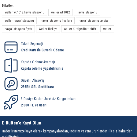
Yorum Yaz
Etiketler :
weller wt 1012 havya istasyonu
weller wt 1012
Havya istasyonu
weller havya istasyonu
havya istasyonu fiyatları
havya istasyonu tavsiye
havya istasyonu fiyatı
Weller türkiye
weller türkiye distribütör
weller
Taksit Seçeneği
Kredi Kartı ile Güvenli Ödeme
Kapıda Ödeme Avantajı
Kapıda ödeme yapabilirsiniz
Güvenli Alışveriş
256Bit SSL Sertifikası
3 Desiye Kadar Ücretsiz Kargo İmkanı
2.000 TL ve üzeri
E-Bülten'e Kayıt Olun
Haber listemize kayıt olarak kampanyalardan, indirim ve yeni ürünlerden ilk siz haberdar