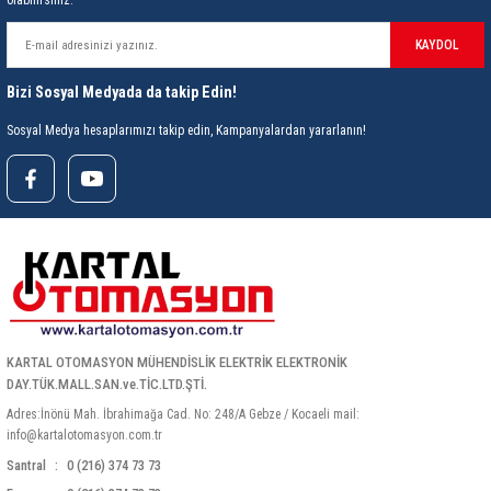
olabilirsiniz.
KAYDOL
Bizi Sosyal Medyada da takip Edin!
Sosyal Medya hesaplarımızı takip edin, Kampanyalardan yararlanın!
KARTAL OTOMASYON MÜHENDİSLİK ELEKTRİK ELEKTRONİK
DAY.TÜK.MALL.SAN.ve.TİC.LTD.ŞTİ.
Adres:İnönü Mah. İbrahimağa Cad. No: 248/A Gebze / Kocaeli mail:
info@kartalotomasyon.com.tr
Santral
0 (216) 374 73 73