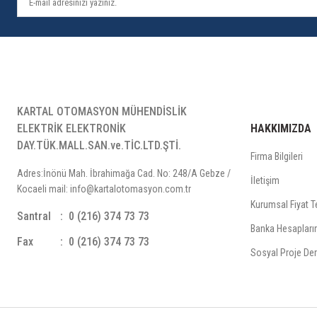
KARTAL OTOMASYON MÜHENDİSLİK
ELEKTRİK ELEKTRONİK
HAKKIMIZDA
DAY.TÜK.MALL.SAN.ve.TİC.LTD.ŞTİ.
Firma Bilgileri
Adres:İnönü Mah. İbrahimağa Cad. No: 248/A Gebze /
İletişim
Kocaeli mail: info@kartalotomasyon.com.tr
Kurumsal Fiyat Te
Santral
0 (216) 374 73 73
Banka Hesapları
Fax
0 (216) 374 73 73
Sosyal Proje Der