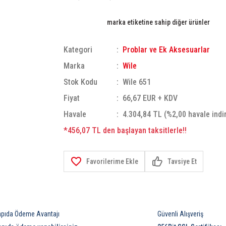
marka etiketine sahip diğer ürünler
Kategori
Problar ve Ek Aksesuarlar
Marka
Wile
Stok Kodu
Wile 651
Fiyat
66,67 EUR + KDV
Havale
4.304,84 TL (%2,00 havale indi
*456,07 TL den başlayan taksitlerle!!
Tavsiye Et
apıda Ödeme Avantajı
Güvenli Alışveriş