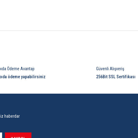
Bu ürüne ilk yorumu siz yapın!
pıda Ödeme Avantajı
Güvenli Alışveriş
Yorum Yaz
pıda ödeme yapabilirsiniz
256Bit SSL Sertifikası
siz haberdar