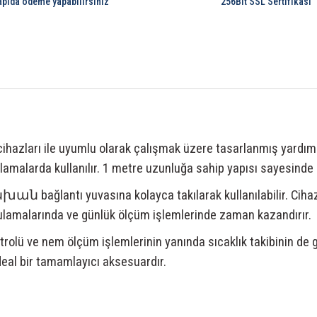
apıda ödeme yapabilirsiniz
256Bit SSL Sertifikası
ihazları ile uyumlu olarak çalışmak üzere tasarlanmış yardımc
ulamalarda kullanılır. 1 metre uzunluğa sahip yapısı sayesinde 
ağlantı yuvasına kolayca takılarak kullanılabilir. Cihaz
gulamalarında ve günlük ölçüm işlemlerinde zaman kazandırır.
trolü ve nem ölçüm işlemlerinin yanında sıcaklık takibinin de g
ideal bir tamamlayıcı aksesuardır.