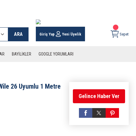
 KARGO İMKANI !
ARA
Giriş Yap
Yeni Üyelik
Sepet
LAR
BAYİLİKLER
GOOGLE YORUMLARI
 Wile 26 Uyumlu 1 Metre
Gelince Haber Ver