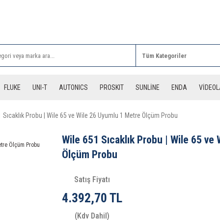
Rİ ALIŞVERİŞLERİNİZDE 3 DESİYE KADAR ÜCRETSİZ
FLUKE
UNI-T
AUTONICS
PROSKIT
SUNLİNE
ENDA
VİDEO
1 Sıcaklık Probu | Wile 65 ve Wile 26 Uyumlu 1 Metre Ölçüm Probu
Wile 651 Sıcaklık Probu | Wile 65 ve
Ölçüm Probu
Satış Fiyatı
4.392,70 TL
(Kdv Dahil)