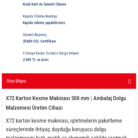
Kredi Kartı ile Güvenli Ödeme
ri
ihazları
er
41 Serisi Minyatür Pcb Röle
RTLM Led ve Koruma Modülleri ( YRT-YPT Serisi 
Kapıda Ödeme Avantajı
43 Serisi Minyatür Pcb Röle
RX Serisi PCB Röleler ( 500mW )
Kapıda ödeme yapabilirsiniz
Güvenli Alışveriş
44 Serisi Minyatür Pcb Röle
RZ Serisi PCB Röleler ( 400mW )
256Bit SSL Sertifikası
etreler
46 Serisi Finder Röle
Telekom Röleler
3 Desiye Kadar Ücretsiz Kargo İmkanı
2.000 TL ve üzeri
48 Serisi Röle Arayüz Modülü
XT Serisi Endüstriyel Röleler ( 400mW )
azları
Ürün Bilgisi
49 Serisi Röle Arayüz Modülü
ar ölçer )
50 Serisi Güvenlik Rölesi
X72 Karton Kesme Makinası 500 mm | Ambalaj Dolgu
Malzemesi Üretim Cihazı
et Ölçer
55 Serisi Minyatür Genel Amaçlı Finder Röle
X72 karton kesme makinası, işletmelerin paketleme
56 Serisi Minyatür Güç Rölesi
süreçlerinde ihtiyaç duyduğu koruyucu dolgu