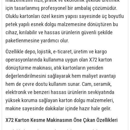
malzemesini hızlı, pratik ve ekonomik şekilde üretmek
rleri
58 Serisi Röle Arayüz Modülü
için tasarlanmış profesyonel bir ambalaj çözümüdür.
Oluklu kartonları özel kesim yapısı sayesinde üç boyutlu
60 Serisi Finder Röle
petek yapılı esnek dolgu malzemesine dönüştüren bu
arı
62 Serisi Güç Rölesi
cihaz, kırılabilir ve hassas ürünlerin güvenli şekilde
paketlenmesine yardımcı olur.
65 Serisi Güç Rölesi
Özellikle depo, lojistik, e-ticaret, üretim ve kargo
operasyonlarında kullanıma uygun olan X72 karton
66 Serisi Güç Rölesi
dönüştürme makinası, atık kartonların yeniden
asınç Ölçer
71 Serisi Gösterge Rölesi
değerlendirilmesini sağlayarak hem maliyet avantajı
hem de çevre dostu kullanım sunar. Cam, seramik,
72 Serisi Seviye Kontrol
elektronik ve benzeri hassas ürünlerin sevkiyatında
yüksek koruma sağlayan karton dolgu malzemeleri,
80 Serisi Modüler Zamanlayıcı
makine sayesinde dakikalar içinde hazır hale gelir.
83 Serisi Multi Fonksiyonlu Modüler Zamanlay
X72 Karton Kesme Makinasının Öne Çıkan Özellikleri