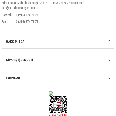
Adres:İnönü Mah. İbrahimağa Cad. No: 248/A Gebze / Kocaeli mail:
info@kartalotomasyon.com.tr
Santral
0 (216) 374 73 73
Fax
0 (216) 374 73 73
HAKKIMIZDA
SİPARİŞ İŞLEMLERİ
FORMLAR