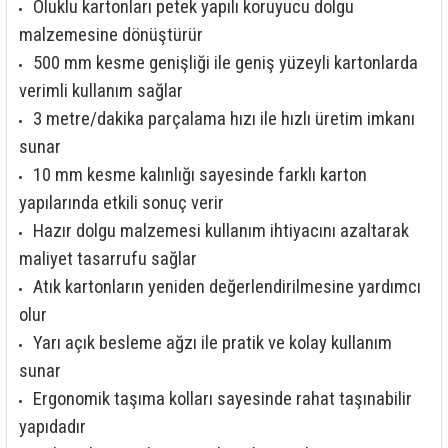
85 Serisi Minyatür Zamanlayıcı
Oluklu kartonları petek yapılı koruyucu dolgu
malzemesine dönüştürür
86 Serisi Zamanlayıcı Modülleri
500 mm kesme genişliği ile geniş yüzeyli kartonlarda
verimli kullanım sağlar
 Ölçer
99.01 Serisi Modüller
3 metre/dakika parçalama hızı ile hızlı üretim imkanı
sunar
rü
99.02 Serisi Modüller
10 mm kesme kalınlığı sayesinde farklı karton
er
99.80 Serisi Modüller
yapılarında etkili sonuç verir
Hazır dolgu malzemesi kullanım ihtiyacını azaltarak
Finder Röle Soketleri ve Aksesuarları
maliyet tasarrufu sağlar
Atık kartonların yeniden değerlendirilmesine yardımcı
olur
Yarı açık besleme ağzı ile pratik ve kolay kullanım
sunar
azı
Ergonomik taşıma kolları sayesinde rahat taşınabilir
yapıdadır