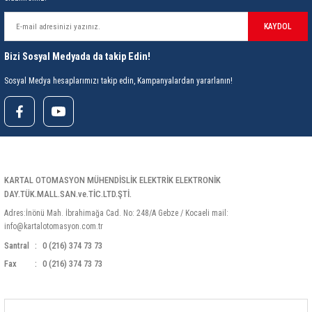
85 Serisi Minyatür Zamanlayıcı
KAYDOL
86 Serisi Zamanlayıcı Modülleri
Bizi Sosyal Medyada da takip Edin!
 Ölçer
99.01 Serisi Modüller
Sosyal Medya hesaplarımızı takip edin, Kampanyalardan yararlanın!
rü
99.02 Serisi Modüller
er
99.80 Serisi Modüller
Finder Röle Soketleri ve Aksesuarları
KARTAL OTOMASYON MÜHENDİSLİK ELEKTRİK ELEKTRONİK
DAY.TÜK.MALL.SAN.ve.TİC.LTD.ŞTİ.
Adres:İnönü Mah. İbrahimağa Cad. No: 248/A Gebze / Kocaeli mail:
info@kartalotomasyon.com.tr
Santral
0 (216) 374 73 73
Fax
0 (216) 374 73 73
azı