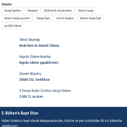
rleri
58 Serisi Röle Arayüz Modülü
Yorum Yaz
Etiketler :
Havya fiyatları
Havyalar
Elektronik malzemeler
Kalem havya
60 Serisi Finder Röle
Kalem havya çeşitleri
Havya fiyatı
Lehim havyası
Kalem havya fiyat
xy-hf90120esd
arı
62 Serisi Güç Rölesi
Taksit Seçeneği
65 Serisi Güç Rölesi
Kredi Kartı ile Güvenli Ödeme
Kapıda Ödeme Avantajı
66 Serisi Güç Rölesi
Kapıda ödeme yapabilirsiniz
asınç Ölçer
71 Serisi Gösterge Rölesi
Güvenli Alışveriş
256Bit SSL Sertifikası
72 Serisi Seviye Kontrol
3 Desiye Kadar Ücretsiz Kargo İmkanı
2.000 TL ve üzeri
80 Serisi Modüler Zamanlayıcı
E-Bülten'e Kayıt Olun
83 Serisi Multi Fonksiyonlu Modüler Zamanlay
Haber listemize kayıt olarak kampanyalardan, indirim ve yeni ürünlerden ilk siz haberdar
olabilirsiniz.