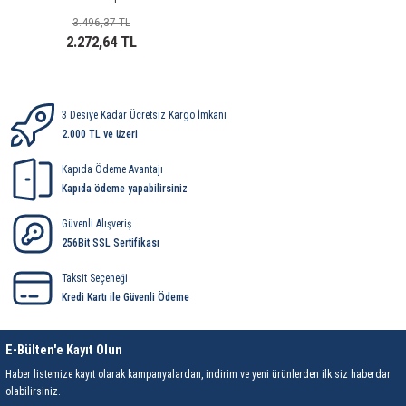
ri
ihazları
er
41 Serisi Minyatür Pcb Röle
RTLM Led ve Koruma Modülleri ( YRT-YPT Serisi 
3.496,37 TL
2.272,64 TL
43 Serisi Minyatür Pcb Röle
RX Serisi PCB Röleler ( 500mW )
44 Serisi Minyatür Pcb Röle
RZ Serisi PCB Röleler ( 400mW )
3 Desiye Kadar Ücretsiz Kargo İmkanı
2.000 TL ve üzeri
etreler
46 Serisi Finder Röle
Telekom Röleler
Kapıda Ödeme Avantajı
Kapıda ödeme yapabilirsiniz
48 Serisi Röle Arayüz Modülü
XT Serisi Endüstriyel Röleler ( 400mW )
Güvenli Alışveriş
azları
49 Serisi Röle Arayüz Modülü
256Bit SSL Sertifikası
Taksit Seçeneği
ar ölçer )
50 Serisi Güvenlik Rölesi
Kredi Kartı ile Güvenli Ödeme
et Ölçer
55 Serisi Minyatür Genel Amaçlı Finder Röle
E-Bülten'e Kayıt Olun
56 Serisi Minyatür Güç Rölesi
Haber listemize kayıt olarak kampanyalardan, indirim ve yeni ürünlerden ilk siz haberdar
olabilirsiniz.