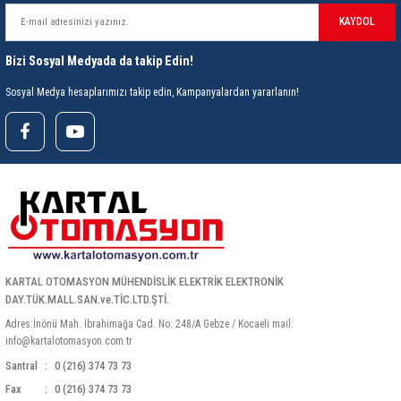
rleri
58 Serisi Röle Arayüz Modülü
KAYDOL
60 Serisi Finder Röle
Bizi Sosyal Medyada da takip Edin!
Sosyal Medya hesaplarımızı takip edin, Kampanyalardan yararlanın!
arı
62 Serisi Güç Rölesi
65 Serisi Güç Rölesi
66 Serisi Güç Rölesi
asınç Ölçer
71 Serisi Gösterge Rölesi
72 Serisi Seviye Kontrol
KARTAL OTOMASYON MÜHENDİSLİK ELEKTRİK ELEKTRONİK
DAY.TÜK.MALL.SAN.ve.TİC.LTD.ŞTİ.
80 Serisi Modüler Zamanlayıcı
Adres:İnönü Mah. İbrahimağa Cad. No: 248/A Gebze / Kocaeli mail:
info@kartalotomasyon.com.tr
83 Serisi Multi Fonksiyonlu Modüler Zamanlay
Santral
0 (216) 374 73 73
Fax
0 (216) 374 73 73