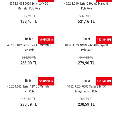
rleri
58 Serisi Röle Arayüz Modülü
40.51.9.024.0000 Serisi 24V DC
40.52.8.230 Serisi 230V AC Minyatür
Minyatür Pcb Röle
Pcb Röle
60 Serisi Finder Röle
379,94 TL
947,56 TL
188,45 TL
521,16 TL
arı
62 Serisi Güç Rölesi
finder
finder
%50 İNDİRİM
%50 İNDİRİM
65 Serisi Güç Rölesi
40.52.8.012 Serisi 12V AC Minyatür
40.52.8.024 Serisi 24V AC Minyatür
Pcb Röle
Pcb Röle
66 Serisi Güç Rölesi
532,05 TL
564,32 TL
263,90 TL
279,90 TL
asınç Ölçer
71 Serisi Gösterge Rölesi
72 Serisi Seviye Kontrol
finder
finder
%50 İNDİRİM
%50 İNDİRİM
40.52.9.012 Serisi 12V DC Minyatür
40.52.9.024.0000 Serisi 24V DC
80 Serisi Modüler Zamanlayıcı
Pcb Röle
Minyatür Pcb Röle
464,89 TL
464,89 TL
83 Serisi Multi Fonksiyonlu Modüler Zamanlay
230,59 TL
230,59 TL