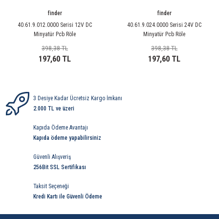
85 Serisi Minyatür Zamanlayıcı
finder
finder
86 Serisi Zamanlayıcı Modülleri
40.61.9.012.0000 Serisi 12V DC
40.61.9.024.0000 Serisi 24V DC
Minyatür Pcb Röle
Minyatür Pcb Röle
398,38 TL
398,38 TL
 Ölçer
99.01 Serisi Modüller
197,60 TL
197,60 TL
rü
99.02 Serisi Modüller
er
99.80 Serisi Modüller
3 Desiye Kadar Ücretsiz Kargo İmkanı
2.000 TL ve üzeri
Finder Röle Soketleri ve Aksesuarları
Kapıda Ödeme Avantajı
Kapıda ödeme yapabilirsiniz
Güvenli Alışveriş
256Bit SSL Sertifikası
Taksit Seçeneği
azı
Kredi Kartı ile Güvenli Ödeme