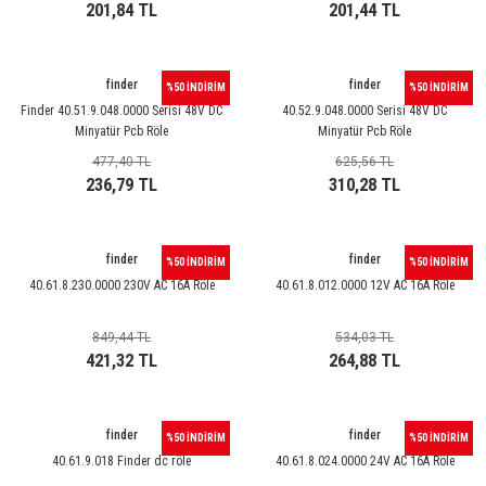
LTP Çift Mafsallı Lineer Potansiyometreler
201,84 TL
201,44 TL
ör
ukluklar
ler
-Hazır Modüller
imi
törler
,08MM)
ma
350W DC DC Converter
USB Çözümleri
Sayıcılar
Sıvı Seviye Kontrol Rölesi
Lazer Güç Kaynakları
Ray Montaj Pano Prizi
Manyetik Sensörler
Kristal Çeşitleri
Tuş Takımı
Pako Şalterler
Ses-Titreşim Sensörleri
Koaksiyel Kablolar
Mike Fiş
26 Serisi Darbe Akımı Röleleri
OEG Röleler
VGA Kablolar
Switch Box Kablo
Metal Proje Kutuları
LTP-A Çift Mafsallı 4-20mA Analog Çıkışlı Linee
akları
 Ve Pedallar
er
i
er
500W DC DC Converter
Veri Toplayıcılar
Şebeke Analizörleri
Termistör Rölesi
Lazer Tutturma Aparatları
SKP Pabuç
Prizmatik Fotoseller
Çeşitli Komponent
Sıvı Seviye Şalterleri
MCX Konnektörler
RCA Fiş
30 Serisi Sub Minyatür D.I.L. Röle
PCB Röle Aksesuarları
USB Kablo
Rack Montaj Kutuları
finder
finder
%50 İNDİRİM
%50 İNDİRİM
Finder 40.51.9.048.0000 Serisi 48V DC
40.52.9.048.0000 Serisi 48V DC
LTP-V Çift Mafsallı 0-10VDC Analog Çıkışlı Line
Minyatür Pcb Röle
Minyatür Pcb Röle
e Ölçer
r
Kaplaması
 Prizler
ıcıları
lleri
ktörü
 LED Sinyal Lambaları
1000W DC DC Converter
Sıcaklık Göstergeleri
Zaman Röleleri
W Otomat Rayı
Reflektörler
Kampanya Ürünler ( Stok )
Termik Röle
MMCX Konnektörler
Speakon Konnektör
32 Serisi Sub Minyatür PCB Röle
PE Serisi Minyatür Röleler ( 200mW )
Ray Tipi Kutular
477,40 TL
625,56 TL
236,79 TL
310,28 TL
 Ölçer
rler
akaronlar
ler
nnektörleri
itsel İkaz Lambalar
Takometreler
Yüksük - Pabuç
Sensör Kabloları
LDR
Termik Şalterler
N Konnektörler
XLR Konnektör
34 Serisi Ultra İnce Pcb Röle
PT Serisi Endüstriyel Röleler ( Test Butonlu )
me İstasyonları
aları
esuarları
ri
eri
ktörler
Transdüserler
Sensör Konnektörleri
NTC-PTC
SMA Konnektörler
34 Serisi Ultra İnce Solid Röle
PT Serisi PCB Röleler
finder
finder
%50 İNDİRİM
%50 İNDİRİM
40.61.8.230.0000 230V AC 16A Röle
40.61.8.012.0000 12V AC 16A Röle
Malzemeleri
i
ler
Yeraltı Ek Kutusu
ili İkaz Lambaları
Voltmetreler
Vakum Transmitterleri
Plaket Çeşitleri-Breadboard
SMB Konnektörler
36 Serisi Minyatür Pcb Röle
PT Serisi Röle Aksesuarları
849,44 TL
534,03 TL
t Test Cihazları
eli Havya
e Modülleri
ü Aletleri
ri
arı
Varlık Sensörü
Varistör
TNC Konnektörler
38 Serisi Röle Arayüz Modülü
PTML Tipi Led ve Koruma Modülleri ( RT-PT Seris
421,32 TL
264,88 TL
ı
lama Terminali
UHF Konnektörler
39 Serisi Röle Arayüz Modülü
RE Serisi Minyatür Röleler ( 200 mW )
finder
finder
%50 İNDİRİM
%50 İNDİRİM
ı
Ekipmanları
eri
40 Serisi Minyatür Pcb Röle
RTLM Led ve Koruma Modülleri ( YRT-YPT Serisi 
40.61.9.018 Finder dc röle
40.61.8.024.0000 24V AC 16A Röle