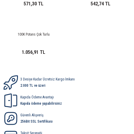
rleri
58 Serisi Röle Arayüz Modülü
571,30 TL
542,74 TL
60 Serisi Finder Röle
arı
62 Serisi Güç Rölesi
100K Potans Çok Turlu
65 Serisi Güç Rölesi
1.056,91 TL
66 Serisi Güç Rölesi
asınç Ölçer
71 Serisi Gösterge Rölesi
3 Desiye Kadar Ücretsiz Kargo İmkanı
2.000 TL ve üzeri
72 Serisi Seviye Kontrol
Kapıda Ödeme Avantajı
Kapıda ödeme yapabilirsiniz
80 Serisi Modüler Zamanlayıcı
Güvenli Alışveriş
83 Serisi Multi Fonksiyonlu Modüler Zamanlay
256Bit SSL Sertifikası
Taksit Seçeneği