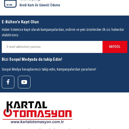
85 Serisi Minyatür Zamanlayıcı
Kredi Kartı ile Güvenli Ödeme
86 Serisi Zamanlayıcı Modülleri
E-Bülten'e Kayıt Olun
 Ölçer
99.01 Serisi Modüller
Haber listemize kayıt olarak kampanyalardan, indirim ve yeni ürünlerden ilk siz haberdar
olabilirsiniz.
rü
99.02 Serisi Modüller
KAYDOL
er
99.80 Serisi Modüller
Bizi Sosyal Medyada da takip Edin!
Sosyal Medya hesaplarımızı takip edin, Kampanyalardan yararlanın!
Finder Röle Soketleri ve Aksesuarları
azı