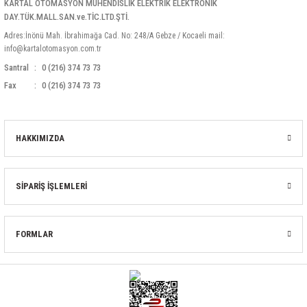
KARTAL OTOMASYON MÜHENDİSLİK ELEKTRİK ELEKTRONİK
DAY.TÜK.MALL.SAN.ve.TİC.LTD.ŞTİ.
Adres:İnönü Mah. İbrahimağa Cad. No: 248/A Gebze / Kocaeli mail:
info@kartalotomasyon.com.tr
Santral
0 (216) 374 73 73
Fax
0 (216) 374 73 73
HAKKIMIZDA
SİPARİŞ İŞLEMLERİ
FORMLAR