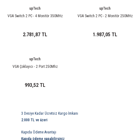
85 Serisi Minyatür Zamanlayıcı
upTech
upTech
86 Serisi Zamanlayıcı Modülleri
VGA Switch 2 PC - 4 Monitör 350MHz
VGA Switch 2 PC - 2 Monitör 250MHz
 Ölçer
99.01 Serisi Modüller
2.781,87 TL
1.987,05 TL
rü
99.02 Serisi Modüller
upTech
er
99.80 Serisi Modüller
VGA Çoklayıcı - 2 Port 250Mhz
Finder Röle Soketleri ve Aksesuarları
993,52 TL
3 Desiye Kadar Ücretsiz Kargo İmkanı
2.000 TL ve üzeri
azı
Kapıda Ödeme Avantajı
Kapıda ödeme yapabilirsiniz