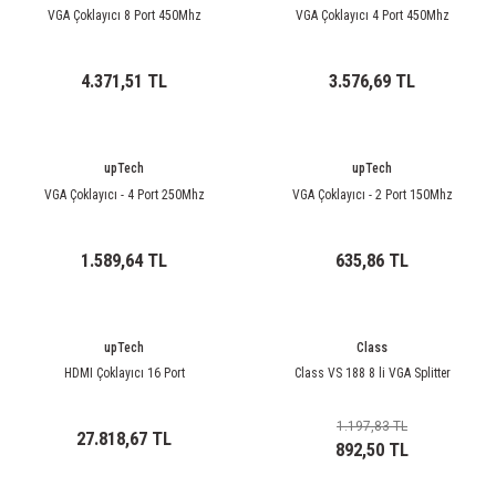
rleri
58 Serisi Röle Arayüz Modülü
VGA Çoklayıcı 8 Port 450Mhz
VGA Çoklayıcı 4 Port 450Mhz
60 Serisi Finder Röle
4.371,51 TL
3.576,69 TL
arı
62 Serisi Güç Rölesi
upTech
upTech
65 Serisi Güç Rölesi
VGA Çoklayıcı - 4 Port 250Mhz
VGA Çoklayıcı - 2 Port 150Mhz
66 Serisi Güç Rölesi
1.589,64 TL
635,86 TL
asınç Ölçer
71 Serisi Gösterge Rölesi
72 Serisi Seviye Kontrol
upTech
Class
HDMI Çoklayıcı 16 Port
Class VS 188 8 li VGA Splitter
80 Serisi Modüler Zamanlayıcı
1.197,83 TL
27.818,67 TL
83 Serisi Multi Fonksiyonlu Modüler Zamanlay
892,50 TL