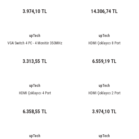
ri
ihazları
er
41 Serisi Minyatür Pcb Röle
RTLM Led ve Koruma Modülleri ( YRT-YPT Serisi 
3.974,10 TL
14.306,74 TL
43 Serisi Minyatür Pcb Röle
RX Serisi PCB Röleler ( 500mW )
44 Serisi Minyatür Pcb Röle
RZ Serisi PCB Röleler ( 400mW )
upTech
upTech
VGA Switch 4 PC - 4 Monitör 350MHz
HDMI Çoklayıcı 8 Port
etreler
46 Serisi Finder Röle
Telekom Röleler
3.313,55 TL
6.559,19 TL
48 Serisi Röle Arayüz Modülü
XT Serisi Endüstriyel Röleler ( 400mW )
azları
49 Serisi Röle Arayüz Modülü
upTech
upTech
HDMI Çoklayıcı 4 Port
HDMI Çoklayıcı 2 Port
ar ölçer )
50 Serisi Güvenlik Rölesi
6.358,55 TL
3.974,10 TL
et Ölçer
55 Serisi Minyatür Genel Amaçlı Finder Röle
56 Serisi Minyatür Güç Rölesi
upTech
upTech