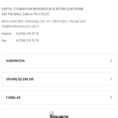
KARTAL OTOMASYON MÜHENDİSLİK ELEKTRİK ELEKTRONİK
DAY.TÜK.MALL.SAN.ve.TİC.LTD.ŞTİ.
Adres:İnönü Mah. İbrahimağa Cad. No: 248/A Gebze / Kocaeli mail:
info@kartalotomasyon.com.tr
Santral
0 (216) 374 73 73
Fax
0 (216) 374 73 73
HAKKIMIZDA
SİPARİŞ İŞLEMLERİ
FORMLAR