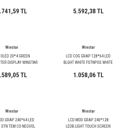
.741,59 TL
5.592,38 TL
Wınstar
Wınstar
 OLED 20*4 GREEN
LCD COG GRAP 128*64 LED
TER DISPLAY WINSTAR
BLGHT WHITE FSTNPOS WHITE
.589,05 TL
1.058,06 TL
Wınstar
Wınstar
OD GRAP 240*64 LED
LCD MOD GRAP 240*128
T STN TEM CO NEGVOL
LEDB.LIGHT TOUCH SCREEN