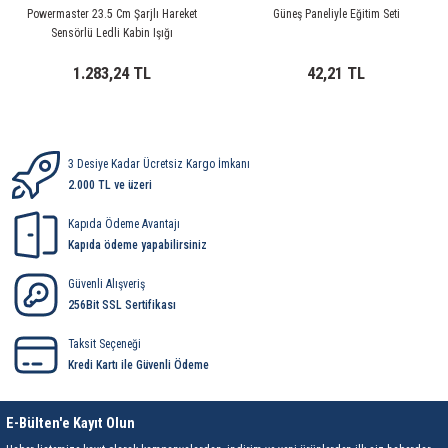
rleri
58 Serisi Röle Arayüz Modülü
Powermaster 23.5 Cm Şarjlı Hareket
Güneş Paneliyle Eğitim Seti
Sensörlü Ledli Kabin Işığı
60 Serisi Finder Röle
1.283,24 TL
42,21 TL
arı
62 Serisi Güç Rölesi
65 Serisi Güç Rölesi
3 Desiye Kadar Ücretsiz Kargo İmkanı
2.000 TL ve üzeri
66 Serisi Güç Rölesi
Kapıda Ödeme Avantajı
Kapıda ödeme yapabilirsiniz
asınç Ölçer
71 Serisi Gösterge Rölesi
Güvenli Alışveriş
72 Serisi Seviye Kontrol
256Bit SSL Sertifikası
Taksit Seçeneği
80 Serisi Modüler Zamanlayıcı
Kredi Kartı ile Güvenli Ödeme
83 Serisi Multi Fonksiyonlu Modüler Zamanlay
E-Bülten'e Kayıt Olun