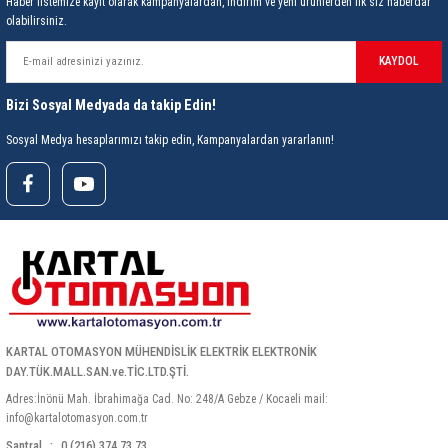
Haber listemize kayıt olarak kampanyalardan, indirim ve yeni ürünlerden ilk siz haberdar
85 Serisi Minyatür Zamanlayıcı
olabilirsiniz.
86 Serisi Zamanlayıcı Modülleri
KAYDOL
 Ölçer
99.01 Serisi Modüller
Bizi Sosyal Medyada da takip Edin!
Sosyal Medya hesaplarımızı takip edin, Kampanyalardan yararlanın!
rü
99.02 Serisi Modüller
er
99.80 Serisi Modüller
Finder Röle Soketleri ve Aksesuarları
KARTAL OTOMASYON MÜHENDİSLİK ELEKTRİK ELEKTRONİK
DAY.TÜK.MALL.SAN.ve.TİC.LTD.ŞTİ.
azı
Adres:İnönü Mah. İbrahimağa Cad. No: 248/A Gebze / Kocaeli mail:
info@kartalotomasyon.com.tr
Santral
0 (216) 374 73 73