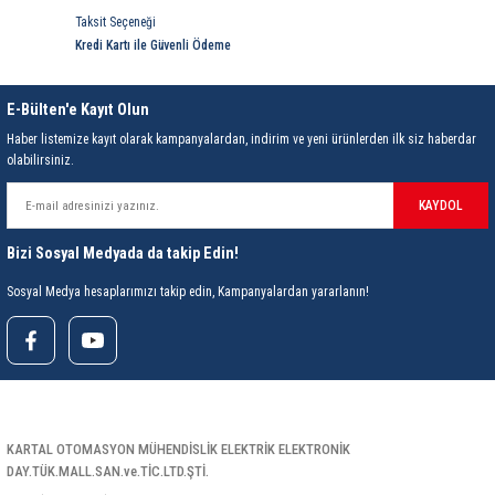
rleri
58 Serisi Röle Arayüz Modülü
Taksit Seçeneği
Kredi Kartı ile Güvenli Ödeme
60 Serisi Finder Röle
E-Bülten'e Kayıt Olun
arı
62 Serisi Güç Rölesi
Haber listemize kayıt olarak kampanyalardan, indirim ve yeni ürünlerden ilk siz haberdar
olabilirsiniz.
65 Serisi Güç Rölesi
KAYDOL
66 Serisi Güç Rölesi
Bizi Sosyal Medyada da takip Edin!
asınç Ölçer
71 Serisi Gösterge Rölesi
Sosyal Medya hesaplarımızı takip edin, Kampanyalardan yararlanın!
72 Serisi Seviye Kontrol
80 Serisi Modüler Zamanlayıcı
83 Serisi Multi Fonksiyonlu Modüler Zamanlay
KARTAL OTOMASYON MÜHENDİSLİK ELEKTRİK ELEKTRONİK
DAY.TÜK.MALL.SAN.ve.TİC.LTD.ŞTİ.