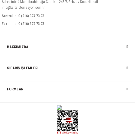
85 Serisi Minyatür Zamanlayıcı
Adres:İnönü Mah. İbrahimağa Cad. No: 248/A Gebze / Kocaeli mail:
info@kartalotomasyon.com.tr
86 Serisi Zamanlayıcı Modülleri
Santral
0 (216) 374 73 73
Fax
0 (216) 374 73 73
 Ölçer
99.01 Serisi Modüller
rü
99.02 Serisi Modüller
HAKKIMIZDA
er
99.80 Serisi Modüller
SİPARİŞ İŞLEMLERİ
Finder Röle Soketleri ve Aksesuarları
FORMLAR
azı