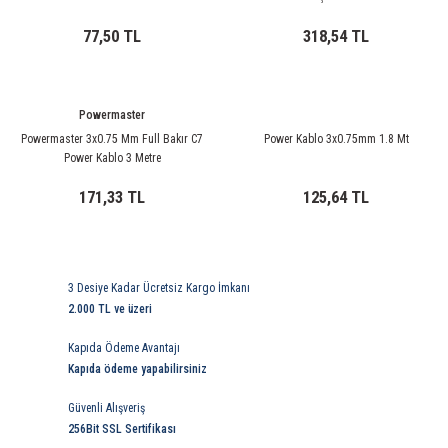
ri
ihazları
er
41 Serisi Minyatür Pcb Röle
RTLM Led ve Koruma Modülleri ( YRT-YPT Serisi 
77,50 TL
318,54 TL
43 Serisi Minyatür Pcb Röle
RX Serisi PCB Röleler ( 500mW )
44 Serisi Minyatür Pcb Röle
RZ Serisi PCB Röleler ( 400mW )
Powermaster
Powermaster 3x0.75 Mm Full Bakır C7
Power Kablo 3x0.75mm 1.8 Mt
Power Kablo 3 Metre
etreler
46 Serisi Finder Röle
Telekom Röleler
171,33 TL
125,64 TL
48 Serisi Röle Arayüz Modülü
XT Serisi Endüstriyel Röleler ( 400mW )
azları
49 Serisi Röle Arayüz Modülü
3 Desiye Kadar Ücretsiz Kargo İmkanı
2.000 TL ve üzeri
ar ölçer )
50 Serisi Güvenlik Rölesi
Kapıda Ödeme Avantajı
et Ölçer
55 Serisi Minyatür Genel Amaçlı Finder Röle
Kapıda ödeme yapabilirsiniz
56 Serisi Minyatür Güç Rölesi
Güvenli Alışveriş
256Bit SSL Sertifikası