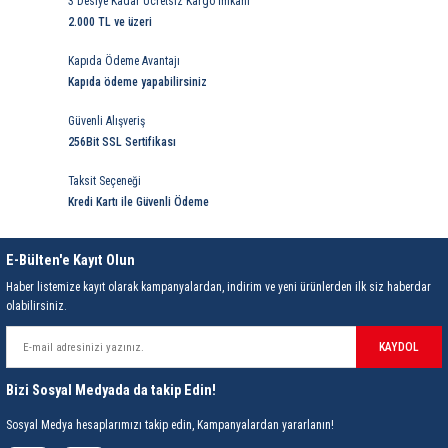
3 Desiye Kadar Ücretsiz Kargo İmkanı
LTP Çift Mafsallı Lineer Potansiyometreler
2.000 TL ve üzeri
ör
ukluklar
ler
-Hazır Modüller
imi
törler
,08MM)
ma
350W DC DC Converter
USB Çözümleri
Sayıcılar
Sıvı Seviye Kontrol Rölesi
Lazer Güç Kaynakları
Ray Montaj Pano Prizi
Manyetik Sensörler
Kristal Çeşitleri
Tuş Takımı
Pako Şalterler
Ses-Titreşim Sensörleri
Koaksiyel Kablolar
Mike Fiş
26 Serisi Darbe Akımı Röleleri
OEG Röleler
VGA Kablolar
Switch Box Kablo
Metal Proje Kutuları
LTP-A Çift Mafsallı 4-20mA Analog Çıkışlı Linee
Kapıda Ödeme Avantajı
akları
 Ve Pedallar
er
i
er
500W DC DC Converter
Veri Toplayıcılar
Şebeke Analizörleri
Termistör Rölesi
Lazer Tutturma Aparatları
SKP Pabuç
Prizmatik Fotoseller
Çeşitli Komponent
Sıvı Seviye Şalterleri
MCX Konnektörler
RCA Fiş
30 Serisi Sub Minyatür D.I.L. Röle
PCB Röle Aksesuarları
USB Kablo
Rack Montaj Kutuları
Kapıda ödeme yapabilirsiniz
LTP-V Çift Mafsallı 0-10VDC Analog Çıkışlı Line
e Ölçer
r
Kaplaması
 Prizler
ıcıları
lleri
ktörü
 LED Sinyal Lambaları
Güvenli Alışveriş
1000W DC DC Converter
Sıcaklık Göstergeleri
Zaman Röleleri
W Otomat Rayı
Reflektörler
Kampanya Ürünler ( Stok )
Termik Röle
MMCX Konnektörler
Speakon Konnektör
32 Serisi Sub Minyatür PCB Röle
PE Serisi Minyatür Röleler ( 200mW )
Ray Tipi Kutular
256Bit SSL Sertifikası
 Ölçer
rler
akaronlar
ler
nnektörleri
itsel İkaz Lambalar
Takometreler
Yüksük - Pabuç
Sensör Kabloları
LDR
Termik Şalterler
N Konnektörler
XLR Konnektör
34 Serisi Ultra İnce Pcb Röle
PT Serisi Endüstriyel Röleler ( Test Butonlu )
Taksit Seçeneği
Kredi Kartı ile Güvenli Ödeme
me İstasyonları
aları
esuarları
ri
eri
ktörler
Transdüserler
Sensör Konnektörleri
NTC-PTC
SMA Konnektörler
34 Serisi Ultra İnce Solid Röle
PT Serisi PCB Röleler
E-Bülten'e Kayıt Olun
Malzemeleri
i
ler
Yeraltı Ek Kutusu
ili İkaz Lambaları
Voltmetreler
Vakum Transmitterleri
Plaket Çeşitleri-Breadboard
SMB Konnektörler
36 Serisi Minyatür Pcb Röle
PT Serisi Röle Aksesuarları
Haber listemize kayıt olarak kampanyalardan, indirim ve yeni ürünlerden ilk siz haberdar
olabilirsiniz.
t Test Cihazları
eli Havya
e Modülleri
ü Aletleri
ri
arı
Varlık Sensörü
Varistör
TNC Konnektörler
38 Serisi Röle Arayüz Modülü
PTML Tipi Led ve Koruma Modülleri ( RT-PT Seris
KAYDOL
ı
lama Terminali
UHF Konnektörler
39 Serisi Röle Arayüz Modülü
RE Serisi Minyatür Röleler ( 200 mW )
Bizi Sosyal Medyada da takip Edin!
ı
Ekipmanları
eri
40 Serisi Minyatür Pcb Röle
RTLM Led ve Koruma Modülleri ( YRT-YPT Serisi 
Sosyal Medya hesaplarımızı takip edin, Kampanyalardan yararlanın!