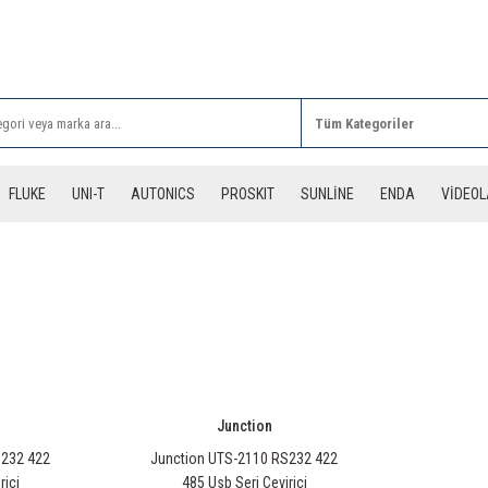
Rİ ALIŞVERİŞLERİNİZDE 3 DESİYE KADAR ÜCRETSİZ
FLUKE
UNI-T
AUTONICS
PROSKIT
SUNLİNE
ENDA
VİDEO
Junction
S232 422
Junction UTS-2110 RS232 422
rici
485 Usb Seri Çevirici