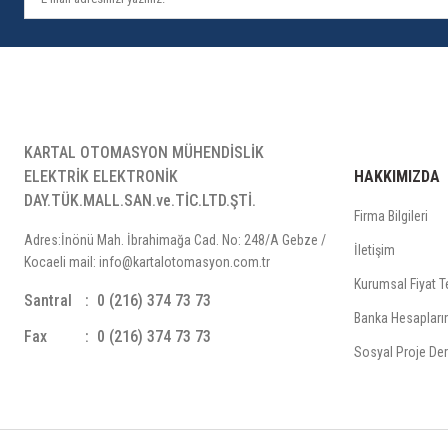
KARTAL OTOMASYON MÜHENDİSLİK
ELEKTRİK ELEKTRONİK
HAKKIMIZDA
DAY.TÜK.MALL.SAN.ve.TİC.LTD.ŞTİ.
Firma Bilgileri
Adres:İnönü Mah. İbrahimağa Cad. No: 248/A Gebze /
İletişim
Kocaeli mail: info@kartalotomasyon.com.tr
Kurumsal Fiyat Te
Santral
0 (216) 374 73 73
Banka Hesapları
Fax
0 (216) 374 73 73
Sosyal Proje Der