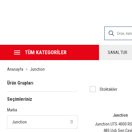
2000 TL VE ÜZE
TÜM KATEGORİLER
SANAL TUR
Anasayfa
Junction
Ürün Grupları
Stoktakiler
Seçimleriniz
Marka
Junction
Junction
Junction UTS-4000 R
485 Usb Seri Çevi