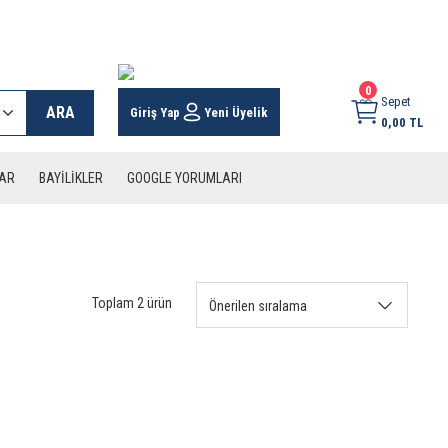
 KARGO İMKANI !
0
Sepet
ARA
Giriş Yap
Yeni Üyelik
0,00 TL
LAR
BAYİLİKLER
GOOGLE YORUMLARI
Toplam 2 ürün