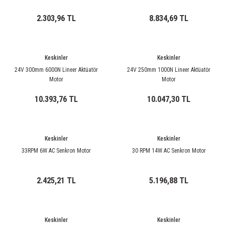
ri
ihazları
er
41 Serisi Minyatür Pcb Röle
RTLM Led ve Koruma Modülleri ( YRT-YPT Serisi 
2.303,96 TL
8.834,69 TL
43 Serisi Minyatür Pcb Röle
RX Serisi PCB Röleler ( 500mW )
44 Serisi Minyatür Pcb Röle
RZ Serisi PCB Röleler ( 400mW )
Keskinler
Keskinler
24V 300mm 6000N Lineer Aktüatör
24V 250mm 1000N Lineer Aktüatör
Motor
Motor
etreler
46 Serisi Finder Röle
Telekom Röleler
10.393,76 TL
10.047,30 TL
48 Serisi Röle Arayüz Modülü
XT Serisi Endüstriyel Röleler ( 400mW )
azları
49 Serisi Röle Arayüz Modülü
Keskinler
Keskinler
33RPM 6W AC Senkron Motor
30 RPM 14W AC Senkron Motor
ar ölçer )
50 Serisi Güvenlik Rölesi
2.425,21 TL
5.196,88 TL
et Ölçer
55 Serisi Minyatür Genel Amaçlı Finder Röle
56 Serisi Minyatür Güç Rölesi
Keskinler
Keskinler