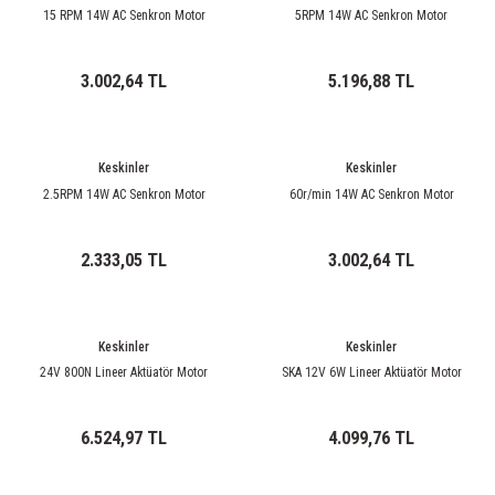
rleri
58 Serisi Röle Arayüz Modülü
15 RPM 14W AC Senkron Motor
5RPM 14W AC Senkron Motor
60 Serisi Finder Röle
3.002,64 TL
5.196,88 TL
arı
62 Serisi Güç Rölesi
Keskinler
Keskinler
65 Serisi Güç Rölesi
2.5RPM 14W AC Senkron Motor
60r/min 14W AC Senkron Motor
66 Serisi Güç Rölesi
2.333,05 TL
3.002,64 TL
asınç Ölçer
71 Serisi Gösterge Rölesi
72 Serisi Seviye Kontrol
Keskinler
Keskinler
24V 800N Lineer Aktüatör Motor
SKA 12V 6W Lineer Aktüatör Motor
80 Serisi Modüler Zamanlayıcı
6.524,97 TL
4.099,76 TL
83 Serisi Multi Fonksiyonlu Modüler Zamanlay