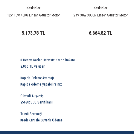
85 Serisi Minyatür Zamanlayıcı
Keskinler
Keskinler
86 Serisi Zamanlayıcı Modülleri
12V 10w 40KG Linear Aktüatör Motor
24V 30w 3000N Lineer Aktüatör Motor
 Ölçer
99.01 Serisi Modüller
5.173,78 TL
6.664,82 TL
rü
99.02 Serisi Modüller
er
99.80 Serisi Modüller
3 Desiye Kadar Ücretsiz Kargo İmkanı
2.000 TL ve üzeri
Finder Röle Soketleri ve Aksesuarları
Kapıda Ödeme Avantajı
Kapıda ödeme yapabilirsiniz
Güvenli Alışveriş
256Bit SSL Sertifikası
Taksit Seçeneği
azı
Kredi Kartı ile Güvenli Ödeme