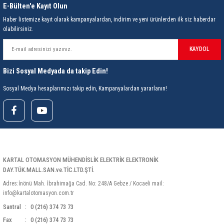
E-Bülten'e Kayıt Olun
Haber listemize kayıt olarak kampanyalardan, indirim ve yeni ürünlerden ilk siz haberdar
olabilirsiniz.
KAYDOL
Bizi Sosyal Medyada da takip Edin!
Sosyal Medya hesaplarımızı takip edin, Kampanyalardan yararlanın!
KARTAL OTOMASYON MÜHENDİSLİK ELEKTRİK ELEKTRONİK
DAY.TÜK.MALL.SAN.ve.TİC.LTD.ŞTİ.
Adres:İnönü Mah. İbrahimağa Cad. No: 248/A Gebze / Kocaeli mail:
info@kartalotomasyon.com.tr
Santral
0 (216) 374 73 73
Fax
0 (216) 374 73 73