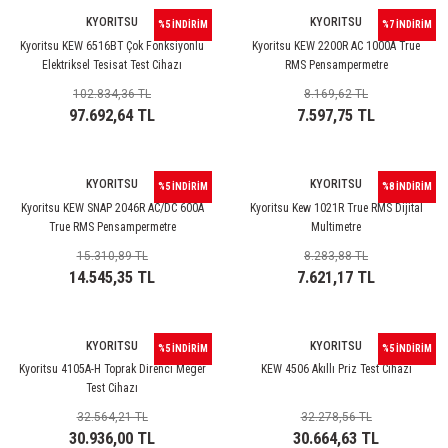
rleri
58 Serisi Röle Arayüz Modülü
KYORITSU
KYORITSU
%5 İNDİRİM
%7 İNDİRİM
Kyoritsu KEW 6516BT Çok Fonksiyonlu
Kyoritsu KEW 2200R AC 1000A True
60 Serisi Finder Röle
Elektriksel Tesisat Test Cihazı
RMS Pensampermetre
102.834,36 TL
8.169,62 TL
arı
62 Serisi Güç Rölesi
97.692,64 TL
7.597,75 TL
65 Serisi Güç Rölesi
KYORITSU
KYORITSU
%5 İNDİRİM
%8 İNDİRİM
66 Serisi Güç Rölesi
Kyoritsu KEW SNAP 2046R AC/DC 600A
Kyoritsu Kew 1021R True RMS Dijital
True RMS Pensampermetre
Multimetre
asınç Ölçer
71 Serisi Gösterge Rölesi
15.310,89 TL
8.283,88 TL
14.545,35 TL
7.621,17 TL
72 Serisi Seviye Kontrol
KYORITSU
KYORITSU
%5 İNDİRİM
%5 İNDİRİM
80 Serisi Modüler Zamanlayıcı
Kyoritsu 4105A-H Toprak Direnci Meger
KEW 4506 Akıllı Priz Test Cihazı
Test Cihazı
83 Serisi Multi Fonksiyonlu Modüler Zamanlay
32.564,21 TL
32.278,56 TL
30.936,00 TL
30.664,63 TL