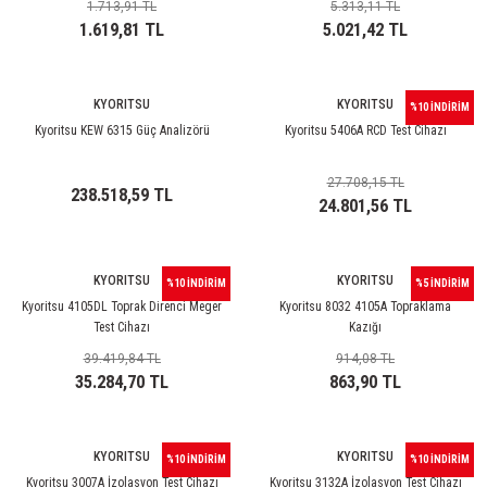
1.713,91 TL
5.313,11 TL
1.619,81 TL
5.021,42 TL
KYORITSU
KYORITSU
%10 İNDİRİM
Kyoritsu KEW 6315 Güç Analizörü
Kyoritsu 5406A RCD Test Cihazı
27.708,15 TL
238.518,59 TL
24.801,56 TL
KYORITSU
KYORITSU
%10 İNDİRİM
%5 İNDİRİM
Kyoritsu 4105DL Toprak Direnci Meger
Kyoritsu 8032 4105A Topraklama
Test Cihazı
Kazığı
39.419,84 TL
914,08 TL
35.284,70 TL
863,90 TL
KYORITSU
KYORITSU
%10 İNDİRİM
%10 İNDİRİM
Kyoritsu 3007A İzolasyon Test Cihazı
Kyoritsu 3132A İzolasyon Test Cihazı