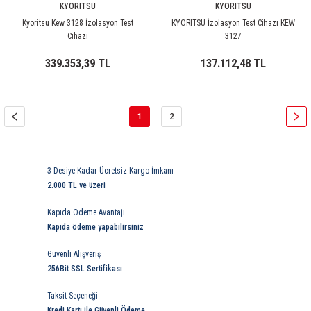
KYORITSU
KYORITSU
Kyoritsu Kew 3128 İzolasyon Test
KYORITSU İzolasyon Test Cihazı KEW
Cihazı
3127
339.353,39 TL
137.112,48 TL
1
2
3 Desiye Kadar Ücretsiz Kargo İmkanı
2.000 TL ve üzeri
Kapıda Ödeme Avantajı
Kapıda ödeme yapabilirsiniz
Güvenli Alışveriş
256Bit SSL Sertifikası
Taksit Seçeneği
Kredi Kartı ile Güvenli Ödeme