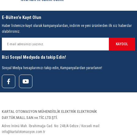
E-Bülten'e Kayıt Olun
Haber listemize kayıt olarak kampanyalardan, indirim ve yeni ürünlerden ilk siz haberdar
olabilirsiniz.
KAYDOL
Bizi Sosyal Medyada da takip Edin!
Sosyal Medya hesaplarımızı takip edin, Kampanyalardan yararlanın!
KARTAL OTOMASYON MÜHENDİSLİK ELEKTRİK ELEKTRONİK
DAY.TÜK.MALL.SAN.ve.TİC.LTD.ŞTİ.
Adres:İnönü Mah. İbrahimağa Cad. No: 248/A Gebze / Kocaeli mail:
info@kartalotomasyon.com.tr