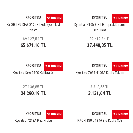
85 Serisi Minyatür Zamanlayıcı
86 Serisi Zamanlayıcı Modülleri
KYORITSU
KYORITSU
%5 İNDİRİM
%5 İNDİRİM
KYORITSU KEW 3125B İzolasyon Test
Kyoritsu 4105DLBT-H Toprak Direnci
 Ölçer
99.01 Serisi Modüller
Cihazı
Test Cihazı
69.127,54 TL
39.419,84 TL
rü
99.02 Serisi Modüller
65.671,16 TL
37.448,85 TL
er
99.80 Serisi Modüller
KYORITSU
KYORITSU
%10 İNDİRİM
%5 İNDİRİM
Kyoritsu Kew 2500 Kalibratör
Kyoritsu 7095 4105A Kablo Takımı
Finder Röle Soketleri ve Aksesuarları
27.136,85 TL
3.313,55 TL
24.290,19 TL
3.131,64 TL
KYORITSU
KYORITSU
%5 İNDİRİM
%5 İNDİRİM
azı
Kyoritsu 7218A Priz Probu
KYORITSU 7188A 3lü Kablo Seti