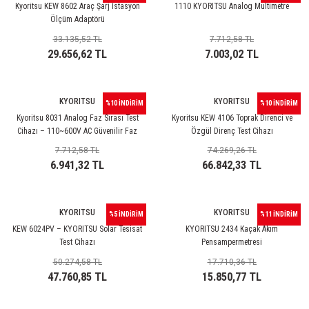
Kyoritsu KEW 8602 Araç Şarj İstasyon
1110 KYORITSU Analog Multimetre
ri
ihazları
er
41 Serisi Minyatür Pcb Röle
RTLM Led ve Koruma Modülleri ( YRT-YPT Serisi 
Ölçüm Adaptörü
33.135,52 TL
7.712,58 TL
43 Serisi Minyatür Pcb Röle
RX Serisi PCB Röleler ( 500mW )
29.656,62 TL
7.003,02 TL
44 Serisi Minyatür Pcb Röle
RZ Serisi PCB Röleler ( 400mW )
KYORITSU
KYORITSU
%10 İNDİRİM
%10 İNDİRİM
etreler
46 Serisi Finder Röle
Telekom Röleler
Kyoritsu 8031 Analog Faz Sırası Test
Kyoritsu KEW 4106 Toprak Direnci ve
Cihazı – 110~600V AC Güvenilir Faz
Özgül Direnç Test Cihazı
Kontrolü
48 Serisi Röle Arayüz Modülü
XT Serisi Endüstriyel Röleler ( 400mW )
7.712,58 TL
74.269,26 TL
6.941,32 TL
66.842,33 TL
azları
49 Serisi Röle Arayüz Modülü
KYORITSU
KYORITSU
ar ölçer )
50 Serisi Güvenlik Rölesi
%5 İNDİRİM
%11 İNDİRİM
KEW 6024PV – KYORITSU Solar Tesisat
KYORITSU 2434 Kaçak Akım
Test Cihazı
Pensampermetresi
et Ölçer
55 Serisi Minyatür Genel Amaçlı Finder Röle
50.274,58 TL
17.710,36 TL
47.760,85 TL
15.850,77 TL
56 Serisi Minyatür Güç Rölesi