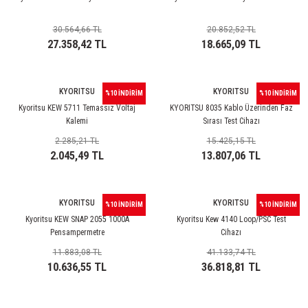
30.564,66 TL
20.852,52 TL
27.358,42 TL
18.665,09 TL
KYORITSU
KYORITSU
%10 İNDİRİM
%10 İNDİRİM
Kyoritsu KEW 5711 Temassız Voltaj
KYORITSU 8035 Kablo Üzerinden Faz
Kalemi
Sırası Test Cihazı
2.285,21 TL
15.425,15 TL
2.045,49 TL
13.807,06 TL
KYORITSU
KYORITSU
%10 İNDİRİM
%10 İNDİRİM
Kyoritsu KEW SNAP 2055 1000A
Kyoritsu Kew 4140 Loop/PSC Test
Pensampermetre
Cihazı
11.883,08 TL
41.133,74 TL
10.636,55 TL
36.818,81 TL