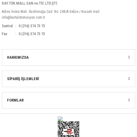
rleri
58 Serisi Röle Arayüz Modülü
DAY.TÜK.MALL.SAN.ve.TİC.LTD.ŞTİ.
Adres:İnönü Mah. İbrahimağa Cad. No: 248/A Gebze / Kocaeli mail:
info@kartalotomasyon.com.tr
60 Serisi Finder Röle
Santral
0 (216) 374 73 73
arı
62 Serisi Güç Rölesi
Fax
0 (216) 374 73 73
65 Serisi Güç Rölesi
HAKKIMIZDA
66 Serisi Güç Rölesi
asınç Ölçer
71 Serisi Gösterge Rölesi
SİPARİŞ İŞLEMLERİ
72 Serisi Seviye Kontrol
FORMLAR
80 Serisi Modüler Zamanlayıcı
83 Serisi Multi Fonksiyonlu Modüler Zamanlay