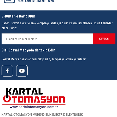
Kredi Kartı ile Güvenli Ödeme
ri
ihazları
er
41 Serisi Minyatür Pcb Röle
RTLM Led ve Koruma Modülleri ( YRT-YPT Serisi 
E-Bülten'e Kayıt Olun
43 Serisi Minyatür Pcb Röle
RX Serisi PCB Röleler ( 500mW )
Haber listemize kayıt olarak kampanyalardan, indirim ve yeni ürünlerden ilk siz haberdar
olabilirsiniz.
44 Serisi Minyatür Pcb Röle
RZ Serisi PCB Röleler ( 400mW )
KAYDOL
etreler
46 Serisi Finder Röle
Telekom Röleler
Bizi Sosyal Medyada da takip Edin!
48 Serisi Röle Arayüz Modülü
XT Serisi Endüstriyel Röleler ( 400mW )
Sosyal Medya hesaplarımızı takip edin, Kampanyalardan yararlanın!
azları
49 Serisi Röle Arayüz Modülü
ar ölçer )
50 Serisi Güvenlik Rölesi
et Ölçer
55 Serisi Minyatür Genel Amaçlı Finder Röle
56 Serisi Minyatür Güç Rölesi
KARTAL OTOMASYON MÜHENDİSLİK ELEKTRİK ELEKTRONİK