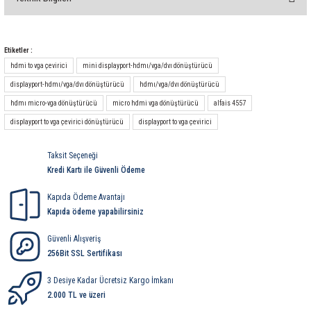
85 Serisi Minyatür Zamanlayıcı
Yorum Yaz
86 Serisi Zamanlayıcı Modülleri
Etiketler :
Teknik Özellikleri
hdmi to vga çevirici
mini displayport-hdmı/vga/dvı dönüştürücü
 Ölçer
99.01 Serisi Modüller
Ürün Stok Kodu
displayport-hdmı/vga/dvı dönüştürücü
hdmı/vga/dvı dönüştürücü
Model
rü
99.02 Serisi Modüller
hdmı micro-vga dönüştürücü
micro hdmi vga dönüştürücü
alfais 4557
displayport to vga çevirici dönüştürücü
displayport to vga çevirici
Tanımlama
er
99.80 Serisi Modüller
Alaşım
Taksit Seçeneği
Kredi Kartı ile Güvenli Ödeme
Finder Röle Soketleri ve Aksesuarları
Renk
Giriş Konnektörü
Kapıda Ödeme Avantajı
Kapıda ödeme yapabilirsiniz
Giriş Konnektör Kaplaması
Güvenli Alışveriş
Çıkış Konnektörü
256Bit SSL Sertifikası
Çıkış Konnektör Kaplaması
azı
3 Desiye Kadar Ücretsiz Kargo İmkanı
Çalışma Sıcaklığı
2.000 TL ve üzeri