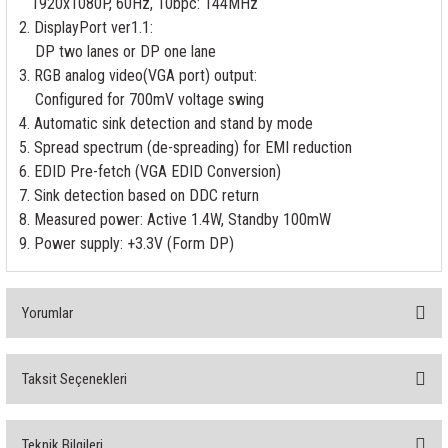
1920x1080P, 60Hz, 10bpc: 144MHz
rleri
58 Serisi Röle Arayüz Modülü
2. DisplayPort ver1.1:
DP two lanes or DP one lane
60 Serisi Finder Röle
3. RGB analog video(VGA port) output:
Configured for 700mV voltage swing
arı
62 Serisi Güç Rölesi
4. Automatic sink detection and stand by mode
5. Spread spectrum (de-spreading) for EMI reduction
65 Serisi Güç Rölesi
6. EDID Pre-fetch (VGA EDID Conversion)
7. Sink detection based on DDC return
66 Serisi Güç Rölesi
8. Measured power: Active 1.4W, Standby 100mW
9. Power supply: +3.3V (Form DP)
asınç Ölçer
71 Serisi Gösterge Rölesi
72 Serisi Seviye Kontrol
Yorumlar
80 Serisi Modüler Zamanlayıcı
Taksit Seçenekleri
Bu ürüne ilk yorumu siz yapın!
83 Serisi Multi Fonksiyonlu Modüler Zamanlay
Teknik Bilgileri