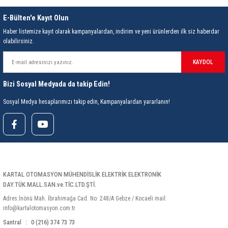
Çalışma Nemi
E-Bülten'e Kayıt Olun
Depolama Sıcaklığı
Haber listemize kayıt olarak kampanyalardan, indirim ve yeni ürünlerden ilk siz haberdar
olabilirsiniz.
Depolama Nemi
Fonksiyon
KAYDOL
Uyumluluk Uygulama Alanları
Bizi Sosyal Medyada da takip Edin!
Sosyal Medya hesaplarımızı takip edin, Kampanyalardan yararlanın!
Kablo Uzunluğu
Boyut
Ağırlık
Kutu İçeriği
KARTAL OTOMASYON MÜHENDİSLİK ELEKTRİK ELEKTRONİK
DAY.TÜK.MALL.SAN.ve.TİC.LTD.ŞTİ.
[1] Adet
Adres:İnönü Mah. İbrahimağa Cad. No: 248/A Gebze / Kocaeli mail:
info@kartalotomasyon.com.tr
Santral
0 (216) 374 73 73