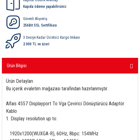
Kapıda Ödeme Avantajı
ri
ihazları
er
41 Serisi Minyatür Pcb Röle
RTLM Led ve Koruma Modülleri ( YRT-YPT Serisi 
Kapıda ödeme yapabilirsiniz
Güvenli Alışveriş
43 Serisi Minyatür Pcb Röle
RX Serisi PCB Röleler ( 500mW )
256Bit SSL Sertifikası
44 Serisi Minyatür Pcb Röle
RZ Serisi PCB Röleler ( 400mW )
3 Desiye Kadar Ücretsiz Kargo İmkanı
2.000 TL ve üzeri
etreler
46 Serisi Finder Röle
Telekom Röleler
Ürün Bilgisi
48 Serisi Röle Arayüz Modülü
XT Serisi Endüstriyel Röleler ( 400mW )
Ürün Detayları
azları
49 Serisi Röle Arayüz Modülü
Bu içerik evaletim mağazası tarafından hazırlanmıştır.
ar ölçer )
50 Serisi Güvenlik Rölesi
Alfais 4557 Displayport To Vga Çevirici Dönüştürücü Adaptör
Kablo
et Ölçer
55 Serisi Minyatür Genel Amaçlı Finder Röle
1. Display resolution up to:
56 Serisi Minyatür Güç Rölesi
1920x1200(WUXGA-R), 60Hz, 8bpc: 154MHz