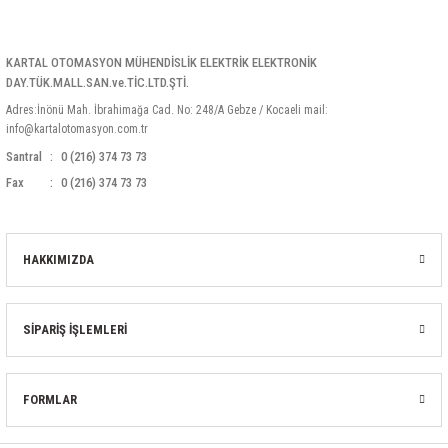
85 Serisi Minyatür Zamanlayıcı
86 Serisi Zamanlayıcı Modülleri
KARTAL OTOMASYON MÜHENDİSLİK ELEKTRİK ELEKTRONİK
DAY.TÜK.MALL.SAN.ve.TİC.LTD.ŞTİ.
 Ölçer
99.01 Serisi Modüller
Adres:İnönü Mah. İbrahimağa Cad. No: 248/A Gebze / Kocaeli mail:
info@kartalotomasyon.com.tr
rü
99.02 Serisi Modüller
Santral
0 (216) 374 73 73
Fax
0 (216) 374 73 73
er
99.80 Serisi Modüller
Finder Röle Soketleri ve Aksesuarları
HAKKIMIZDA
SİPARİŞ İŞLEMLERİ
azı
FORMLAR