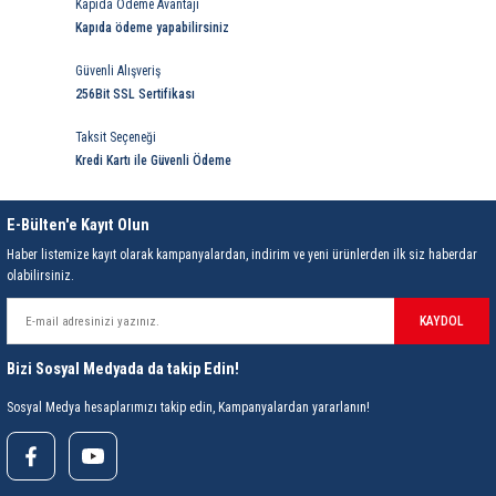
Kapıda Ödeme Avantajı
rleri
58 Serisi Röle Arayüz Modülü
Kapıda ödeme yapabilirsiniz
60 Serisi Finder Röle
Güvenli Alışveriş
256Bit SSL Sertifikası
arı
62 Serisi Güç Rölesi
Taksit Seçeneği
Kredi Kartı ile Güvenli Ödeme
65 Serisi Güç Rölesi
E-Bülten'e Kayıt Olun
66 Serisi Güç Rölesi
Haber listemize kayıt olarak kampanyalardan, indirim ve yeni ürünlerden ilk siz haberdar
olabilirsiniz.
asınç Ölçer
71 Serisi Gösterge Rölesi
KAYDOL
72 Serisi Seviye Kontrol
Bizi Sosyal Medyada da takip Edin!
80 Serisi Modüler Zamanlayıcı
Sosyal Medya hesaplarımızı takip edin, Kampanyalardan yararlanın!
83 Serisi Multi Fonksiyonlu Modüler Zamanlay