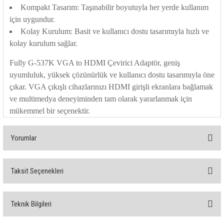
85 Serisi Minyatür Zamanlayıcı
Kompakt Tasarım:
Taşınabilir boyutuyla her yerde kullanım
için uygundur.
86 Serisi Zamanlayıcı Modülleri
Kolay Kurulum:
Basit ve kullanıcı dostu tasarımıyla hızlı ve
kolay kurulum sağlar.
 Ölçer
99.01 Serisi Modüller
Fully G-537K VGA to HDMI Çevirici Adaptör, geniş
uyumluluk, yüksek çözünürlük ve kullanıcı dostu tasarımıyla öne
rü
99.02 Serisi Modüller
çıkar. VGA çıkışlı cihazlarınızı HDMI girişli ekranlara bağlamak
ve multimedya deneyiminden tam olarak yararlanmak için
er
99.80 Serisi Modüller
mükemmel bir seçenektir.
Finder Röle Soketleri ve Aksesuarları
Yorumlar
Taksit Seçenekleri
Bu ürüne ilk yorumu siz yapın!
azı
Teknik Bilgileri
Yorum Yaz