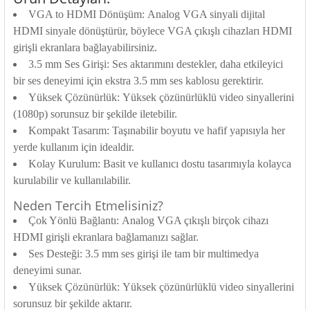
rleri
58 Serisi Röle Arayüz Modülü
VGA to HDMI Dönüşüm:
Analog VGA sinyali dijital
HDMI sinyale dönüştürür, böylece VGA çıkışlı cihazları HDMI
60 Serisi Finder Röle
girişli ekranlara bağlayabilirsiniz.
3.5 mm Ses Girişi:
Ses aktarımını destekler, daha etkileyici
arı
62 Serisi Güç Rölesi
bir ses deneyimi için ekstra 3.5 mm ses kablosu gerektirir.
Yüksek Çözünürlük:
Yüksek çözünürlüklü video sinyallerini
65 Serisi Güç Rölesi
(1080p) sorunsuz bir şekilde iletebilir.
Kompakt Tasarım:
Taşınabilir boyutu ve hafif yapısıyla her
66 Serisi Güç Rölesi
yerde kullanım için idealdir.
Kolay Kurulum:
Basit ve kullanıcı dostu tasarımıyla kolayca
asınç Ölçer
71 Serisi Gösterge Rölesi
kurulabilir ve kullanılabilir.
Neden Tercih Etmelisiniz?
72 Serisi Seviye Kontrol
Çok Yönlü Bağlantı:
Analog VGA çıkışlı birçok cihazı
HDMI girişli ekranlara bağlamanızı sağlar.
80 Serisi Modüler Zamanlayıcı
Ses Desteği:
3.5 mm ses girişi ile tam bir multimedya
deneyimi sunar.
83 Serisi Multi Fonksiyonlu Modüler Zamanlay
Yüksek Çözünürlük:
Yüksek çözünürlüklü video sinyallerini
sorunsuz bir şekilde aktarır.