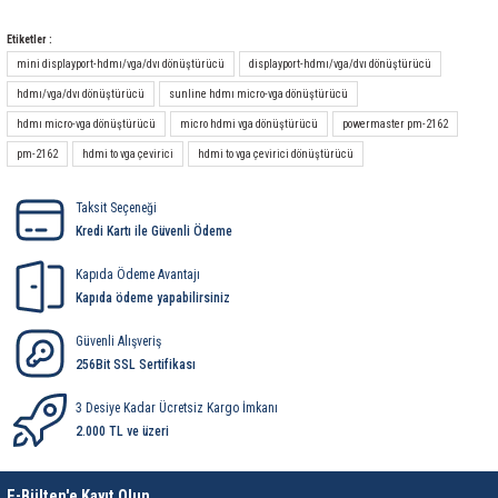
Etiketler :
Teknik Özellikleri
mini displayport-hdmı/vga/dvı dönüştürücü
displayport-hdmı/vga/dvı dönüştürücü
Ürün Stok Kodu
hdmı/vga/dvı dönüştürücü
sunline hdmı micro-vga dönüştürücü
Model
hdmı micro-vga dönüştürücü
micro hdmi vga dönüştürücü
powermaster pm-2162
pm-2162
hdmi to vga çevirici
hdmi to vga çevirici dönüştürücü
Tanımlama
Alaşım
Taksit Seçeneği
Kredi Kartı ile Güvenli Ödeme
Renk
Giriş Konnektörü
Kapıda Ödeme Avantajı
Kapıda ödeme yapabilirsiniz
Giriş Konnektör Kaplaması
Güvenli Alışveriş
Çıkış Konnektörü
256Bit SSL Sertifikası
Çıkış Konnektör Kaplaması
3 Desiye Kadar Ücretsiz Kargo İmkanı
Çalışma Sıcaklığı
2.000 TL ve üzeri
Çalışma Nemi
E-Bülten'e Kayıt Olun