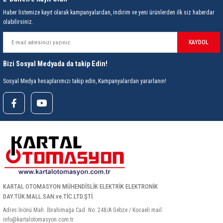
Depolama Sıcaklığı
Haber listemize kayıt olarak kampanyalardan, indirim ve yeni ürünlerden ilk siz haberdar
olabilirsiniz.
Depolama Nemi
Fonksiyon
KAYDOL
Uyumluluk Uygulama Alanları
Bizi Sosyal Medyada da takip Edin!
Sosyal Medya hesaplarımızı takip edin, Kampanyalardan yararlanın!
Kablo Uzunluğu
Boyut
Ağırlık
Kutu İçeriği
[1] Adet
KARTAL OTOMASYON MÜHENDİSLİK ELEKTRİK ELEKTRONİK
DAY.TÜK.MALL.SAN.ve.TİC.LTD.ŞTİ.
Adres:İnönü Mah. İbrahimağa Cad. No: 248/A Gebze / Kocaeli mail:
info@kartalotomasyon.com.tr