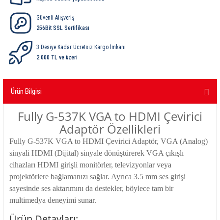
ri
ihazları
er
41 Serisi Minyatür Pcb Röle
RTLM Led ve Koruma Modülleri ( YRT-YPT Serisi 
Güvenli Alışveriş
256Bit SSL Sertifikası
43 Serisi Minyatür Pcb Röle
RX Serisi PCB Röleler ( 500mW )
3 Desiye Kadar Ücretsiz Kargo İmkanı
44 Serisi Minyatür Pcb Röle
RZ Serisi PCB Röleler ( 400mW )
2.000 TL ve üzeri
etreler
46 Serisi Finder Röle
Telekom Röleler
Ürün Bilgisi
48 Serisi Röle Arayüz Modülü
XT Serisi Endüstriyel Röleler ( 400mW )
Fully G-537K VGA to HDMI Çevirici
Adaptör Özellikleri
azları
49 Serisi Röle Arayüz Modülü
Fully G-537K VGA to HDMI Çevirici Adaptör, VGA (Analog)
ar ölçer )
sinyali HDMI (Dijital) sinyale dönüştürerek VGA çıkışlı
50 Serisi Güvenlik Rölesi
cihazları HDMI girişli monitörler, televizyonlar veya
projektörlere bağlamanızı sağlar. Ayrıca 3.5 mm ses girişi
et Ölçer
55 Serisi Minyatür Genel Amaçlı Finder Röle
sayesinde ses aktarımını da destekler, böylece tam bir
multimedya deneyimi sunar.
56 Serisi Minyatür Güç Rölesi
Ürün Detayları: