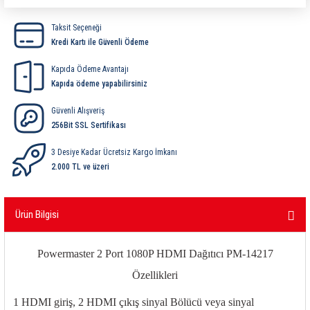
ri
ihazları
er
41 Serisi Minyatür Pcb Röle
RTLM Led ve Koruma Modülleri ( YRT-YPT Serisi 
Taksit Seçeneği
Kredi Kartı ile Güvenli Ödeme
43 Serisi Minyatür Pcb Röle
RX Serisi PCB Röleler ( 500mW )
Kapıda Ödeme Avantajı
44 Serisi Minyatür Pcb Röle
RZ Serisi PCB Röleler ( 400mW )
Kapıda ödeme yapabilirsiniz
Güvenli Alışveriş
etreler
46 Serisi Finder Röle
Telekom Röleler
256Bit SSL Sertifikası
48 Serisi Röle Arayüz Modülü
XT Serisi Endüstriyel Röleler ( 400mW )
3 Desiye Kadar Ücretsiz Kargo İmkanı
2.000 TL ve üzeri
azları
49 Serisi Röle Arayüz Modülü
Ürün Bilgisi
ar ölçer )
50 Serisi Güvenlik Rölesi
et Ölçer
55 Serisi Minyatür Genel Amaçlı Finder Röle
Powermaster 2 Port 1080P HDMI Dağıtıcı PM-14217
Özellikleri
56 Serisi Minyatür Güç Rölesi
1 HDMI giriş, 2 HDMI çıkış sinyal Bölücü veya sinyal