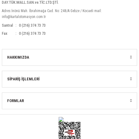
DAY.TÜK.MALL.SAN.ve.TİC.LTD.ŞTİ.
Adres:İnönü Mah. İbrahimağa Cad. No: 248/A Gebze / Kocaeli mail:
info@kartalotomasyon.com.tr
Santral
0 (216) 374 73 73
Fax
0 (216) 374 73 73
HAKKIMIZDA
SİPARİŞ İŞLEMLERİ
FORMLAR