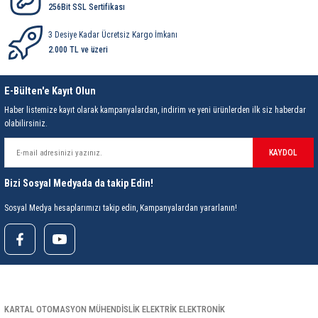
Çıkış Konnektör Kaplaması
256Bit SSL Sertifikası
Çalışma Sıcaklığı
3 Desiye Kadar Ücretsiz Kargo İmkanı
2.000 TL ve üzeri
Çalışma Nemi
Depolama Sıcaklığı
E-Bülten'e Kayıt Olun
Depolama Nemi
Haber listemize kayıt olarak kampanyalardan, indirim ve yeni ürünlerden ilk siz haberdar
olabilirsiniz.
Fonksiyon
KAYDOL
Uyumluluk Uygulama Alanları
Bizi Sosyal Medyada da takip Edin!
Kablo Uzunluğu
Sosyal Medya hesaplarımızı takip edin, Kampanyalardan yararlanın!
Boyut
Ağırlık
Kutu İçeriği
KARTAL OTOMASYON MÜHENDİSLİK ELEKTRİK ELEKTRONİK
[1] Adet