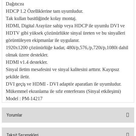
rleri
58 Serisi Röle Arayüz Modülü
Dağıtıcısı
HDCP 1.2 Özelliklerine tam uyumludur.
60 Serisi Finder Röle
Tak kullan basitliğinde kolay montaj.
HDMI, Digital Arayüze sahip veya HDCP ile uyumlu DVI ve
arı
HDTV gibi yüksek çözünürlükte sinyal üreten ve bu sinyalleri
62 Serisi Güç Rölesi
görüntüleyen ekipmanlar ile uygulanır.
1920x1200 çözünürlüğe kadar, 480i/p,576,/p,720i/p,1080i dahil
65 Serisi Güç Rölesi
olmak üzere destekler.
HDMI v1.4 destekler.
66 Serisi Güç Rölesi
Sinyal iletim mesafesini ve sinyal kalitesini arttırır. Kayıpsız
şekilde iletir.
asınç Ölçer
71 Serisi Gösterge Rölesi
DVI geçiş ve HDMI - DVI adaptör aparatları ile uyumludur.
Mükemmel ekranlama ile sıfır enterferans (Sinyal etkileşimi)
72 Serisi Seviye Kontrol
Model : PM-14217
80 Serisi Modüler Zamanlayıcı
Yorumlar
83 Serisi Multi Fonksiyonlu Modüler Zamanlay
Taksit Seçenekleri