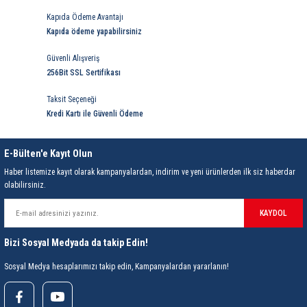
ri
ihazları
er
41 Serisi Minyatür Pcb Röle
RTLM Led ve Koruma Modülleri ( YRT-YPT Serisi 
Kapıda Ödeme Avantajı
Kapıda ödeme yapabilirsiniz
43 Serisi Minyatür Pcb Röle
RX Serisi PCB Röleler ( 500mW )
Güvenli Alışveriş
256Bit SSL Sertifikası
44 Serisi Minyatür Pcb Röle
RZ Serisi PCB Röleler ( 400mW )
Taksit Seçeneği
etreler
46 Serisi Finder Röle
Telekom Röleler
Kredi Kartı ile Güvenli Ödeme
48 Serisi Röle Arayüz Modülü
XT Serisi Endüstriyel Röleler ( 400mW )
E-Bülten'e Kayıt Olun
Haber listemize kayıt olarak kampanyalardan, indirim ve yeni ürünlerden ilk siz haberdar
azları
49 Serisi Röle Arayüz Modülü
olabilirsiniz.
ar ölçer )
50 Serisi Güvenlik Rölesi
KAYDOL
Bizi Sosyal Medyada da takip Edin!
et Ölçer
55 Serisi Minyatür Genel Amaçlı Finder Röle
Sosyal Medya hesaplarımızı takip edin, Kampanyalardan yararlanın!
56 Serisi Minyatür Güç Rölesi