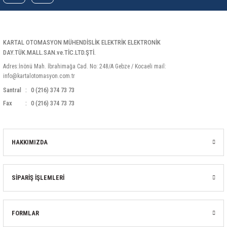
rleri
58 Serisi Röle Arayüz Modülü
60 Serisi Finder Röle
KARTAL OTOMASYON MÜHENDİSLİK ELEKTRİK ELEKTRONİK
DAY.TÜK.MALL.SAN.ve.TİC.LTD.ŞTİ.
arı
62 Serisi Güç Rölesi
Adres:İnönü Mah. İbrahimağa Cad. No: 248/A Gebze / Kocaeli mail:
info@kartalotomasyon.com.tr
65 Serisi Güç Rölesi
Santral
0 (216) 374 73 73
Fax
0 (216) 374 73 73
66 Serisi Güç Rölesi
asınç Ölçer
71 Serisi Gösterge Rölesi
HAKKIMIZDA
72 Serisi Seviye Kontrol
SİPARİŞ İŞLEMLERİ
80 Serisi Modüler Zamanlayıcı
83 Serisi Multi Fonksiyonlu Modüler Zamanlay
FORMLAR