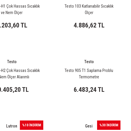
-H1 Çok Hassas Sıcaklık
Testo 103 Katlanabilir Sıcaklık
ve Nem Ölçer
Ölçer
.203,60 TL
4.886,62 TL
Testo
Testo
-H2 Çok Hassas Sıcaklık
Testo 905 T1 Saplama Problu
Nem Ölçer Alarımlı
Termometre
0.405,20 TL
6.483,24 TL
%10 İNDİRİM
%30 İNDİRİM
Lutron
Gesi