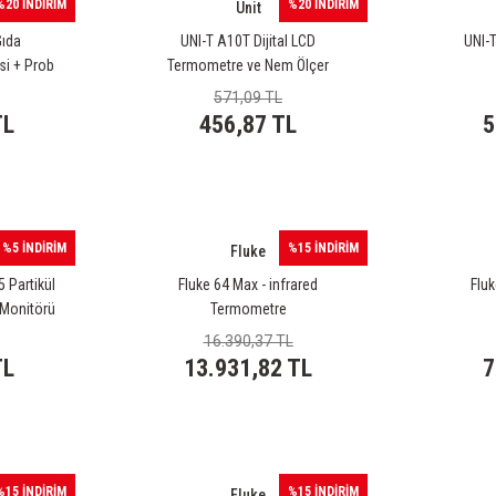
%20 İNDİRİM
%20 İNDİRİM
Unit
Gıda
UNI-T A10T Dijital LCD
UNI-T
si + Prob
Termometre ve Nem Ölçer
571,09 TL
TL
456,87 TL
5
%5 İNDİRİM
%15 İNDİRİM
Fluke
Partikül
Fluke 64 Max - infrared
Fluk
 Monitörü
Termometre
16.390,37 TL
TL
13.931,82 TL
7
%15 İNDİRİM
%15 İNDİRİM
Fluke