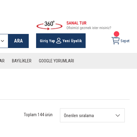
 KARGO İMKANI !
ARA
Giriş Yap
Yeni Üyelik
Sepet
LAR
BAYİLİKLER
GOOGLE YORUMLARI
Toplam 144 ürün