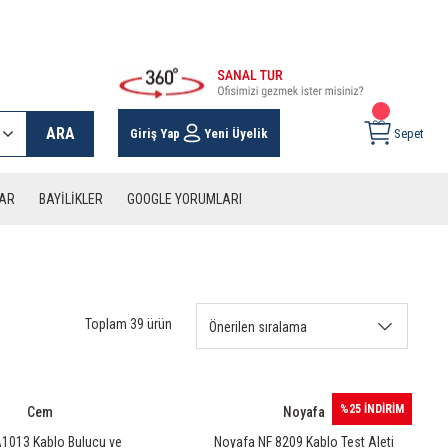
 KARGO İMKANI !
ARA
Giriş Yap
Yeni Üyelik
Sepet
LAR
BAYİLİKLER
GOOGLE YORUMLARI
Toplam 39 ürün
%25 İNDİRİM
Cem
Noyafa
1013 Kablo Bulucu ve
Noyafa NF 8209 Kablo Test Aleti