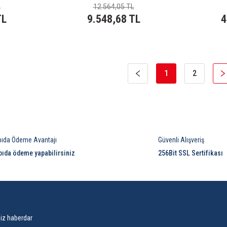
L
12.564,05 TL
TL
9.548,68 TL
4
1
2
pıda Ödeme Avantajı
Güvenli Alışveriş
pıda ödeme yapabilirsiniz
256Bit SSL Sertifikası
siz haberdar