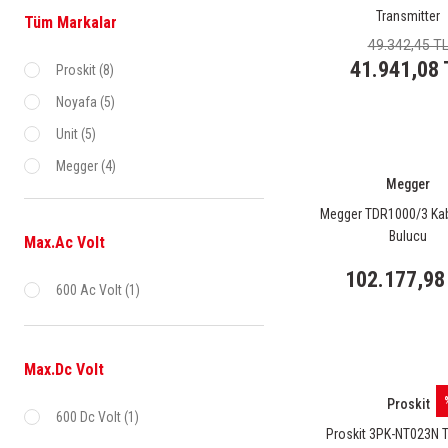
Transmitter
Tüm Markalar
49.342,45 T
41.941,08 
Proskit (8)
Noyafa (5)
Unit (5)
Megger (4)
Megger
Cem (3)
Megger TDR1000/3 Kab
upTech (3)
Bulucu
Max.Ac Volt
Powermaster (2)
102.177,98
600 Ac Volt (1)
Extech (1)
Fluke (1)
Fluke + (1)
Max.Dc Volt
Gesi (1)
Proskit
600 Dc Volt (1)
Goldtool (1)
Proskit 3PK-NT023N T