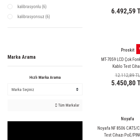
kalibrasyonlu (6)
10000 TL ve üzeri (9)
6.492,59 
kalibrasyonsuz (6)
Proskit
Marka Arama
MT-7059 LCD Çok Fon
Kablo Test Ciha
12.112,89 T
Hızlı Marka Arama
5.450,80 
Tüm Markalar
Noyafa
Noyafa NF 8506 CAT5/C
Test Cihazı PoE/PIN