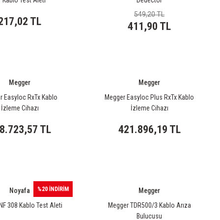
 Kablo Test Aleti
Dedectör
549,20 TL
217,02 TL
411,90 TL
Megger
Megger
 Easyloc RxTx Kablo
Megger Easyloc Plus RxTx Kablo
İzleme Cihazı
İzleme Cihazı
8.723,57 TL
421.896,19 TL
%20 İNDİRİM
Noyafa
Megger
F 308 Kablo Test Aleti
Megger TDR500/3 Kablo Arıza
Bulucusu