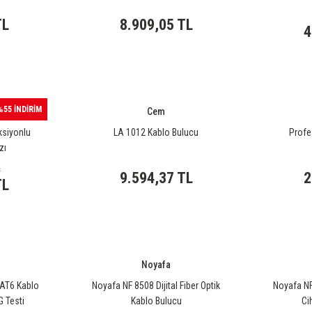
TL
8.909,05 TL
4
%55 İNDİRİM
Cem
ksiyonlu
LA 1012 Kablo Bulucu
Profe
zı
L
9.594,37 TL
2
TL
Noyafa
AT6 Kablo
Noyafa NF 8508 Dijital Fiber Optik
Noyafa NF
G Testi
Kablo Bulucu
Ci