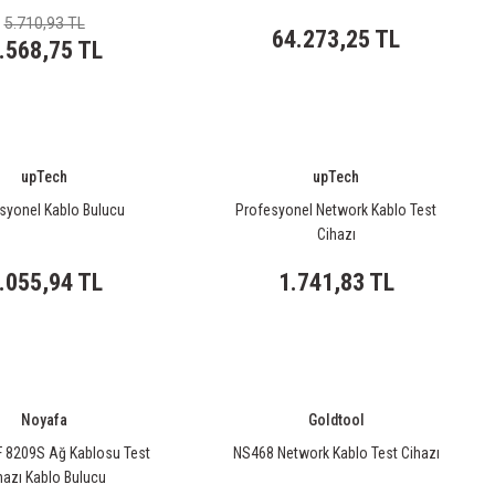
5.710,93 TL
64.273,25 TL
.568,75 TL
upTech
upTech
syonel Kablo Bulucu
Profesyonel Network Kablo Test
Cihazı
.055,94 TL
1.741,83 TL
Noyafa
Goldtool
 8209S Ağ Kablosu Test
NS468 Network Kablo Test Cihazı
hazı Kablo Bulucu