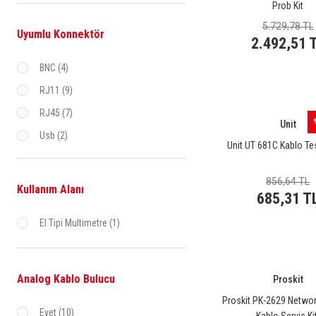
HT-ITALIA (1)
Prob Kit
5.729,78 TL
Testboy (1)
Uyumlu Konnektör
2.492,51 
TUCSON (1)
BNC (4)
RJ11 (9)
RJ45 (7)
Unit
Usb (2)
Unit UT 681C Kablo Te
856,64 TL
Kullanım Alanı
685,31 T
El Tipi Multimetre (1)
Analog Kablo Bulucu
Proskit
Proskit PK-2629 Networ
Evet (10)