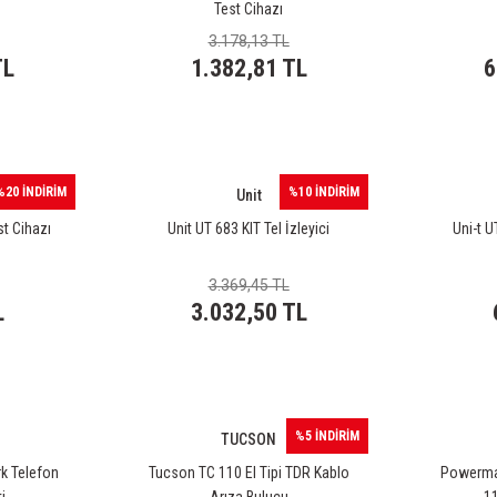
Test Cihazı
3.178,13 TL
TL
1.382,81 TL
6
%20 İNDİRİM
%10 İNDİRİM
Unit
st Cihazı
Unit UT 683 KIT Tel İzleyici
Uni-t 
3.369,45 TL
L
3.032,50 TL
%5 İNDİRİM
TUCSON
k Telefon
Tucson TC 110 El Tipi TDR Kablo
Powermas