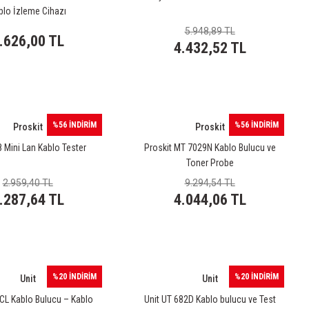
blo İzleme Cihazı
5.948,89 TL
.626,00 TL
4.432,52 TL
%56 İNDİRİM
%56 İNDİRİM
Proskit
Proskit
 Mini Lan Kablo Tester
Proskit MT 7029N Kablo Bulucu ve
Toner Probe
2.959,40 TL
9.294,54 TL
.287,64 TL
4.044,06 TL
%20 İNDİRİM
%20 İNDİRİM
Unit
Unit
CL Kablo Bulucu – Kablo
Unit UT 682D Kablo bulucu ve Test