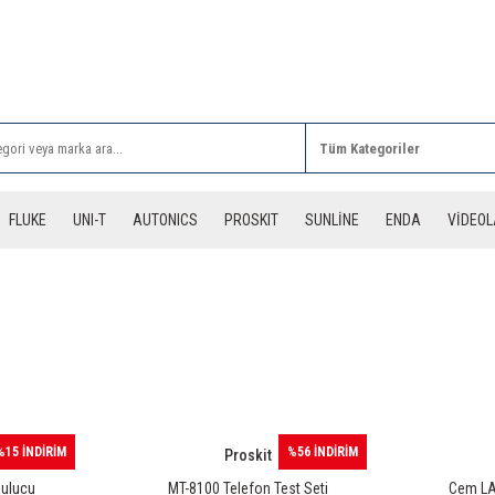
Rİ ALIŞVERİŞLERİNİZDE 3 DESİYE KADAR ÜCRETSİZ
FLUKE
UNI-T
AUTONICS
PROSKIT
SUNLİNE
ENDA
VİDEO
%15 İNDİRİM
%56 İNDİRİM
Proskit
Bulucu
MT-8100 Telefon Test Seti
Cem LA