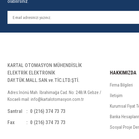
olabilirsiniz.
KARTAL OTOMASYON MÜHENDİSLİK
ELEKTRİK ELEKTRONİK
HAKKIMIZDA
DAY.TÜK.MALL.SAN.ve.TİC.LTD.ŞTİ.
Firma Bilgileri
Adres:İnönü Mah. İbrahimağa Cad. No: 248/A Gebze /
İletişim
Kocaeli mail: info@kartalotomasyon.com.tr
Kurumsal Fiyat Te
Santral
0 (216) 374 73 73
Banka Hesapları
Fax
0 (216) 374 73 73
Sosyal Proje Der