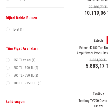
Kablo Servis Kit
22.486,79 T
10.119,06 
Dijital Kablo Bulucu
Evet (1)
Extech
Extech 40180 Ton Üre
Tüm Fiyat Aralıkları
Amplifikatör Probu Dev
Takımı
250 TL ve altı (1)
6.224,92 TL
5.883,17 
250 TL - 500 TL (4)
500 TL - 750 TL (2)
1000 TL - 1500 TL (3)
1500 TL - 2000 TL (2)
Testboy
2000 TL - 2500 TL (3)
Testboy TV700 Duvar
kalibrasyon
Cihazı
3000 TL - 5000 TL (5)