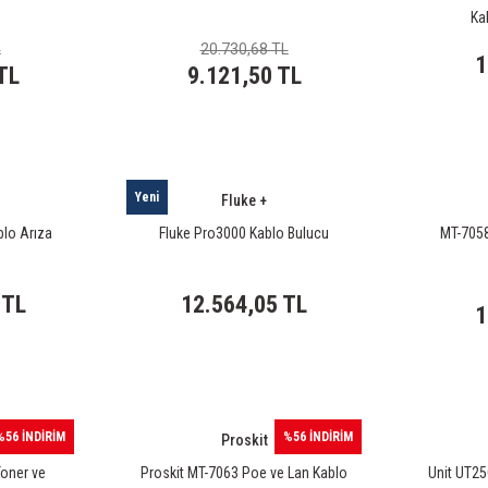
Ka
L
20.730,68 TL
1
TL
9.121,50 TL
Yeni
Fluke +
lo Arıza
Fluke Pro3000 Kablo Bulucu
MT-7058
 TL
12.564,05 TL
1
%56 İNDİRİM
%56 İNDİRİM
Proskit
oner ve
Proskit MT-7063 Poe ve Lan Kablo
Unit UT25