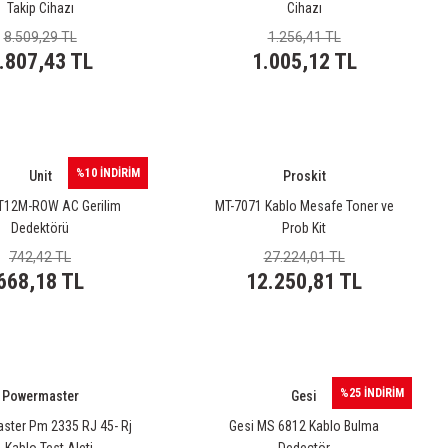
Takip Cihazı
Cihazı
8.509,29 TL
1.256,41 TL
.807,43 TL
1.005,12 TL
%10 İNDİRİM
Unit
Proskit
UT12M-ROW AC Gerilim
MT-7071 Kablo Mesafe Toner ve
Dedektörü
Prob Kit
742,42 TL
27.224,01 TL
668,18 TL
12.250,81 TL
%25 İNDİRİM
Powermaster
Gesi
ter Pm 2335 RJ 45- Rj
Gesi MS 6812 Kablo Bulma