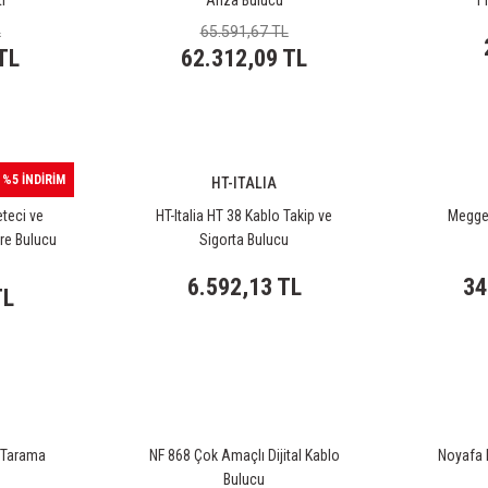
i
Arıza Bulucu
11
L
65.591,67 TL
TL
62.312,09 TL
%5 İNDİRİM
HT-ITALIA
teci ve
HT-Italia HT 38 Kablo Takip ve
Megger
re Bulucu
Sigorta Bulucu
6.592,13 TL
34
TL
 Tarama
NF 868 Çok Amaçlı Dijital Kablo
Noyafa N
Bulucu